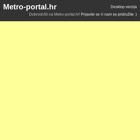
Metro-portal.hr
Desktop verzija
Dobrodošli na Metro-portal.hr!
Prijavite se
ili
nam se pridružite :)