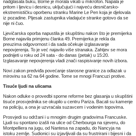
nadglasala buku, Borne je morala vikati u mikrofon. Napala je
pritom i ljevicu i desnicu, uključujući i najveću desničarsko-
ekstremističku oporbenu stranku Marine Le Pen koja je djelovala
iz pozadine. Pljesak zastupnika vladajuće stranke gotovo da se
nije ni čuo.
Ljevičarska oporba napustila je skupštinu nakon što je premijerka
Borne najavila primjenu članka 49. Premijerka je rekla da
preuzima odgovornost i da sada očekuje izglasavanje
nepovjerenja. To je već najavilo više stranaka. Zahtjev se mora
podnijeti u roku od 24 sata - do danas (petak) u 15:20.
Izglasavanje nepovjerenja vladi znači raspisivanje novih izbora.
Novi zakon predviđa povećanje starosne granice za odlazak u
mirovinu sa 62 na 64 godine. Tome se mnogi Francuzi protive.
Tisuće ljudi na ulicama
Nakon odluke o provedbi sporne reforme bez glasanja u skupštini
tisuće prosvjednika se okupilo u centru Pariza. Bacali su kamenje
na policiju, a ona je uzvraćala suzavcem i vodenim topovima.
Prosvjedi su održani i u mnogim drugim gradovima Francuske.
Ljudi su spontano izašli na ulice od Cherbourga na sjeveru, do
Montpelliera na jugu, od Nantesa na zapadu, do Nancyja na
istoku zemlje. Sudionici su izjavljivali da su frustrirani i bijesni i da