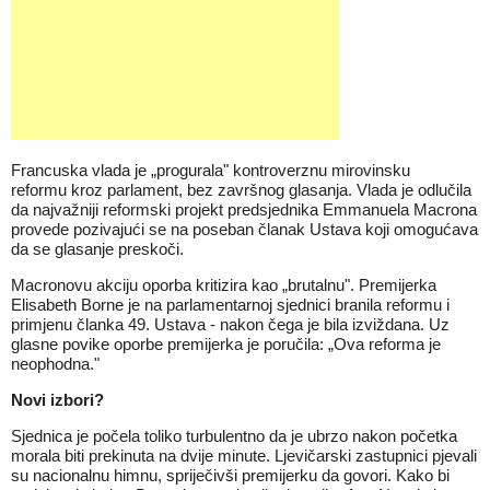
Francuska vlada je „progurala" kontroverznu mirovinsku
reformu kroz parlament, bez završnog glasanja. Vlada je odlučila
da najvažniji reformski projekt predsjednika Emmanuela Macrona
provede pozivajući se na poseban članak Ustava koji omogućava
da se glasanje preskoči.
Macronovu akciju oporba kritizira kao „brutalnu". Premijerka
Elisabeth Borne je na parlamentarnoj sjednici branila reformu i
primjenu članka 49. Ustava - nakon čega je bila izviždana. Uz
glasne povike oporbe premijerka je poručila: „Ova reforma je
neophodna."
Novi izbori?
Sjednica je počela toliko turbulentno da je ubrzo nakon početka
morala biti prekinuta na dvije minute. Ljevičarski zastupnici pjevali
su nacionalnu himnu, spriječivši premijerku da govori. Kako bi