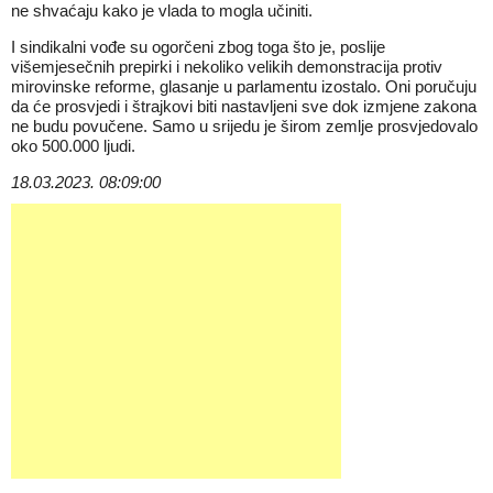
ne shvaćaju kako je vlada to mogla učiniti.
I sindikalni vođe su ogorčeni zbog toga što je, poslije
višemjesečnih prepirki i nekoliko velikih demonstracija protiv
mirovinske reforme, glasanje u parlamentu izostalo. Oni poručuju
da će prosvjedi i štrajkovi biti nastavljeni sve dok izmjene zakona
ne budu povučene. Samo u srijedu je širom zemlje prosvjedovalo
oko 500.000 ljudi.
18.03.2023. 08:09:00