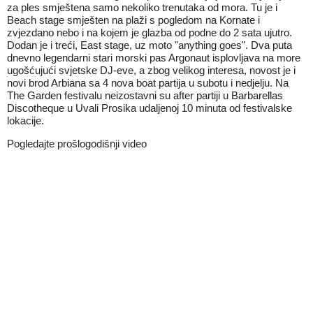
za ples smještena samo nekoliko trenutaka od mora. Tu je i
Beach stage smješten na plaži s pogledom na Kornate i
zvjezdano nebo i na kojem je glazba od podne do 2 sata ujutro.
Dodan je i treći, East stage, uz moto "anything goes". Dva puta
dnevno legendarni stari morski pas Argonaut isplovljava na more
ugošćujući svjetske DJ-eve, a zbog velikog interesa, novost je i
novi brod Arbiana sa 4 nova boat partija u subotu i nedjelju. Na
The Garden festivalu neizostavni su after partiji u Barbarellas
Discotheque u Uvali Prosika udaljenoj 10 minuta od festivalske
lokacije.
Pogledajte prošlogodišnji video