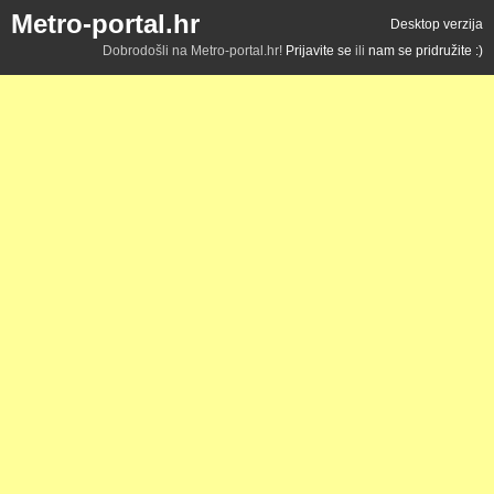
Metro-portal.hr
Desktop verzija
Dobrodošli na Metro-portal.hr!
Prijavite se
ili
nam se pridružite :)