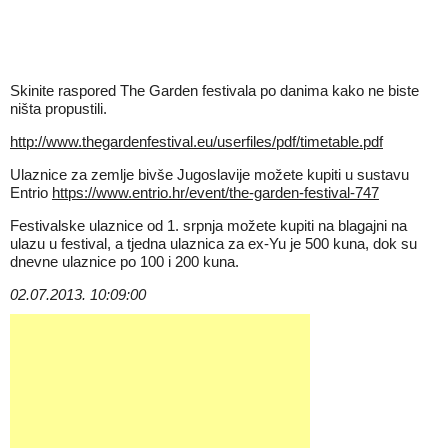
Skinite raspored The Garden festivala po danima kako ne biste
ništa propustili.
http://www.thegardenfestival.eu/userfiles/pdf/timetable.pdf
Ulaznice za zemlje bivše Jugoslavije možete kupiti u sustavu
Entrio
https://www.entrio.hr/event/the-garden-festival-747
Festivalske ulaznice od 1. srpnja možete kupiti na blagajni na
ulazu u festival, a tjedna ulaznica za ex-Yu je 500 kuna, dok su
dnevne ulaznice po 100 i 200 kuna.
02.07.2013. 10:09:00