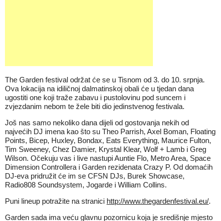
The Garden festival održat će se u Tisnom od 3. do 10. srpnja.
Ova lokacija na idiličnoj dalmatinskoj obali će u tjedan dana
ugostiti one koji traže zabavu i pustolovinu pod suncem i
zvjezdanim nebom te žele biti dio jedinstvenog festivala.
Još nas samo nekoliko dana dijeli od gostovanja nekih od
najvećih DJ imena kao što su Theo Parrish, Axel Boman, Floating
Points, Bicep, Huxley, Bondax, Eats Everything, Maurice Fulton,
Tim Sweeney, Chez Damier, Krystal Klear, Wolf + Lamb i Greg
Wilson. Očekuju vas i live nastupi Auntie Flo, Metro Area, Space
Dimension Controllera i Garden rezidenata Crazy P. Od domaćih
DJ-eva pridružit će im se CFSN DJs, Burek Showcase,
Radio808 Soundsystem, Jogarde i William Collins.
Puni lineup potražite na stranici
http://www.thegardenfestival.eu/
.
Garden sada ima veću glavnu pozornicu koja je središnje mjesto