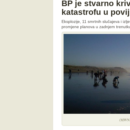
BP je stvarno kri
katastrofu u povi
Eksplozije, 11 smrtnih slučajeva i izlje
promjene planova u zadnjem trenutku i
(MWN