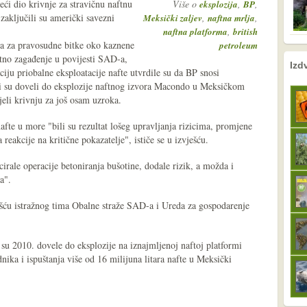
ći dio krivnje za stravičnu naftnu
Više o
,
,
eksplozija
BP
aključili su američki savezni
,
,
Meksički zaljev
naftna mrlja
,
naftna platforma
british
ga za pravosudne bitke oko kaznene
petroleum
tno zagađenje u povijesti SAD-a,
nema prethodne s
sljedeće
Izd
ciju priobalne eksploatacije nafte utvrdile su da BP snosi
ji su doveli do eksplozije naftnog izvora Macondo u Meksičkom
ijeli krivnju za još osam uzroka.
nafte u more "bili su rezultat lošeg upravljanja rizicima, promjene
reakcije na kritične pokazatelje", ističe se u izvješću.
irale operacije betoniranja bušotine, dodale rizik, a možda i
a".
šću istražnog tima Obalne straže SAD-a i Ureda za gospodarenje
 su 2010. dovele do eksplozije na iznajmljenoj naftoj platformi
ika i ispuštanja više od 16 milijuna litara nafte u Meksički