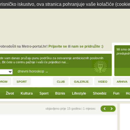
isničko iskustvo, ova stranica pohranjuje vaše kolačiće (cookie
obrodošli na Metro-portal.hr!
Prijavite se
ili
nam se pridružite :)
Mi smo dr
predsjedn
zde vam danas pružaju punu podršku za ostvarenje ambicioznih poslovnih
a. Bit ćete u centru pažnje i vaši će prijedlozi nai…
dnevni horoskop
→
OROM
SPORT
CLUB
GALERIJE
VIDEO
ARHIVA
Život
Kultura
Sport
Biznis
Lifestyle
Showbiz
Fun
Ho
Sljedeća vijest
Prethodna vijest
objavljeno prije 15 godina i 1 mjesec