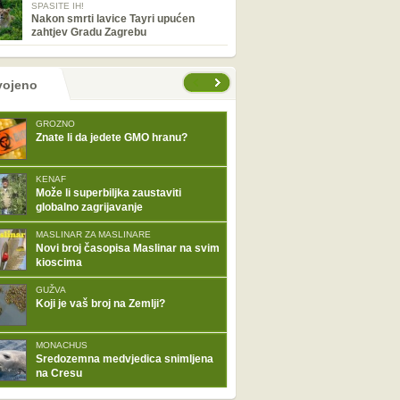
SPASITE IH!
Nakon smrti lavice Tayri upućen
zahtjev Gradu Zagrebu
tranice
vojeno
GROZNO
Znate li da jedete GMO hranu?
KENAF
Može li superbiljka zaustaviti
globalno zagrijavanje
MASLINAR ZA MASLINARE
Novi broj časopisa Maslinar na svim
kioscima
GUŽVA
Koji je vaš broj na Zemlji?
MONACHUS
Sredozemna medvjedica snimljena
na Cresu