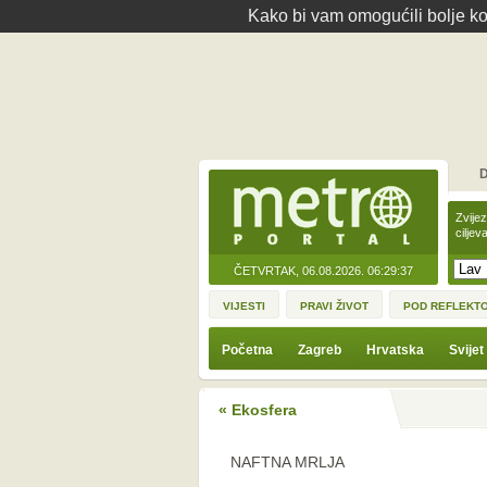
Kako bi vam omogućili bolje kor
D
Zvije
ciljev
ČETVRTAK, 06.08.2026.
06:29:37
VIJESTI
PRAVI ŽIVOT
POD REFLEKT
Početna
Zagreb
Hrvatska
Svijet
« Ekosfera
NAFTNA MRLJA