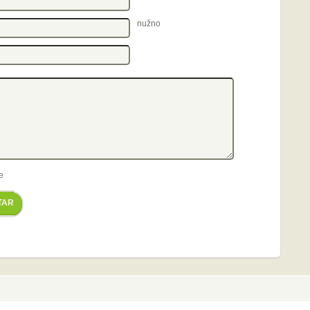
nužno
e
TAR