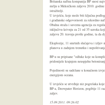
Britanska naftna kompanija BP snosi najve
mrlju u Meksičkom zaljevu 2010. godine z
istražitelji.
U izvješću, koje može biti ključna podlo
i građanske odgovornosti za rekordno naf
Obalna straža i savezna agencija za regula
isključivu krivnju za 21 od 35 uzroka ko
zaljevu 20. travnja prošle godine, ta da d
Eksplozije, 11 smrtnih slučajeva i izljev 
planova u zadnjem trenutku i nepoštivanja 
BP-u su pripisane "odluke koje su komplic
pridonijele krajnjem neuspjehu betoniranj
Pojedinosti su sadržane u konačnom izvje
energijom oceana.
U izvješću se utvrđuje niz pogrešaka koje
BP-a, Deewpater Horizon, pogibije 11 radn
zaljev.
15.09.2011. 09:26:02