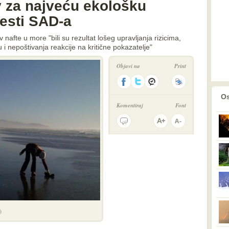
v za najveću ekološku
jesti SAD-a
v nafte u more "bili su rezultat lošeg upravljanja rizicima,
 nepoštivanja reakcije na kritične pokazatelje"
Objavi na
Print
prethodno
2
Os
Komentiraj
Font
)