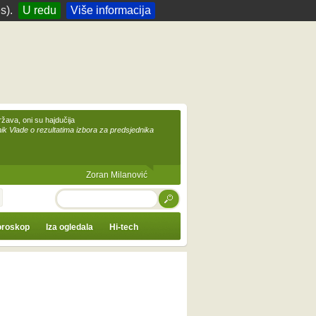
s).
U redu
Više informacija
žava, oni su hajdučija
ik Vlade o rezultatima izbora za predsjednika
Zoran Milanović
TRAŽI
roskop
Iza ogledala
Hi-tech