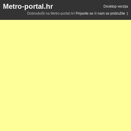
Metro-portal.hr
Desktop verzija
Dobrodošli na Metro-portal.hr!
Prijavite se
ili
nam se pridružite :)