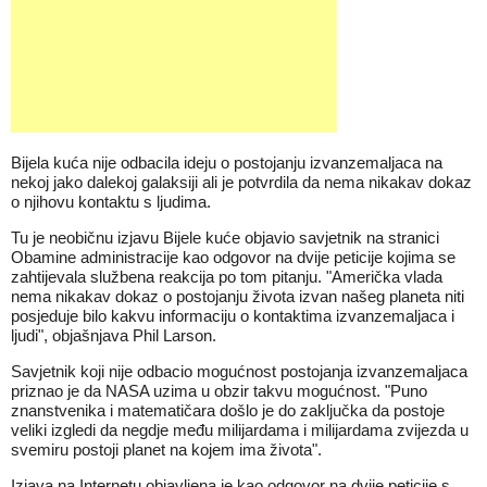
Bijela kuća nije odbacila ideju o postojanju izvanzemaljaca na
nekoj jako dalekoj galaksiji ali je potvrdila da nema nikakav dokaz
o njihovu kontaktu s ljudima.
Tu je neobičnu izjavu Bijele kuće objavio savjetnik na stranici
Obamine administracije kao odgovor na dvije peticije kojima se
zahtijevala službena reakcija po tom pitanju. "Američka vlada
nema nikakav dokaz o postojanju života izvan našeg planeta niti
posjeduje bilo kakvu informaciju o kontaktima izvanzemaljaca i
ljudi", objašnjava Phil Larson.
Savjetnik koji nije odbacio mogućnost postojanja izvanzemaljaca
priznao je da NASA uzima u obzir takvu mogućnost. "Puno
znanstvenika i matematičara došlo je do zaključka da postoje
veliki izgledi da negdje među milijardama i milijardama zvijezda u
svemiru postoji planet na kojem ima života".
Izjava na Internetu objavljena je kao odgovor na dvije peticije s