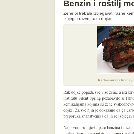
Benzin i roštilj 
Žene bi trebale izbjegavati razne kem
izbjegle razvoj raka dojke
Karbonizirana hrana je
Rak dojke pogađa sve više žena, a istraž
institutu Silent Spring pozabavilo se fakt
kemikalijama kojima su žene svakodnevno
dojke. Za sve njih je dokazano da ga uzro
preporuka znanstvenika da ih se izbjegav
Na prvom su mjestu pare benzina i dizela t
muška stvar - karbonizirana hrana s rođti