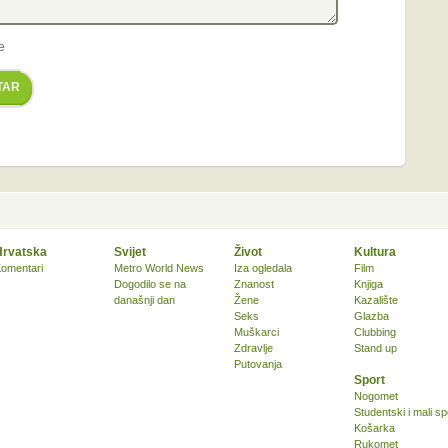
e
TAR
Hrvatska
Svijet
Život
Kultura
omentari
Metro World News
Iza ogledala
Film
Dogodilo se na
Znanost
Knjiga
današnji dan
Žene
Kazalište
Seks
Glazba
Muškarci
Clubbing
Zdravlje
Stand up
Putovanja
Sport
Nogomet
Studentski i mali sp
Košarka
Rukomet