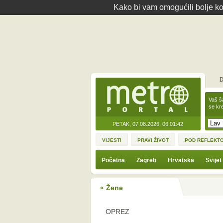
Kako bi vam omogućili bolje kor
D
Vaš š
se kre
PETAK, 07.08.2026.
06:01:42
VIJESTI
PRAVI ŽIVOT
POD REFLEKT
Početna
Zagreb
Hrvatska
Svijet
« Žene
OPREZ