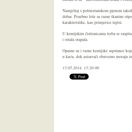
Namještaj s poliuretanskom pjenom također 
dobar. Posebno loše su razne tkanine otpo
karakteristike, kao primjerice tepisi.
U kemijskim čistionicama treba se raspitat
i ostala otapala.
Opasne su i razne kemijske supstance koje 
u kuću, dok usisavači obavezno moraju im
13.05.2014. 13:20:00