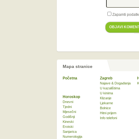
Zapamti podatk
OBJAVI KOMEN
Mapa stranice
Početna
Zagreb
Najave & Događanja
K
U kazalištima
U kinima
Horoskop
Klizanje
Dnevni
Ljekarne
Tjedni
Bolnice
Mjesečni
Hitni prijem
Godišnji
Info telefoni
Kineski
Erotski
Sanjarica
Numerologija