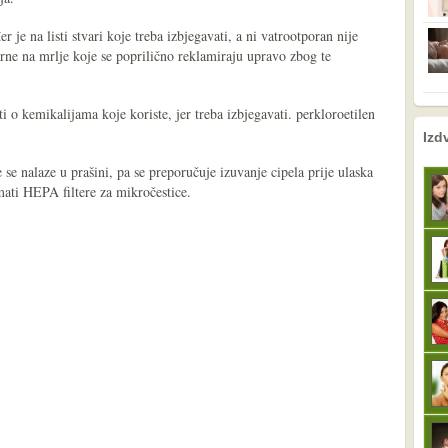
je na listi stvari koje treba izbjegavati, a ni vatrootporan nije
rne na mrlje koje se poprilično reklamiraju upravo zbog te
i o kemikalijama koje koriste, jer treba izbjegavati. perkloroetilen
nema prethodne s
sljedeće
Izd
se nalaze u prašini, pa se preporučuje izuvanje cipela prije ulaska
ati HEPA filtere za mikročestice.