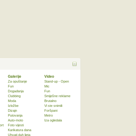
Galerije
Video
Za opuštanje
Stand-up - Open
Fun
Mic
Događanja
Fun
Clubbing
Smiješne reklame
Moda
Brutalno
Izložbe
Vi ste snimili
Dizajn
Foršpani
Putovanja
Metro
Auto-moto
Iza ogledala
ort
Foto vijesti
Karikatura dana
Uhvati duh ljeta