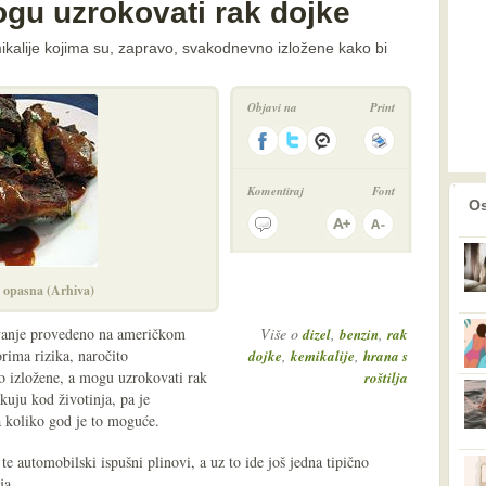
mogu uzrokovati rak dojke
ikalije kojima su, zapravo, svakodnevno izložene kako bi
Objavi na
Print
Komentiraj
Font
prethodno
2
Os
 opasna (Arhiva)
ivanje provedeno na američkom
Više o
,
,
dizel
benzin
rak
orima rizika, naročito
,
,
dojke
kemikalije
hrana s
 izložene, a mogu uzrokovati rak
roštilja
kuju kod životinja, pa je
a koliko god je to moguće.
e automobilski ispušni plinovi, a uz to ide još jedna tipično
lja.