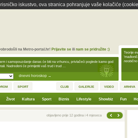
isničko iskustvo, ova stranica pohranjuje vaše kolačiće (cookie
obrodošli na Metro-portal.hr!
Prijavite se
ili
nam se pridružite :)
Teorije ev
'mađioni
neobično
arm i samopouzdanje danas će biti na vrhuncu, privlačeći poglede kamo god
tali. Nadređeni će primijetiti vaš trud i trud …
dnevni horoskop
→
OROM
SPORT
CLUB
GALERIJE
VIDEO
ARHIVA
Život
Kultura
Sport
Biznis
Lifestyle
Showbiz
Fun
Ho
Sljedeća vijest
Prethodna vijest
objavljeno prije 12 godina i 4 mjeseca