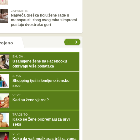
ZAPAMTITE
Najveća greška koju žene rade u
menopauzi: zbog ovog mita simptomi
postaju dvostruko gori
tranice
vojeno
EH, DA ...
Usamljene žene na Facebooku
otkrivaju više podataka
SPAS
Shopping tješi slomljeno žensko
srce
VEZE
Kad su žene vjerne?
TRAJE TO ...
Kako se žene pripremaju za prvi
seks
VEZE
Kako da vaš muškarac trči za vama