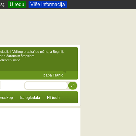
s).
U redu
Više informacija
olucije i 'Velikog praska' su točne, a Bog nije
čar s čarobnim štapićem
 otvoreni papa
papa Franjo
TRAŽI
roskop
Iza ogledala
Hi-tech