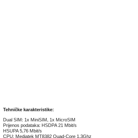
Tehničke karakteristike:
Dual SIM: 1x MiniSIM, 1x MicroSIM
Prijenos podataka: HSDPA 21 Mbit/s
HSUPA 5,76 Mbit/s
CPU: Mediatek MT8382 Quad-Core 1.3Ghz