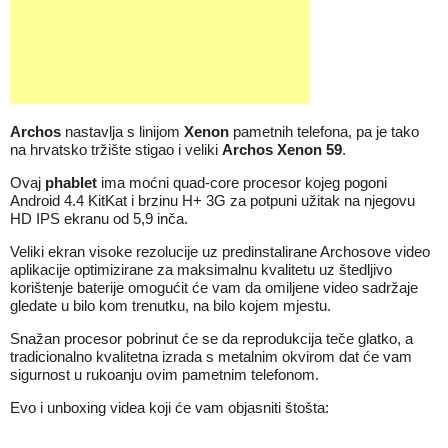
Archos
nastavlja s linijom
Xenon
pametnih telefona, pa je tako
na hrvatsko tržište stigao i veliki
Archos Xenon 59
.
Ovaj
phablet
ima moćni quad-core procesor kojeg pogoni
Android 4.4 KitKat i brzinu H+ 3G za potpuni užitak na njegovu
HD IPS ekranu od 5,9 inča.
Veliki ekran visoke rezolucije uz predinstalirane Archosove video
aplikacije optimizirane za maksimalnu kvalitetu uz štedljivo
korištenje baterije omogućit će vam da omiljene video sadržaje
gledate u bilo kom trenutku, na bilo kojem mjestu.
Snažan procesor pobrinut će se da reprodukcija teče glatko, a
tradicionalno kvalitetna izrada s metalnim okvirom dat će vam
sigurnost u rukoanju ovim pametnim telefonom.
Evo i unboxing videa koji će vam objasniti štošta: