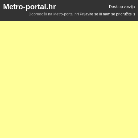
Metro-portal.hr
Desktop verzija
Dobrodošli na Metro-portal.hr!
Prijavite se
ili
nam se pridružite :)