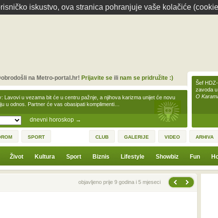
isničko iskustvo, ova stranica pohranjuje vaše kolačiće (cookie
obrodošli na Metro-portal.hr!
Prijavite se
ili
nam se pridružite :)
Šef HDZ-a
zavoda u
O Karamar
v: Lavovi u vezama bit će u centru pažnje, a njihova karizma unijet će novu
iju u odnos. Partner će vas obasipati komplimenti…
dnevni horoskop
→
OROM
SPORT
CLUB
GALERIJE
VIDEO
ARHIVA
Život
Kultura
Sport
Biznis
Lifestyle
Showbiz
Fun
Ho
Sljedeća vijest
Prethodna vijest
objavljeno prije 9 godina i 5 mjeseci