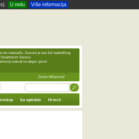
s).
U redu
Više informacija
 me nadmašio. Govorio je kao šef statističkog
 Sovjetskom Savezu
kovoj reakciji na njegov govor
Zoran Milanović
TRAŽI
roskop
Iza ogledala
Hi-tech