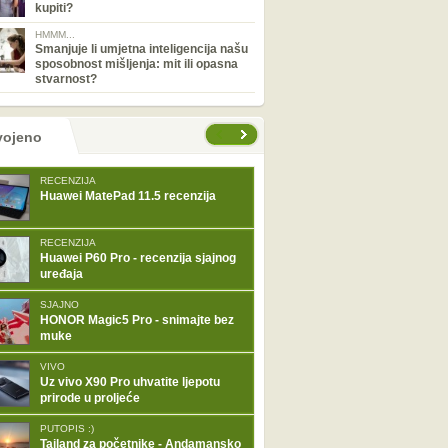
kupiti?
HMMM...
Smanjuje li umjetna inteligencija našu
sposobnost mišljenja: mit ili opasna
stvarnost?
tranice
vojeno
RECENZIJA
Huawei MatePad 11.5 recenzija
RECENZIJA
Huawei P60 Pro - recenzija sjajnog
uređaja
SJAJNO
HONOR Magic5 Pro - snimajte bez
muke
VIVO
Uz vivo X90 Pro uhvatite ljepotu
prirode u proljeće
PUTOPIS :)
Tajland za početnike - Andamansko