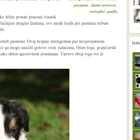
,
,
pasmine
zlatni retriever
,
rotvajler
pudla
 ako želite postati ponosni vlasnik
ivlačnijim drugim ljudima, evo među kojih pet pasmina trebate
ti.
tnih pasmina. Ovaj krajnje inteligentan pas nevjerojatnom
nema prethodne s
sljedeće
Izd
ici ga mogu naučiti gotovo svim zadacima. Osim toga, graničarski
 nikako sklon agresivnom ponašanju. Upravo zbog toga sve je