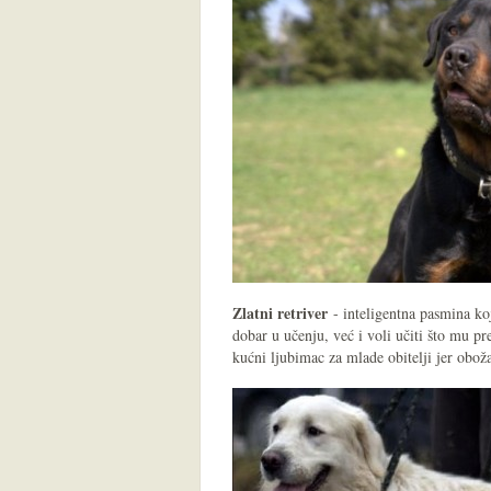
Zlatni retriver
- inteligentna pasmina koj
dobar u učenju, već i voli učiti što mu pre
kućni ljubimac za mlade obitelji jer obož