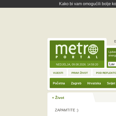
Kako bi vam omogućili bolje kor
D
Ljuba
energ
NEDJELJA, 09.08.2026.
14:59:20
VIJESTI
PRAVI ŽIVOT
POD REFLEKT
Početna
Zagreb
Hrvatska
Svijet
« Život
ZAPAMTITE :)