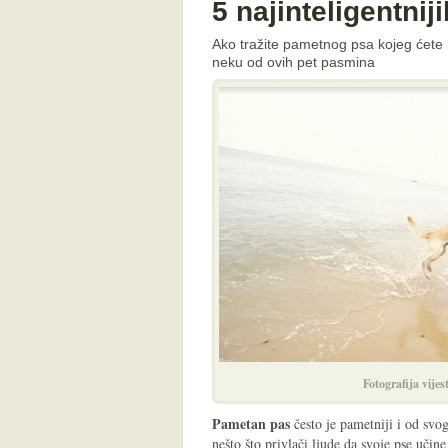
5 najinteligentnij
Ako tražite pametnog psa kojeg ćete 
neku od ovih pet pasmina
Fotografija vijes
Pametan pas
često je pametniji i od svog
nešto što privlači ljude da svoje pse uči