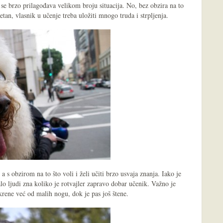
r se brzo prilagođava velikom broju situacija. No, bez obzira na to
etan, vlasnik u učenje treba uložiti mnogo truda i strpljenja.
a s obzirom na to što voli i želi učiti brzo usvaja znanja. Iako je
o ljudi zna koliko je rotvajler zapravo dobar učenik. Važno je
krene već od malih nogu, dok je pas još štene.