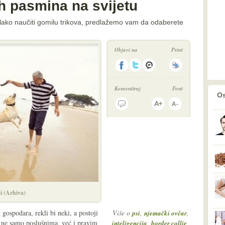
ih pasmina na svijetu
lako naučiti gomilu trikova, predlažemo vam da odaberete
Objavi na
Print
Komentiraj
Font
prethodno
2
Os
ti (Arhiva)
 gospodara, rekli bi neki, a postoji
Više o
,
,
psi
njemački ovčar
ne ne samo poslušnima, već i pravim
,
,
inteligencija
border collie