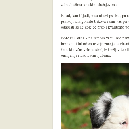
zabavljačima u nekim slučajevima.
E sad, kao i ljudi, nisu ni svi psi isti, pa
psa koji zna gomilu trikova i čini vas pr
odabrati štene koje će brzo i kvalitetno uči
Border Collie
- na samom vrhu liste pame
brzinom i lakoćom usvaja znanja, a vlasn
škotski ovčar vrlo je strpljiv i pžljiv te
omiljeniji i kao kućni ljubimac.