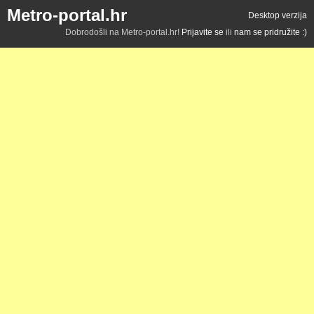
Metro-portal.hr
Desktop verzija
Dobrodošli na Metro-portal.hr!
Prijavite se
ili
nam se pridružite :)