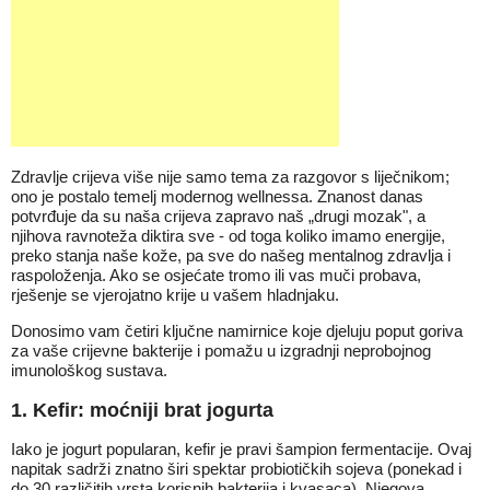
Zdravlje crijeva više nije samo tema za razgovor s liječnikom;
ono je postalo temelj modernog wellnessa. Znanost danas
potvrđuje da su naša crijeva zapravo naš „drugi mozak", a
njihova ravnoteža diktira sve - od toga koliko imamo energije,
preko stanja naše kože, pa sve do našeg mentalnog zdravlja i
raspoloženja. Ako se osjećate tromo ili vas muči probava,
rješenje se vjerojatno krije u vašem hladnjaku.
Donosimo vam četiri ključne namirnice koje djeluju poput goriva
za vaše crijevne bakterije i pomažu u izgradnji neprobojnog
imunološkog sustava.
1. Kefir: moćniji brat jogurta
Iako je jogurt popularan, kefir je pravi šampion fermentacije. Ovaj
napitak sadrži znatno širi spektar probiotičkih sojeva (ponekad i
do 30 različitih vrsta korisnih bakterija i kvasaca). Njegova