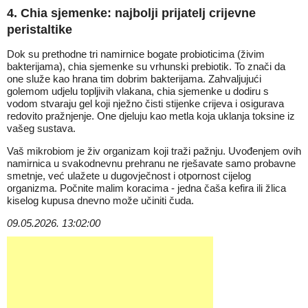
4. Chia sjemenke: najbolji prijatelj crijevne
peristaltike
Dok su prethodne tri namirnice bogate probioticima (živim
bakterijama), chia sjemenke su vrhunski prebiotik. To znači da
one služe kao hrana tim dobrim bakterijama. Zahvaljujući
golemom udjelu topljivih vlakana, chia sjemenke u dodiru s
vodom stvaraju gel koji nježno čisti stijenke crijeva i osigurava
redovito pražnjenje. One djeluju kao metla koja uklanja toksine iz
vašeg sustava.
Vaš mikrobiom je živ organizam koji traži pažnju. Uvođenjem ovih
namirnica u svakodnevnu prehranu ne rješavate samo probavne
smetnje, već ulažete u dugovječnost i otpornost cijelog
organizma. Počnite malim koracima - jedna čaša kefira ili žlica
kiselog kupusa dnevno može učiniti čuda.
09.05.2026. 13:02:00