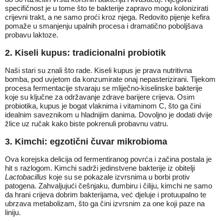
specifičnost je u tome što te bakterije zapravo mogu kolonizirati
crijevni trakt, a ne samo proći kroz njega. Redovito pijenje kefira
pomaže u smanjenju upalnih procesa i dramatično poboljšava
probavu laktoze.
2. Kiseli kupus: tradicionalni probiotik
Naši stari su znali što rade. Kiseli kupus je prava nutritivna
bomba, pod uvjetom da konzumirate onaj nepasterizirani. Tijekom
procesa fermentacije stvaraju se mliječno-kiselinske bakterije
koje su ključne za održavanje zdrave barijere crijeva. Osim
probiotika, kupus je bogat vlaknima i vitaminom C, što ga čini
idealnim saveznikom u hladnijim danima. Dovoljno je dodati dvije
žlice uz ručak kako biste pokrenuli probavnu vatru.
3. Kimchi: egzotični čuvar mikrobioma
Ova korejska delicija od fermentiranog povrća i začina postala je
hit s razlogom. Kimchi sadrži jedinstvene bakterije iz obitelji
Lactobacillus
koje su se pokazale izvrsnima u borbi protiv
patogena. Zahvaljujući češnjaku, đumbiru i čiliju, kimchi ne samo
da hrani crijeva dobrim bakterijama, već djeluje i protuupalno te
ubrzava metabolizam, što ga čini izvrsnim za one koji paze na
liniju.