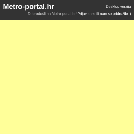
Metro-portal.hr
Desktop verzija
Dobrodošli na Metro-portal.hr!
Prijavite se
ili
nam se pridružite :)