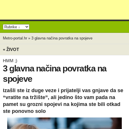
Metro-portal.hr
»
3 glavna načina povratka na spojeve
« ŽIVOT
HMM ;)
3 glavna načina povratka na
spojeve
Izašli ste iz duge veze i prijatelji vas gnjave da se
“vratite na tržište”, ali jedino što vam pada na
pamet su grozni spojevi na kojima ste bili otkad
ste ponovno solo