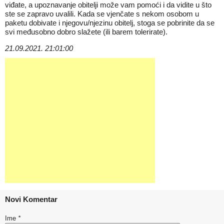
viđate, a upoznavanje obitelji može vam pomoći i da vidite u što
ste se zapravo uvalili. Kada se vjenčate s nekom osobom u
paketu dobivate i njegovu/njezinu obitelj, stoga se pobrinite da se
svi međusobno dobro slažete (ili barem tolerirate).
21.09.2021. 21:01:00
Novi Komentar
Ime
*