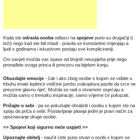
Kada ste
odrasla osoba
odlasci na
spojeve
puno su drugačiji (i
teži) nego kad ste bili mladi - pravila se konstantno mijenjaju a
ljudi s godinama i iskustvom postaju sve kompliciraniji.
Ovi savjeti možda vas spase od brojnih neuspjeha prije nego
pronađete svoga princa ili princezu na bijelom konju.
Obuzdajte emocije
- čak i ako zbog osobe s kojom se viđate u
trbuhu imate leptiriće veličine jumbo zrakoplova pazite da srce ne
preuzme glavnu riječ. Možda se radi o stvarnom osjećaju a
možda samo o trenutku inspiracije, samo vrijeme će pokazati.
Pričajte o sebi
- pa se pokušajte ohrabriti i osobu s kojom ste na
spoju da priča o sebi. Postavljanje pitanja jedini je pravi način za
upoznavanje druge osobe.
>> Spojevi koji sigurno neće uspjeti >>
Upoznajte obitelj
- naučit ćete puno stvari o osobi s kojom se