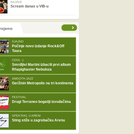
NAJAVE
Scream danas u VIB-u
tranice
vojeno
SJAJNO
Počinje novo izdanje Rock&Off
Toura
COOL ;)
Smrdljivi Martini izbacili prvi album
Rhapighaster Nebuloza
SMOOTH JAZZ
Geržinin Metropolis na tri kontinenta
FESTIVAL
Drugi Terraneo bogatiji izvođačima
SPEKTAKL U ARENI
Sting stiže u zagrebačku Arenu