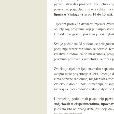
pjevati, stvarati i provoditi kvalitetno v
poziva sve prijatelje, muške i velike, na
lipnja u Vintage vrtu od 10 do 13 sati.
Tijekom proteklih dvanaest mjeseci Zvučk
obiteljskog programa koji je okupio stotine
tematske programe, pokazao je kako glazba
Sve je počelo uz DJ slušaonice prilagođene
podij nije rezerviran samo za odrasle. Kr
kreativnih radionica do maskenbala, prolj
posebnih gostovanja umjetnika, autora i 
Zvučko je tijekom ljeta nakratko napusti
okupio male posjetitelje u Jelsi. Jesen je
zima božićne radionice, blagdansku atmos
Zvučko je dobio i novu dimenziju, čitanje
sadržaj uključio redovito čitanje djece te t
pjeval
U protekloj godini mali posjetitelji
sudjelovali u eksperimentima, upoznava
je ostalo isto od prvog dana jest ideja da
kojem svi sudjeluju.