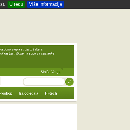
s).
U redu
Više informacija
 osobno stepla struja iz šaltera
koji rasipa milijune na sobe za sastanke
Siniša Varga
TRAŽI
roskop
Iza ogledala
Hi-tech