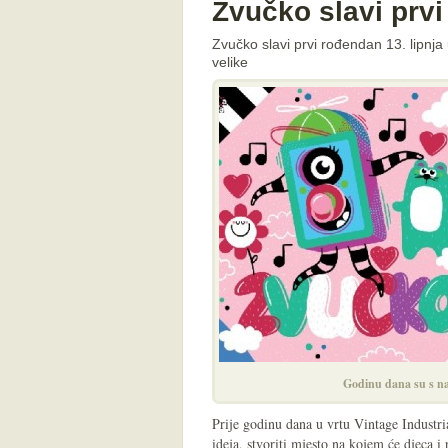
Zvučko slavi prv
Zvučko slavi prvi rođendan 13. lipnja 
velike
Godinu dana su s n
Prije godinu dana u vrtu Vintage Industri
ideja, stvoriti mjesto na kojem će djeca i r