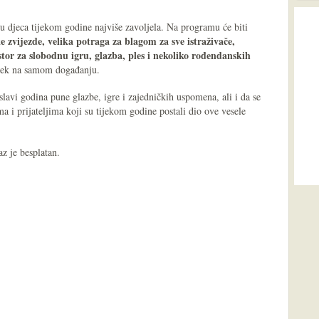
u djeca tijekom godine najviše zavoljela. Na programu će biti
 zvijezde, velika potraga za blagom za sve istraživače,
tor za slobodnu igru, glazba, ples i nekoliko rođendanskih
i tek na samom događanju.
slavi godina pune glazbe, igre i zajedničkih uspomena, ali i da se
ma i prijateljima koji su tijekom godine postali dio ove vesele
az je besplatan.