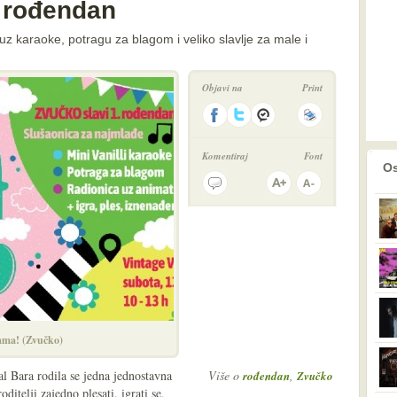
i rođendan
uz karaoke, potragu za blagom i veliko slavlje za male i
Objavi na
Print
Komentiraj
Font
prethodno
2
Os
ama! (Zvučko)
al Bara rodila se jedna jednostavna
Više o
,
rođendan
Zvučko
oditelji zajedno plesati, igrati se,