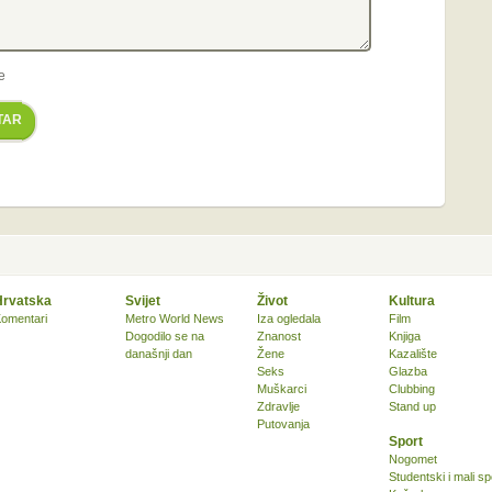
e
TAR
Hrvatska
Svijet
Život
Kultura
omentari
Metro World News
Iza ogledala
Film
Dogodilo se na
Znanost
Knjiga
današnji dan
Žene
Kazalište
Seks
Glazba
Muškarci
Clubbing
Zdravlje
Stand up
Putovanja
Sport
Nogomet
Studentski i mali sp