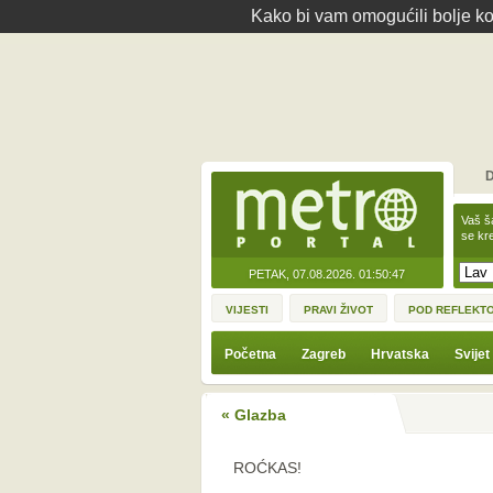
Kako bi vam omogućili bolje kor
D
Vaš š
se kre
PETAK, 07.08.2026.
01:50:47
VIJESTI
PRAVI ŽIVOT
POD REFLEKT
Početna
Zagreb
Hrvatska
Svijet
« Glazba
ROĆKAS!