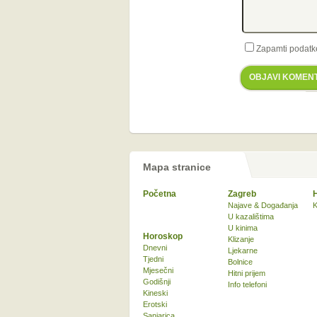
Zapamti podatk
OBJAVI KOMEN
Mapa stranice
Početna
Zagreb
Najave & Događanja
K
U kazalištima
U kinima
Horoskop
Klizanje
Dnevni
Ljekarne
Tjedni
Bolnice
Mjesečni
Hitni prijem
Godišnji
Info telefoni
Kineski
Erotski
Sanjarica