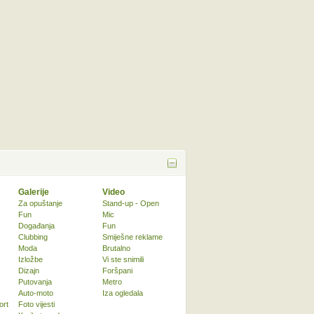
Galerije
Video
Za opuštanje
Stand-up - Open
Fun
Mic
Događanja
Fun
Clubbing
Smiješne reklame
Moda
Brutalno
Izložbe
Vi ste snimili
Dizajn
Foršpani
Putovanja
Metro
Auto-moto
Iza ogledala
ort
Foto vijesti