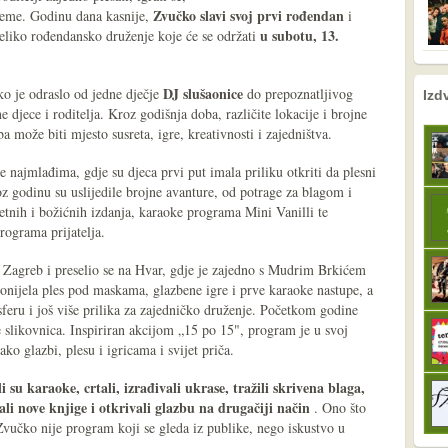
Zvučko slavi svoj prvi rođendan
rijeme. Godinu dana kasnije,
i
u subotu, 13.
 veliko rođendansko druženje koje će se održati
nema prethodne s
sljedeće
DJ slušaonice
o je odraslo od jedne dječje
do prepoznatljivog
Izd
 djece i roditelja. Kroz godišnja doba, različite lokacije i brojne
 može biti mjesto susreta, igre, kreativnosti i zajedništva.
 najmlađima, gdje su djeca prvi put imala priliku otkriti da plesni
oz godinu su uslijedile brojne avanture, od potrage za blagom i
etnih i božićnih izdanja, karaoke programa Mini Vanilli te
programa prijatelja.
o Zagreb i preselio se na Hvar, gdje je zajedno s Mudrim Brkićem
 donijela ples pod maskama, glazbene igre i prve karaoke nastupe, a
feru i još više prilika za zajedničko druženje. Početkom godine
 slikovnica. Inspiriran akcijom „15 po 15", program je u svoj
ako glazbi, plesu i igricama i svijet priča.
i su karaoke, crtali, izrađivali ukrase, tražili skrivena blaga,
li nove knjige i otkrivali glazbu na drugačiji način
. Ono što
 Zvučko nije program koji se gleda iz publike, nego iskustvo u