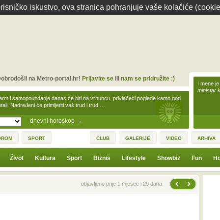
isničko iskustvo, ova stranica pohranjuje vaše kolačiće (cookie
obrodošli na Metro-portal.hr!
Prijavite se
ili
nam se pridružite :)
I mene je
ministar 
arm i samopouzdanje danas će biti na vrhuncu, privlačeći poglede kamo god
tali. Nadređeni će primijetiti vaš trud i trud …
dnevni horoskop
→
OROM
SPORT
CLUB
GALERIJE
VIDEO
ARHIVA
Život
Kultura
Sport
Biznis
Lifestyle
Showbiz
Fun
Ho
Sljedeća vijest
Prethodna vijest
objavljeno prije 1 mjesec i 29 dana