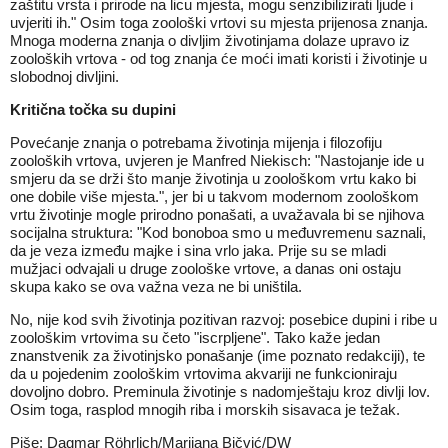
zaštitu vrsta i prirode na licu mjesta, mogu senzibilizirati ljude i
uvjeriti ih." Osim toga zoološki vrtovi su mjesta prijenosa znanja.
Mnoga moderna znanja o divljim životinjama dolaze upravo iz
zooloških vrtova - od tog znanja će moći imati koristi i životinje u
slobodnoj divljini.
Kritična točka su dupini
Povećanje znanja o potrebama životinja mijenja i filozofiju
zooloških vrtova, uvjeren je Manfred Niekisch: "Nastojanje ide u
smjeru da se drži što manje životinja u zoološkom vrtu kako bi
one dobile više mjesta.", jer bi u takvom modernom zoološkom
vrtu životinje mogle prirodno ponašati, a uvažavala bi se njihova
socijalna struktura: "Kod bonoboa smo u međuvremenu saznali,
da je veza između majke i sina vrlo jaka. Prije su se mladi
mužjaci odvajali u druge zoološke vrtove, a danas oni ostaju
skupa kako se ova važna veza ne bi uništila.
No, nije kod svih životinja pozitivan razvoj: posebice dupini i ribe u
zoološkim vrtovima su četo "iscrpljene". Tako kaže jedan
znanstvenik za životinjsko ponašanje (ime poznato redakciji), te
da u pojedenim zoološkim vrtovima akvariji ne funkcioniraju
dovoljno dobro. Preminula životinje s nadomještaju kroz divlji lov.
Osim toga, rasplod mnogih riba i morskih sisavaca je težak.
Piše: Dagmar Röhrlich/Marijana Bičvić/DW