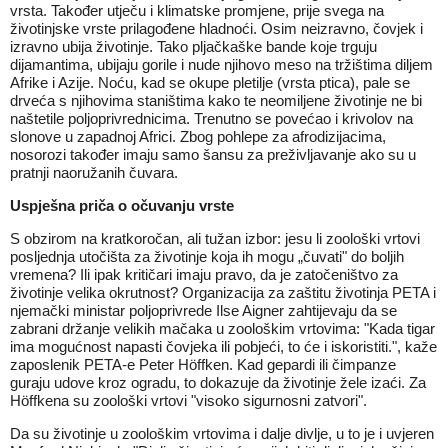
vrsta. Također utječu i klimatske promjene, prije svega na
životinjske vrste prilagođene hladnoći. Osim neizravno, čovjek i
izravno ubija životinje. Tako pljačkaške bande koje trguju
dijamantima, ubijaju gorile i nude njihovo meso na tržištima diljem
Afrike i Azije. Noću, kad se okupe pletilje (vrsta ptica), pale se
drveća s njihovima staništima kako te neomiljene životinje ne bi
naštetile poljoprivrednicima. Trenutno se povećao i krivolov na
slonove u zapadnoj Africi. Zbog pohlepe za afrodizijacima,
nosorozi također imaju samo šansu za preživljavanje ako su u
pratnji naoružanih čuvara.
Uspješna priča o očuvanj
u vrste
S obzirom na kratkoročan, ali tužan izbor: jesu li zoološki vrtovi
posljednja utočišta za životinje koja ih mogu „čuvati" do boljih
vremena? Ili ipak kritičari imaju pravo, da je zatočeništvo za
životinje velika okrutnost? Organizacija za zaštitu životinja PETA i
njemački ministar poljoprivrede Ilse Aigner zahtijevaju da se
zabrani držanje velikih mačaka u zoološkim vrtovima: "Kada tigar
ima mogućnost napasti čovjeka ili pobjeći, to će i iskoristiti.", kaže
zaposlenik PETA-e Peter Höffken. Kad gepardi ili čimpanze
guraju udove kroz ogradu, to dokazuje da životinje žele izaći. Za
Höffkena su zoološki vrtovi "visoko sigurnosni zatvori".
Da su životinje u zoološkim vrtovima i dalje divlje, u to je i uvjeren