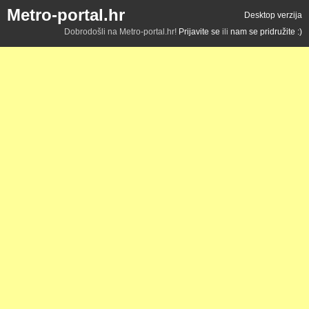
Metro-portal.hr
Desktop verzija
Dobrodošli na Metro-portal.hr!
Prijavite se
ili
nam se pridružite :)