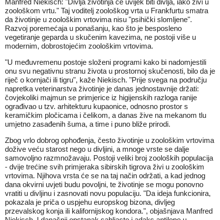
Manfred Niekisch: "Divlja životinja će uvijek biti divlja, iako živi u
zoološkom vrtu." Taj voditelj zoološkog vrta u Frankfurtu smatra
da životinje u zoološkim vrtovima nisu "psihički slomljene".
Razvoj poremećaja u ponašanju, kao što je besposleno
vegetiranje geparda u skučenim kavezima, ne postoji više u
modernim, dobrostojećim zoološkim vrtovima.
"U međuvremenu postoje složeni programi kako bi nadomjestili
onu svu negativnu stranu života u prostornoj skučenosti, bilo da je
riječ o kornjači ili tigru", kaže Niekisch. "Prije svega na području
napretka veterinarstva životinje je danas jednostavnije držati:
čovjekoliki majmun se primjerice iz higijenskih razloga ranije
ograđivao u tzv. arhitekturu kupaonice, odnosno prostor s
keramičkim pločicama i čelikom, a danas žive na mekanom tlu
umjetno zasađenih šuma, a time i puno bliže prirodi.
Zbog vrlo dobrog ophođenja, često životinje u zoološkim vrtovima
dožive veću starost nego u divljini, a mnoge vrste se dalje
samovoljno razmnožavaju. Postoji veliki broj zooloških populacija
- dvije trećine svih primjeraka sibirskih tigrova živi u zoološkim
vrtovima. Njihova vrsta će se na taj način održati, a kad jednog
dana okvirni uvjeti budu povoljni, te životinje se mogu ponovno
vratiti u divljinu i zasnovati novu populaciju. "Da ideja funkcionira,
pokazala je priča o uspjehu europskog bizona, divljeg
przevalskog konja ili kalifornijskog kondora.", objašnjava Manfred
Niekisch. I današnji opstanak sabljaste i adaks antilope u