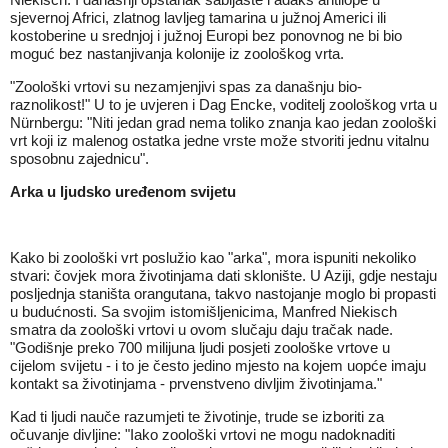
sjevernoj Africi, zlatnog lavljeg tamarina u južnoj Americi ili
kostoberine u srednjoj i južnoj Europi bez ponovnog ne bi bio
moguć bez nastanjivanja kolonije iz zoološkog vrta.
"Zoološki vrtovi su nezamjenjivi spas za današnju bio-
raznolikost!" U to je uvjeren i Dag Encke, voditelj zoološkog vrta u
Nürnbergu: "Niti jedan grad nema toliko znanja kao jedan zoološki
vrt koji iz malenog ostatka jedne vrste može stvoriti jednu vitalnu
sposobnu zajednicu".
Arka u ljudsko
uređenom svijetu
Kako bi zoološki vrt poslužio kao "arka", mora ispuniti nekoliko
stvari: čovjek mora životinjama dati sklonište. U Aziji, gdje nestaju
posljednja staništa orangutana, takvo nastojanje moglo bi propasti
u budućnosti. Sa svojim istomišljenicima, Manfred Niekisch
smatra da zoološki vrtovi u ovom slučaju daju tračak nade.
"Godišnje preko 700 milijuna ljudi posjeti zoološke vrtove u
cijelom svijetu - i to je često jedino mjesto na kojem uopće imaju
kontakt sa životinjama - prvenstveno divljim životinjama."
Kad ti ljudi nauče razumjeti te životinje, trude se izboriti za
očuvanje divljine: "Iako zoološki vrtovi ne mogu nadoknaditi