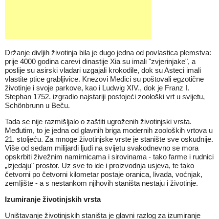
Držanje divljih životinja bila je dugo jedna od povlastica plemstva:
prije 4000 godina carevi dinastije Xia su imali "zvjerinjake", a
poslije su asirski vladari uzgajali krokodile, dok su Asteci imali
vlastite ptice grabljivice. Knezovi Medici su poštovali egzotične
životinje i svoje parkove, kao i Ludwig XIV., dok je Franz I.
Stephan 1752. izgradio najstariji postojeći zoološki vrt u svijetu,
Schönbrunn u Beču.
Tada se nije razmišljalo o zaštiti ugroženih životinjski vrsta.
Međutim, to je jedna od glavnih briga modernih zooloških vrtova u
21. stoljeću. Za mnoge životinjske vrste je stanište sve oskudnije.
Više od sedam milijardi ljudi na svijetu svakodnevno se mora
opskrbiti živežnim namirnicama i sirovinama - tako farme i rudnici
„izjedaju" prostor. Uz sve to ide i proizvodnja usjeva, te tako
četvorni po četvorni kilometar postaje oranica, livada, voćnjak,
zemljište - a s nestankom njihovih staništa nestaju i životinje.
Izumiranje životinjskih vrsta
Uništavanje životinjskih staništa je glavni razlog za izumiranje