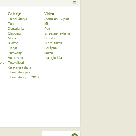
Galerije
Video
Za opuštanje
Stand-up - Open
Fun
Mic
Događanja
Fun
Clubbing
Smiješne reklame
Moda
Brutalno
Izložbe
Vi ste snimili
Dizajn
Foršpani
Putovanja
Metro
Auto-moto
Iza ogledala
ort
Foto vijesti
Karikatura dana
Uhvati duh ljeta
Uhvati duh ljeta 2010