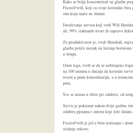
Kako se bolje koncentrirati uz glazbu pre
Focus@will, koji za svoje korisnike bira 
onu koju inače ne slušate.
Istraživanje servisa koji vodi Will Hensha
ali, 99% izabranih stvari ih zapravo dekon
Za produktivnost je, tvrdi Henshall, najvaž
glazba potiče mozak na lučenje hormona s
u šetnju.
Osim toga, tvrdi se da se uobičajeno tra
na 100 minuta u slučaju da koristite serv
uvesti u punu koncentraciju, a u trenucim
puta.
Sve se uzima u obzir pri odabiru, od temp
Servis je pokrenut nakon dvije godine ist
odabira pjesama i autora koje žele slušati
Focus@will je još u beta testiranju i dos
očekuje uskoro.