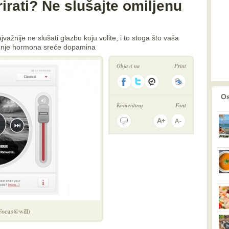
rirati? Ne slušajte omiljenu
jvažnije ne slušati glazbu koju volite, i to stoga što vaša
čenje hormona sreće dopamina
Objavi na
Print
prethodno
2
Os
Komentiraj
Font
(Focus@will)