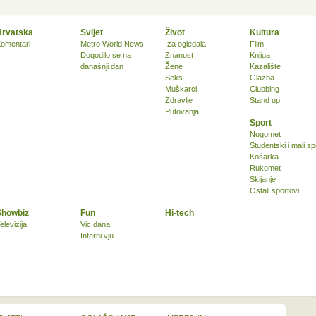
Hrvatska
Svijet
Život
Kultura
omentari
Metro World News
Iza ogledala
Film
Dogodilo se na
Znanost
Knjiga
današnji dan
Žene
Kazalište
Seks
Glazba
Muškarci
Clubbing
Zdravlje
Stand up
Putovanja
Sport
Nogomet
Studentski i mali sp
Košarka
Rukomet
Skijanje
Ostali sportovi
Showbiz
Fun
Hi-tech
elevizija
Vic dana
Interni vju