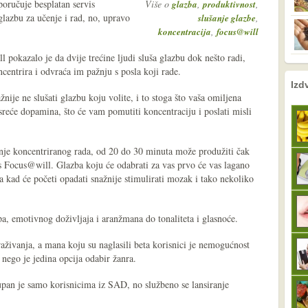
poručuje besplatan servis
Više o
,
,
glazba
produktivnost
glazbu za učenje i rad, no, upravo
,
slušanje glazbe
,
koncentracija
focus@will
ll pokazalo je da dvije trećine ljudi sluša glazbu dok nešto radi,
centrira i odvraća im pažnju s posla koji rade.
nema prethodne s
sljedeće
Izd
nije ne slušati glazbu koju volite, i to stoga što vaša omiljena
reće dopamina, što će vam pomutiti koncentraciju i poslati misli
janje koncentriranog rada, od 20 do 30 minuta može produžiti čak
is Focus@will. Glazba koju će odabrati za vas prvo će vas lagano
a kad će početi opadati snažnije stimulirati mozak i tako nekoliko
a, emotivnog doživljaja i aranžmana do tonaliteta i glasnoće.
raživanja, a mana koju su naglasili beta korisnici je nemogućnost
, nego je jedina opcija odabir žanra.
tupan je samo korisnicima iz SAD, no službeno se lansiranje