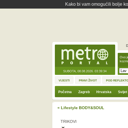
Kako bi vam omogućili bolje kor
D
Ovo j
kozmi
SUBOTA, 08.08.2026.
03:39:34
VIJESTI
PRAVI ŽIVOT
POD REFLEKT
Početna
Zagreb
Hrvatska
Svijet
« Lifestyle BODY&SOUL
TRIKOVI