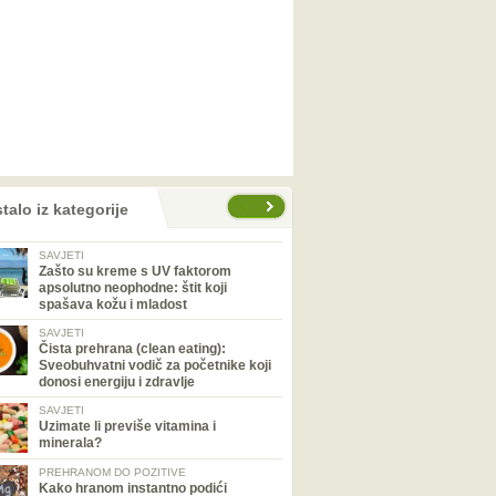
talo iz kategorije
SAVJETI
Zašto su kreme s UV faktorom
apsolutno neophodne: štit koji
spašava kožu i mladost
SAVJETI
Čista prehrana (clean eating):
Sveobuhvatni vodič za početnike koji
donosi energiju i zdravlje
SAVJETI
Uzimate li previše vitamina i
minerala?
PREHRANOM DO POZITIVE
Kako hranom instantno podići