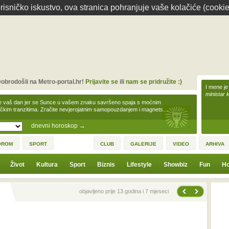
isničko iskustvo, ova stranica pohranjuje vaše kolačiće (cookie
obrodošli na Metro-portal.hr!
Prijavite se
ili
nam se pridružite :)
I mene je
ministar 
e vaš dan jer se Sunce u vašem znaku savršeno spaja s moćnim
čkim tranzitima. Zračite nevjerojatnim samopouzdanjem i magnets…
dnevni horoskop
→
OROM
SPORT
CLUB
GALERIJE
VIDEO
ARHIVA
Život
Kultura
Sport
Biznis
Lifestyle
Showbiz
Fun
Ho
Sljedeća vijest
Prethodna vijest
objavljeno prije 13 godina i 7 mjeseci