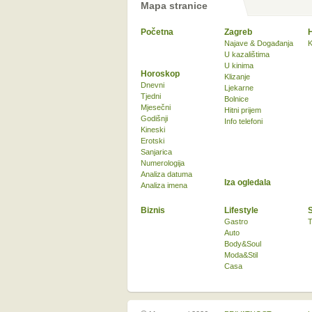
Mapa stranice
Početna
Zagreb
Najave & Događanja
K
U kazalištima
U kinima
Horoskop
Klizanje
Dnevni
Ljekarne
Tjedni
Bolnice
Mjesečni
Hitni prijem
Godišnji
Info telefoni
Kineski
Erotski
Sanjarica
Numerologija
Analiza datuma
Iza ogledala
Analiza imena
Biznis
Lifestyle
Gastro
T
Auto
Body&Soul
Moda&Stil
Casa