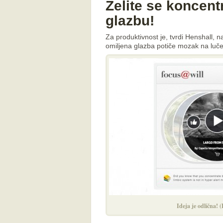
Želite se koncent
glazbu!
Za produktivnost je, tvrdi Henshall, na
omiljena glazba potiče mozak na lu
Ideja je odlična! 