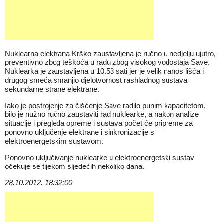
Nuklearna elektrana Krško zaustavljena je ručno u nedjelju ujutro,
preventivno zbog teškoća u radu zbog visokog vodostaja Save.
Nuklearka je zaustavljena u 10.58 sati jer je velik nanos lišća i
drugog smeća smanjio djelotvornost rashladnog sustava
sekundarne strane elektrane.
Iako je postrojenje za čišćenje Save radilo punim kapacitetom,
bilo je nužno ručno zaustaviti rad nuklearke, a nakon analize
situacije i pregleda opreme i sustava počet će pripreme za
ponovno uključenje elektrane i sinkronizacije s
elektroenergetskim sustavom.
Ponovno uključivanje nuklearke u elektroenergetski sustav
očekuje se tijekom sljedećih nekoliko dana.
28.10.2012. 18:32:00