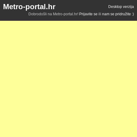
Metro-portal.hr
Desktop verzija
Dobrodošli na Metro-portal.hr!
Prijavite se
ili
nam se pridružite :)