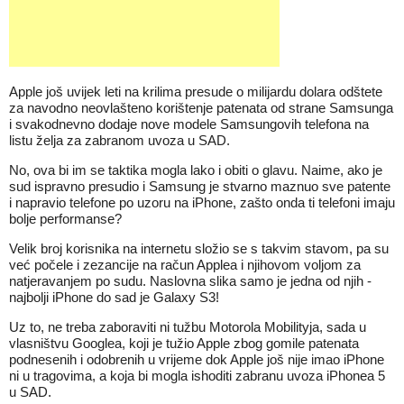
Apple još uvijek leti na krilima presude o milijardu dolara odštete
za navodno neovlašteno korištenje patenata od strane Samsunga
i svakodnevno dodaje nove modele Samsungovih telefona na
listu želja za zabranom uvoza u SAD.
No, ova bi im se taktika mogla lako i obiti o glavu. Naime, ako je
sud ispravno presudio i Samsung je stvarno maznuo sve patente
i napravio telefone po uzoru na iPhone, zašto onda ti telefoni imaju
bolje performanse?
Velik broj korisnika na internetu složio se s takvim stavom, pa su
već počele i zezancije na račun Applea i njihovom voljom za
natjeravanjem po sudu. Naslovna slika samo je jedna od njih -
najbolji iPhone do sad je Galaxy S3!
Uz to, ne treba zaboraviti ni tužbu Motorola Mobilityja, sada u
vlasništvu Googlea, koji je tužio Apple zbog gomile patenata
podnesenih i odobrenih u vrijeme dok Apple još nije imao iPhone
ni u tragovima, a koja bi mogla ishoditi zabranu uvoza iPhonea 5
u SAD.