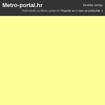
Metro-portal.hr
Desktop verzija
Dobrodošli na Metro-portal.hr!
Prijavite se
ili
nam se pridružite :)