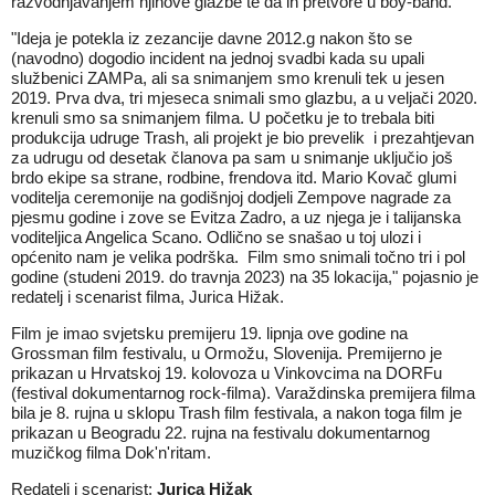
razvodnjavanjem njihove glazbe te da ih pretvore u boy-band.
"Ideja je potekla iz zezancije davne 2012.g nakon što se
(navodno) dogodio incident na jednoj svadbi kada su upali
službenici ZAMPa, ali sa snimanjem smo krenuli tek u jesen
2019. Prva dva, tri mjeseca snimali smo glazbu, a u veljači 2020.
krenuli smo sa snimanjem filma. U početku je to trebala biti
produkcija udruge Trash, ali projekt je bio prevelik i prezahtjevan
za udrugu od desetak članova pa sam u snimanje uključio još
brdo ekipe sa strane, rodbine, frendova itd. Mario Kovač glumi
voditelja ceremonije na godišnjoj dodjeli Zempove nagrade za
pjesmu godine i zove se Evitza Zadro, a uz njega je i talijanska
voditeljica Angelica Scano. Odlično se snašao u toj ulozi i
općenito nam je velika podrška. Film smo snimali točno tri i pol
godine (studeni 2019. do travnja 2023) na 35 lokacija," pojasnio je
redatelj i scenarist filma, Jurica Hižak.
Film je imao svjetsku premijeru 19. lipnja ove godine na
Grossman film festivalu, u Ormožu, Slovenija. Premijerno je
prikazan u Hrvatskoj 19. kolovoza u Vinkovcima na DORFu
(festival dokumentarnog rock-filma). Varaždinska premijera filma
bila je 8. rujna u sklopu Trash film festivala, a nakon toga film je
prikazan u Beogradu 22. rujna na festivalu dokumentarnog
muzičkog filma Dok'n'ritam.
Redatelj i scenarist:
Jurica Hižak