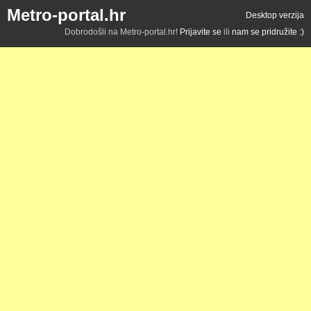
Metro-portal.hr
Desktop verzija
Dobrodošli na Metro-portal.hr!
Prijavite se
ili
nam se pridružite :)