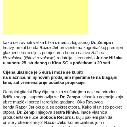
kako će završiti velika bitka između zloglasnog
Dr. Zempa
i
heavy-metal benda
Razor Jet
provjerite na zagrebačkoj premijeri
glazbene komedije s primjesama horora naziva
Riffs of
Revolution
(
Rifovi revolucije
) redatelja i scenarista
Jurice Hižaka,
u subotu 25. studenog u Kinu SC s početkom u 20 sati.
Cijena ulaznice je 5 eura i može se kupiti
na
ulaznice.hr,
njihovim prodajnim mjestima te na blagajni
kina, sat vremena prije početka projekcije.
Genijalni gitarist
Ray
čija muzika slušateljima daje natprirodnu
fizičku snagu, suprotstavlja se
Dr. Zempu,
vlasniku agencije koja
ubire muzički porez i terorizira građane. Oko Rayovog
benda
Razor Jet
okuplja se pokret otpora. Kako bi uništio pokret
otpora,
Dr. Zemp
i njegova sestra
Niniva,
inače vlasnica
producentske kuće
Sloboda Records
, kuju pakleni plan da
unište „rokenrol mojo"
Razor Jeta
komercijalizacijom i