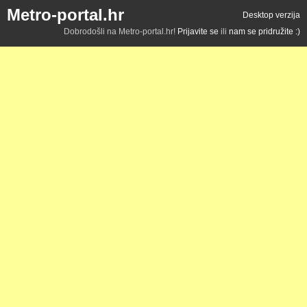
Metro-portal.hr
Desktop verzija
Dobrodošli na Metro-portal.hr!
Prijavite se
ili
nam se pridružite :)