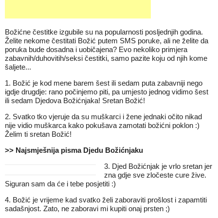
Božićne čestitke izgubile su na popularnosti posljednjih godina.
Želite nekome čestitati Božić putem SMS poruke, ali ne želite da
poruka bude dosadna i uobičajena? Evo nekoliko primjera
zabavnih/duhovitih/seksi čestitki, samo pazite koju od njih kome
šaljete...
1. Božić je kod mene barem šest ili sedam puta zabavniji nego
igdje drugdje: rano počinjemo piti, pa umjesto jednog vidimo šest
ili sedam Djedova Božićnjaka! Sretan Božić!
2. Svatko tko vjeruje da su muškarci i žene jednaki očito nikad
nije vidio muškarca kako pokušava zamotati božićni poklon :)
Želim ti sretan Božić!
>> Najsmješnija pisma Djedu Božićnjaku
3. Djed Božićnjak je vrlo sretan jer
zna gdje sve zločeste cure žive.
Siguran sam da će i tebe posjetiti :)
4. Božić je vrijeme kad svatko želi zaboraviti prošlost i zapamtiti
sadašnjost. Zato, ne zaboravi mi kupiti onaj prsten ;)