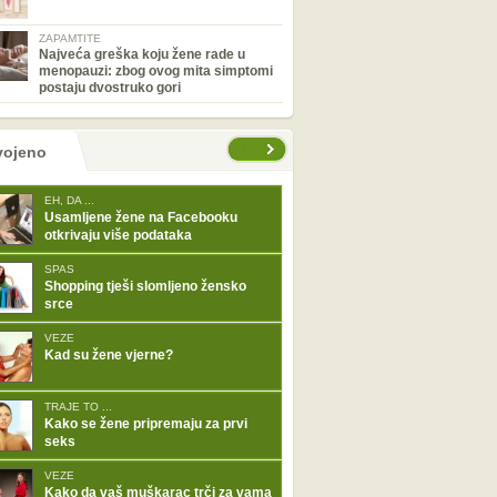
ZAPAMTITE
Najveća greška koju žene rade u
menopauzi: zbog ovog mita simptomi
postaju dvostruko gori
tranice
vojeno
EH, DA ...
Usamljene žene na Facebooku
otkrivaju više podataka
SPAS
Shopping tješi slomljeno žensko
srce
VEZE
Kad su žene vjerne?
TRAJE TO ...
Kako se žene pripremaju za prvi
seks
VEZE
Kako da vaš muškarac trči za vama