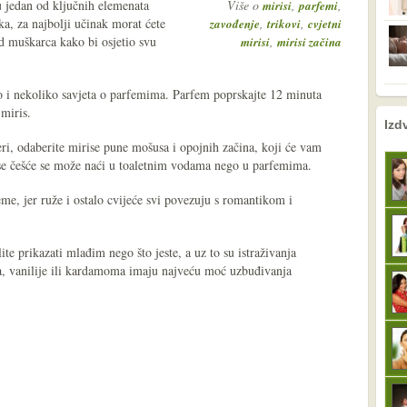
ju jedan od ključnih elemenata
Više o
,
,
mirisi
parfemi
ka, za najbolji učinak morat ćete
,
,
zavođenje
trikovi
cvjetni
od muškarca kako bi osjetio svu
,
mirisi
mirisi začina
 i nekoliko savjeta o parfemima. Parfem poprskajte 12 minuta
e miris.
nema prethodne s
sljedeće
Izd
eri, odaberite mirise pune mošusa i opojnih začina, koji će vam
rise češće se može naći u toaletnim vodama nego u parfemima.
eme, jer ruže i ostalo cvijeće svi povezuju s romantikom i
ite prikazati mlađim nego što jeste, a uz to su istraživanja
ća, vanilije ili kardamoma imaju najveću moć uzbuđivanja