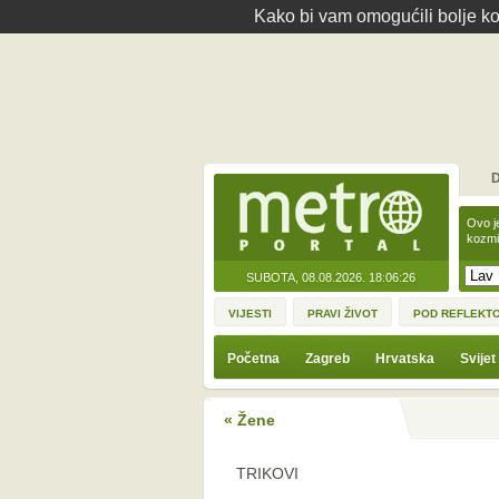
Kako bi vam omogućili bolje kor
D
Ovo j
kozmi
SUBOTA, 08.08.2026.
18:06:26
VIJESTI
PRAVI ŽIVOT
POD REFLEKT
Početna
Zagreb
Hrvatska
Svijet
« Žene
TRIKOVI