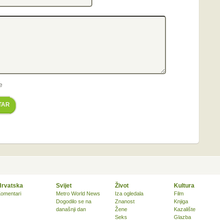
e
TAR
Hrvatska
Svijet
Život
Kultura
omentari
Metro World News
Iza ogledala
Film
Dogodilo se na
Znanost
Knjiga
današnji dan
Žene
Kazalište
Seks
Glazba