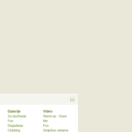
Galerije
Video
Za opuštanje
Stand-up - Open
Fun
Mic
Događanja
Fun
Clubbing
Smiješne reklame