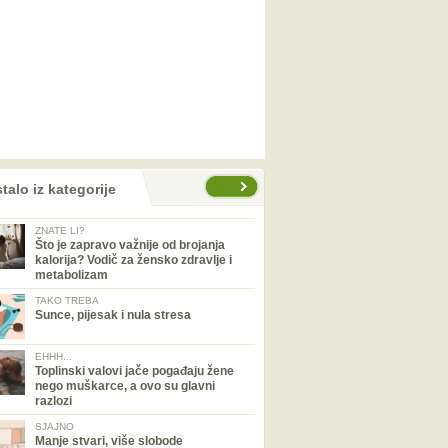
talo iz kategorije
ZNATE LI?
Što je zapravo važnije od brojanja
kalorija? Vodič za žensko zdravlje i
metabolizam
TAKO TREBA
Sunce, pijesak i nula stresa
EHHH...
Toplinski valovi jače pogađaju žene
nego muškarce, a ovo su glavni
razlozi
SJAJNO
Manje stvari, više slobode