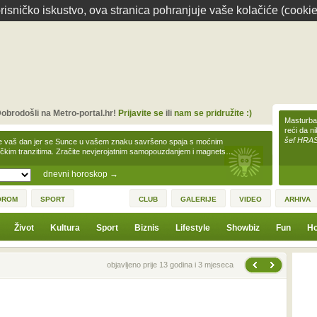
isničko iskustvo, ova stranica pohranjuje vaše kolačiće (cookie
obrodošli na Metro-portal.hr!
Prijavite se
ili
nam se pridružite :)
Masturbac
reći da n
šef HRA
e vaš dan jer se Sunce u vašem znaku savršeno spaja s moćnim
čkim tranzitima. Zračite nevjerojatnim samopouzdanjem i magnets…
dnevni horoskop
→
OROM
SPORT
CLUB
GALERIJE
VIDEO
ARHIVA
Život
Kultura
Sport
Biznis
Lifestyle
Showbiz
Fun
Ho
Sljedeća vijest
Prethodna vijest
objavljeno prije 13 godina i 3 mjeseca