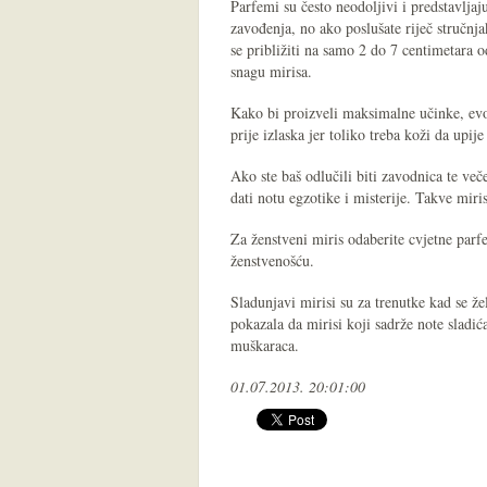
Parfemi su često neodoljivi i predstavlja
zavođenja, no ako poslušate riječ stručnja
se približiti na samo 2 do 7 centimetara 
snagu mirisa.
Kako bi proizveli maksimalne učinke, evo
prije izlaska jer toliko treba koži da upij
Ako ste baš odlučili biti zavodnica te več
dati notu egzotike i misterije. Takve mi
Za ženstveni miris odaberite cvjetne parf
ženstvenošću.
Sladunjavi mirisi su za trenutke kad se žel
pokazala da mirisi koji sadrže note sladi
muškaraca.
01.07.2013. 20:01:00