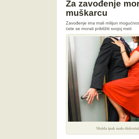
Za zavođenje mora
muškarcu
Zavođenje ima mali milijun mogućnost
ćete se morati približiti svojoj meti
Možda ipak malo diskretni