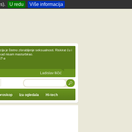
s).
U redu
Više informacija
ija je štetno zlorabljenje seksualnosti. Riskirat ću i
ikad nisam masturbirao.
ST-a
Ladislav Iličić
TRAŽI
roskop
Iza ogledala
Hi-tech