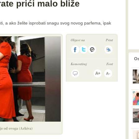
te prići malo bliže
i, a ako želite isprobati snagu svog novog parfema, ipak
Objavi na
Print
prethodno
2
Os
Komentiraj
Font
je od ovoga (Arhiva)