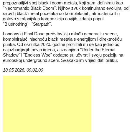
prepoznatljivi spoj black i doom metala, koji sami definiraju kao
"Necromantic Black Doom". Njihov zvuk kontinuirano evoluira: od
sirovih black metal početaka do kompleksnih, atmosferičnih i
gotovo simfonijskih kompozicija novijih izdanja poput
"Bluenothing" i "Starpath".
Londonski Final Dose predstavljaju mlađu generaciju scene,
kombinirajući hladnoću black metala s energijom i direktnošću
punka. Od osnutka 2020. godine profilirali su se kao jedno od
najuzbudljivijih novih imena, a izdanjima "Under the Eternal
Shadow" i "Endless Woe" dodatno su učvrstili svoju poziciju na
europskoj underground sceni. Svakako im vrijedi dati priliku.
18.05.2026. 09:02:00