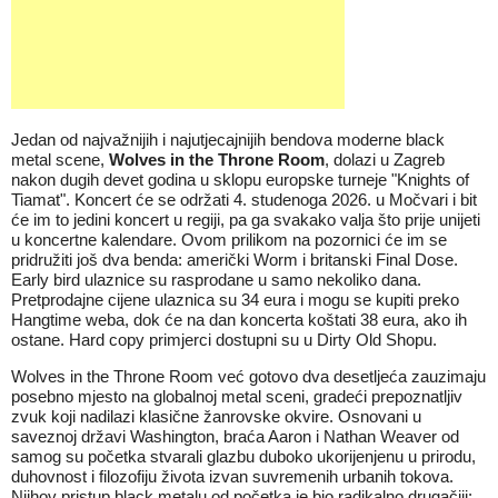
Jedan od najvažnijih i najutjecajnijih bendova moderne black
metal scene,
Wolves in the Throne Room
, dolazi u Zagreb
nakon dugih devet godina u sklopu europske turneje "Knights of
Tiamat". Koncert će se održati 4. studenoga 2026. u Močvari i bit
će im to jedini koncert u regiji, pa ga svakako valja što prije unijeti
u koncertne kalendare. Ovom prilikom na pozornici će im se
pridružiti još dva benda: američki Worm i britanski Final Dose.
Early bird ulaznice su rasprodane u samo nekoliko dana.
Pretprodajne cijene ulaznica su 34 eura i mogu se kupiti preko
Hangtime weba, dok će na dan koncerta koštati 38 eura, ako ih
ostane. Hard copy primjerci dostupni su u Dirty Old Shopu.
Wolves in the Throne Room već gotovo dva desetljeća zauzimaju
posebno mjesto na globalnoj metal sceni, gradeći prepoznatljiv
zvuk koji nadilazi klasične žanrovske okvire. Osnovani u
saveznoj državi Washington, braća Aaron i Nathan Weaver od
samog su početka stvarali glazbu duboko ukorijenjenu u prirodu,
duhovnost i filozofiju života izvan suvremenih urbanih tokova.
Njihov pristup black metalu od početka je bio radikalno drugačiji: