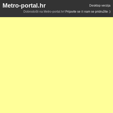
Metro-portal.hr
Desktop verzija
Dobrodošli na Metro-portal.hr!
Prijavite se
ili
nam se pridružite :)