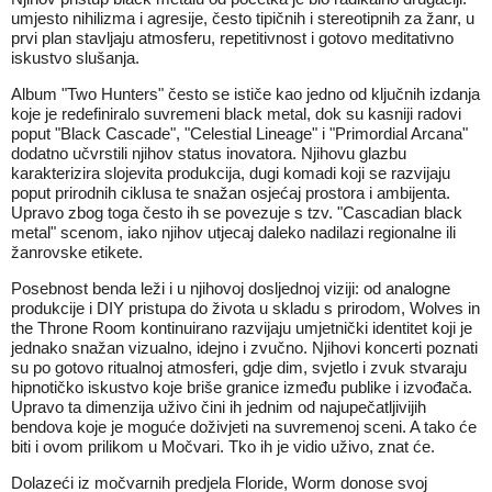
umjesto nihilizma i agresije, često tipičnih i stereotipnih za žanr, u
prvi plan stavljaju atmosferu, repetitivnost i gotovo meditativno
iskustvo slušanja.
Album "Two Hunters" često se ističe kao jedno od ključnih izdanja
koje je redefiniralo suvremeni black metal, dok su kasniji radovi
poput "Black Cascade", "Celestial Lineage" i "Primordial Arcana"
dodatno učvrstili njihov status inovatora. Njihovu glazbu
karakterizira slojevita produkcija, dugi komadi koji se razvijaju
poput prirodnih ciklusa te snažan osjećaj prostora i ambijenta.
Upravo zbog toga često ih se povezuje s tzv. "Cascadian black
metal" scenom, iako njihov utjecaj daleko nadilazi regionalne ili
žanrovske etikete.
Posebnost benda leži i u njihovoj dosljednoj viziji: od analogne
produkcije i DIY pristupa do života u skladu s prirodom, Wolves in
the Throne Room kontinuirano razvijaju umjetnički identitet koji je
jednako snažan vizualno, idejno i zvučno. Njihovi koncerti poznati
su po gotovo ritualnoj atmosferi, gdje dim, svjetlo i zvuk stvaraju
hipnotičko iskustvo koje briše granice između publike i izvođača.
Upravo ta dimenzija uživo čini ih jednim od najupečatljivijih
bendova koje je moguće doživjeti na suvremenoj sceni. A tako će
biti i ovom prilikom u Močvari. Tko ih je vidio uživo, znat će.
Dolazeći iz močvarnih predjela Floride, Worm donose svoj