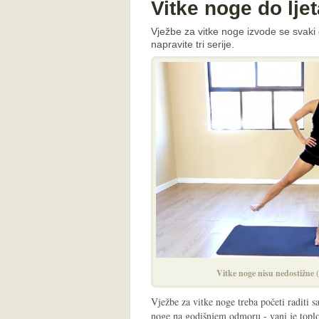
Vitke noge do ljet
Vježbe za vitke noge izvode se svaki 
napravite tri serije.
Vitke noge nisu nedostižne
Vježbe za vitke noge treba početi raditi s
noge na godišnjem odmoru - vani je toplo 