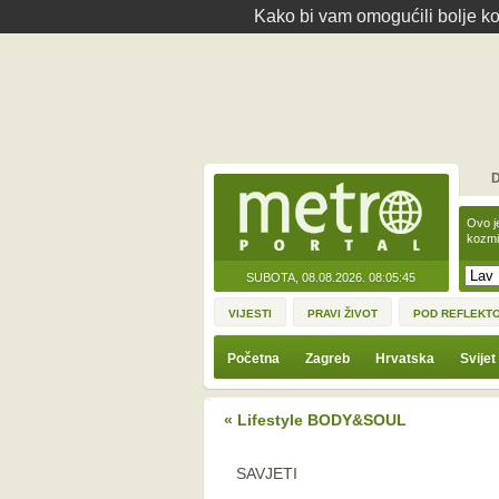
Kako bi vam omogućili bolje kor
D
Ovo j
kozmi
SUBOTA, 08.08.2026.
08:05:45
VIJESTI
PRAVI ŽIVOT
POD REFLEKT
Početna
Zagreb
Hrvatska
Svijet
« Lifestyle BODY&SOUL
SAVJETI