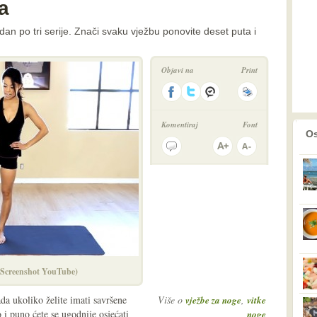
a
dan po tri serije. Znači svaku vježbu ponovite deset puta i
Objavi na
Print
Komentiraj
Font
prethodno
2
Os
 (Screenshot YouTube)
ada ukoliko želite imati savršene
Više o
,
vježbe za noge
vitke
i puno ćete se ugodnije osjećati
noge