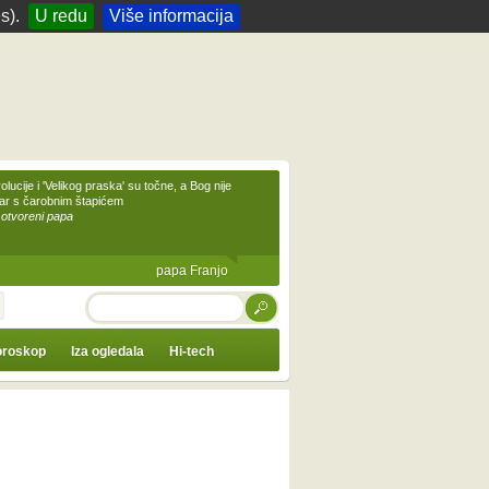
s).
U redu
Više informacija
olucije i 'Velikog praska' su točne, a Bog nije
čar s čarobnim štapićem
 otvoreni papa
papa Franjo
TRAŽI
roskop
Iza ogledala
Hi-tech