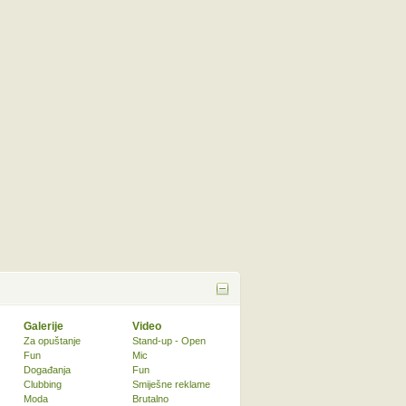
Galerije
Video
Za opuštanje
Stand-up - Open
Fun
Mic
Događanja
Fun
Clubbing
Smiješne reklame
Moda
Brutalno