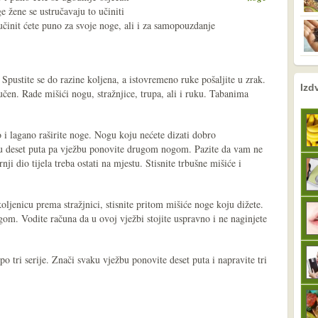
e žene se ustručavaju to učiniti
činit ćete puno za svoje noge, ali i za samopouzdanje
 Spustite se do razine koljena, a istovremeno ruke pošaljite u zrak.
nema prethodne s
sljedeće
Izd
čen. Rade mišići nogu, stražnjice, trupa, ali i ruku. Tabanima
 i lagano raširite noge. Nogu koju nećete dizati dobro
nu deset puta pa vježbu ponovite drugom nogom. Pazite da vam ne
nji dio tijela treba ostati na mjestu. Stisnite trbušne mišiće i
koljenicu prema stražjnici, stisnite pritom mišiće noge koju dižete.
om. Vodite računa da u ovoj vježbi stojite uspravno i ne naginjete
o tri serije. Znači svaku vježbu ponovite deset puta i napravite tri