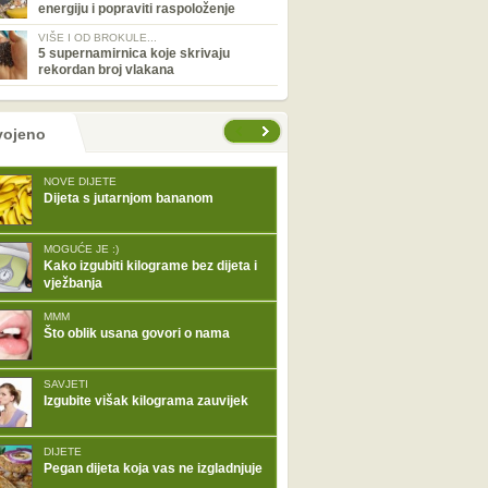
energiju i popraviti raspoloženje
VIŠE I OD BROKULE...
5 supernamirnica koje skrivaju
rekordan broj vlakana
tranice
vojeno
NOVE DIJETE
Dijeta s jutarnjom bananom
MOGUĆE JE :)
Kako izgubiti kilograme bez dijeta i
vježbanja
MMM
Što oblik usana govori o nama
SAVJETI
Izgubite višak kilograma zauvijek
DIJETE
Pegan dijeta koja vas ne izgladnjuje