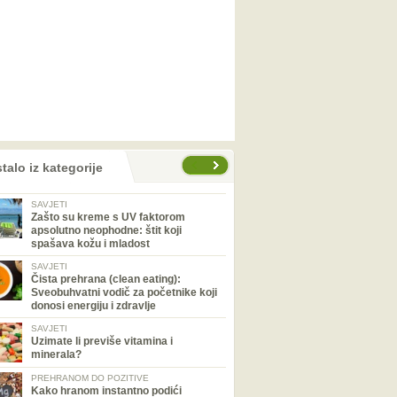
talo iz kategorije
SAVJETI
Zašto su kreme s UV faktorom
apsolutno neophodne: štit koji
spašava kožu i mladost
SAVJETI
Čista prehrana (clean eating):
Sveobuhvatni vodič za početnike koji
donosi energiju i zdravlje
SAVJETI
Uzimate li previše vitamina i
minerala?
PREHRANOM DO POZITIVE
Kako hranom instantno podići