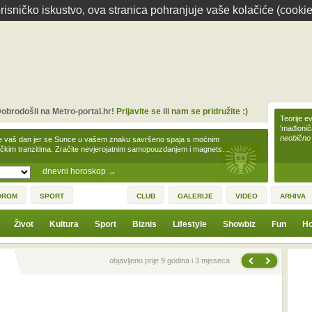
isničko iskustvo, ova stranica pohranjuje vaše kolačiće (cookie
obrodošli na Metro-portal.hr!
Prijavite se
ili
nam se pridružite :)
Teorije ev
'mađioni
neobično
e vaš dan jer se Sunce u vašem znaku savršeno spaja s moćnim
čkim tranzitima. Zračite nevjerojatnim samopouzdanjem i magnets…
dnevni horoskop
→
OROM
SPORT
CLUB
GALERIJE
VIDEO
ARHIVA
Život
Kultura
Sport
Biznis
Lifestyle
Showbiz
Fun
Ho
Sljedeća vijest
Prethodna vijest
objavljeno prije 9 godina i 3 mjeseca