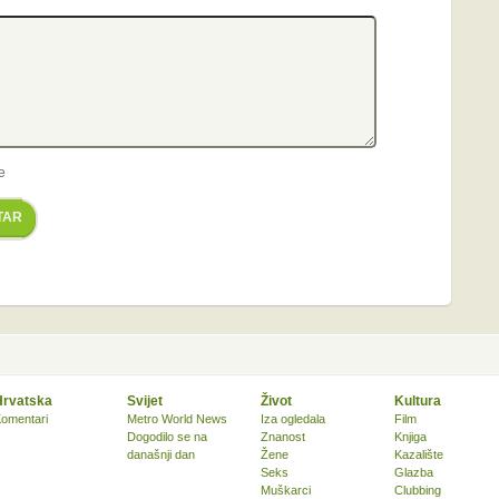
e
TAR
Hrvatska
Svijet
Život
Kultura
omentari
Metro World News
Iza ogledala
Film
Dogodilo se na
Znanost
Knjiga
današnji dan
Žene
Kazalište
Seks
Glazba
Muškarci
Clubbing