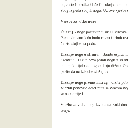
odjenete li kratke hlače ili suknju, a mnog
zbog izgleda svojih nogu. Uz ove vježbe u
Vježbe za vitke noge
Čučanj
- noge postavite u širinu kukova.
Pazite da vam leđa budu ravna i trbuh uvu
čvrsto stojite na podu.
Dizanje noge u stranu
- stanite uspravno
uzemljit. Dižite prvo jednu nogu u stra
ide cijelo tijelo za nogom koju dižete. Gor
pazite da ne izbacite stažnjicu.
Dizanje noge prema natrag
- dižite pot
Vježbu ponovite deset puta sa svakom nog
se na naprijed.
Vježbe za vitke noge izvode se svaki dan p
serije.