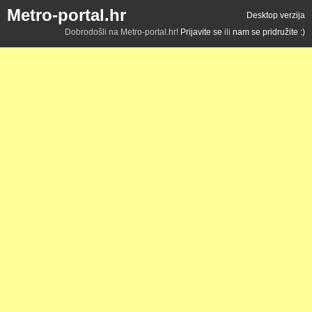
Metro-portal.hr
Desktop verzija
Dobrodošli na Metro-portal.hr!
Prijavite se
ili
nam se pridružite :)