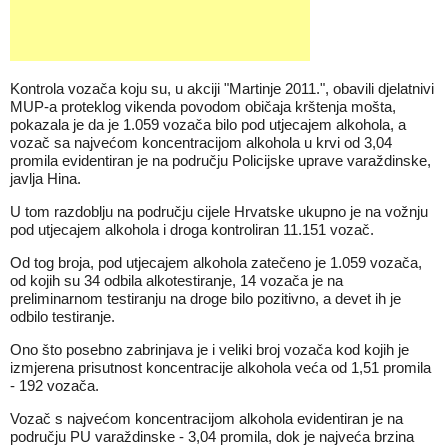
Kontrola vozača koju su, u akciji "Martinje 2011.", obavili djelatnivi
MUP-a proteklog vikenda povodom običaja krštenja mošta,
pokazala je da je 1.059 vozača bilo pod utjecajem alkohola, a
vozač sa najvećom koncentracijom alkohola u krvi od
3,04
promila evidentiran je na području Policijske uprave varaždinske,
javlja Hina.
U tom razdoblju na području cijele Hrvatske ukupno je na vožnju
pod utjecajem alkohola i droga kontroliran 11.151 vozač.
Od tog broja, pod utjecajem alkohola zatečeno je 1.059 vozača,
od kojih su 34 odbila alkotestiranje, 14 vozača je na
preliminarnom testiranju na droge bilo pozitivno, a devet ih je
odbilo testiranje.
Ono što posebno zabrinjava je i veliki broj vozača kod kojih je
izmjerena prisutnost koncentracije alkohola veća od 1,51 promila
- 192 vozača.
Vozač s najvećom koncentracijom alkohola evidentiran je na
području PU varaždinske - 3,04 promila, dok je najveća brzina