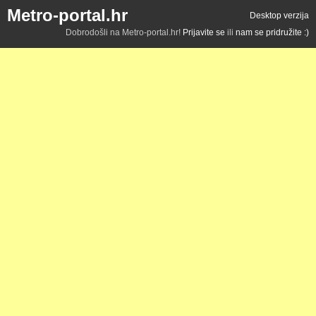
Metro-portal.hr
Desktop verzija
Dobrodošli na Metro-portal.hr!
Prijavite se
ili
nam se pridružite :)