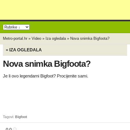
Metro-portal.hr
»
Video
»
Iza ogledala
»
Nova snimka Bigfoota?
« IZA OGLEDALA
Nova snimka Bigfoota?
Je li ovo legendarni Bigfoot? Procijenite sami.
Tagovi:
Bigfoot
0.0