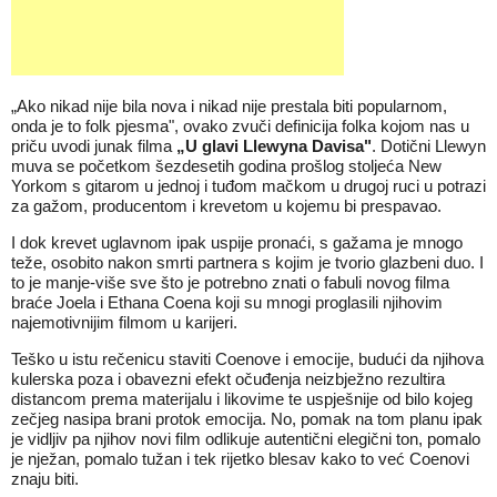
„Ako nikad nije bila nova i nikad nije prestala biti popularnom,
onda je to folk pjesma", ovako zvuči definicija folka kojom nas u
priču uvodi junak filma
„U glavi Llewyna Davisa"
. Dotični Llewyn
muva se početkom šezdesetih godina prošlog stoljeća New
Yorkom s gitarom u jednoj i tuđom mačkom u drugoj ruci u potrazi
za gažom, producentom i krevetom u kojemu bi prespavao.
I dok krevet uglavnom ipak uspije pronaći, s gažama je mnogo
teže, osobito nakon smrti partnera s kojim je tvorio glazbeni duo. I
to je manje-više sve što je potrebno znati o fabuli novog filma
braće Joela i Ethana Coena koji su mnogi proglasili njihovim
najemotivnijim filmom u karijeri.
Teško u istu rečenicu staviti Coenove i emocije, budući da njihova
kulerska poza i obavezni efekt očuđenja neizbježno rezultira
distancom prema materijalu i likovime te uspješnije od bilo kojeg
zečjeg nasipa brani protok emocija. No, pomak na tom planu ipak
je vidljiv pa njihov novi film odlikuje autentični elegični ton, pomalo
je nježan, pomalo tužan i tek rijetko blesav kako to već Coenovi
znaju biti.