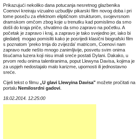
Prikazujući nekoliko dana potucanja nesretnog glazbenika
Coenovi kreiraju vizualno uzbudljiv pikarski film novog doba i pri
tome posežu za efektnom eliptičnom strukturom, svojevrsnom
dramskom omčom zbog koje u trenutku kad pomislimo da smo
došli do kraja priče, shvatimo da smo zapravo na početku. A
početak je zapravo i kraj, a zapravo je tako svejedno jer, iako bi
gledatelj mogao pomisliti kako je posrijedi klasični biografski film
s poznatom 'preko trnja do zvijezda' matricom, Coenovi nam
zapravo nude nešto mnogo zanimljivije, posvetu svim onima
tisućama luzera koji nisu imali sreće postati Dylani. Dakako, u
prvom redu onima talentiranima, poput Llewyna Davisa, kojima je
za uspjeh nedostajalo malo karizme, upornosti ili jednostavno
sreće.
Cijeli tekst o filmu
„U glavi Llewyina Davisa"
možete pročitati na
portalu
Nemilosrdni gadovi
.
18.02.2014. 12:25:00