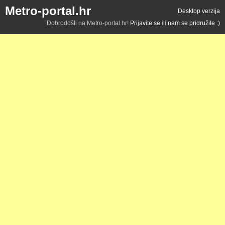
Metro-portal.hr
Desktop verzija
Dobrodošli na Metro-portal.hr!
Prijavite se
ili
nam se pridružite :)