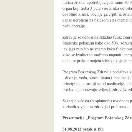
načina života, upotrebljavajući samo 30-
organ koji treba 3 puta više kisika od ost
dovoljno kisika, počinje ga crpiti iz osta
danas iscrpljeni na fizičkom i na mentaln
padu energije.
Zdravlje se odnosi na skladno funkcionira
Statistike pokazuju kako oko 50% zdravlja
javljaju zato što ne znamo kako funkcion
kako se kvalitetno možemo napuniti energ
duha, te prakticiranjem tehnika koje će na
Program Božanskog Zdravlja podučava kako
- disanje, voda, sunce, hrana i meditacij
principima, a sastoji se od meditacije, teh
predavanja o razvoju svijesti, zdravlju, z
Saznajte više na (besplatnom) uvodnom pr
korisnih savjeta za zdravlje i prehranu...
Prezentacija „Program Božanskog Zdr
31.08.2012 petak u 19h