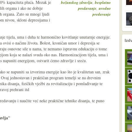
40% kapaciteta pluća. Mozak je
,
božanskog zdravlja
besplatno
alih organa i ako ne dobije
,
predavanje
uvodno
lih organa. Zato su mnogi ljudi
predavanje
om nivou, skloni depresijama i
nje tijela, uma i duha te harmonično kovitlanje unutarnje energije.
nema prethodne s
sljedeće
Izd
 ovisi o načinu života. Bolest, kroničan umor i depresija se
iraju osnovne sile u nama, te nemamo ispravnu edukaciju o tome
ijom koja se nalazi svuda oko nas. Harmonizacijom tijela, uma i
s napuniti energijom, ostvarit ćemo zdravlje i sreću.
 se napuniti sa izvorima energije kao što je kvalitetan san, zrak
a. Ovaj jednostavan i praktičan program temelji se na drevnim
nika disanja, fizičkih vježbi za revitalizaciju i pomlađivanje te
dravoj prehrani itd
edavanju i naučite već neke praktične tehnike disanja, te puno
avlja"