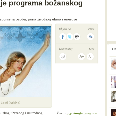
je programa božanskog
 ispunjena osoba, puna životnog elana i energije
Objavi na
Print
prethodno
2
Komentiraj
Font
Os
 disati (Arhiva)
še, zbog ubrzanog i neurednog
Više o
,
zagreb-info
program