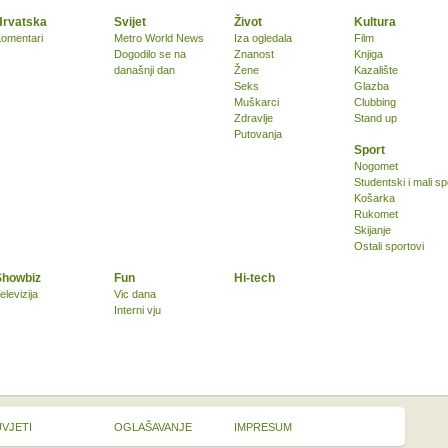
Hrvatska
Svijet
Život
Kultura
omentari
Metro World News
Iza ogledala
Film
Dogodilo se na
Znanost
Knjiga
današnji dan
Žene
Kazalište
Seks
Glazba
Muškarci
Clubbing
Zdravlje
Stand up
Putovanja
Sport
Nogomet
Studentski i mali sp
Košarka
Rukomet
Skijanje
Ostali sportovi
Showbiz
Fun
Hi-tech
elevizija
Vic dana
Interni vju
UVJETI
OGLAŠAVANJE
IMPRESUM