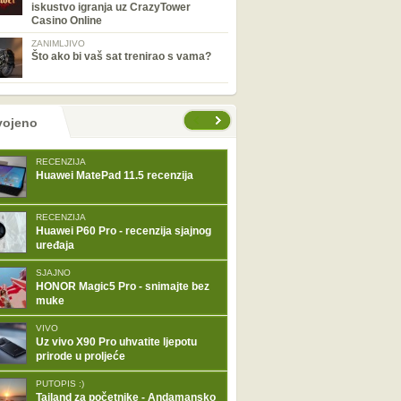
iskustvo igranja uz CrazyTower
Casino Online
ZANIMLJIVO
Što ako bi vaš sat trenirao s vama?
tranice
vojeno
RECENZIJA
Huawei MatePad 11.5 recenzija
RECENZIJA
Huawei P60 Pro - recenzija sjajnog
uređaja
SJAJNO
HONOR Magic5 Pro - snimajte bez
muke
VIVO
Uz vivo X90 Pro uhvatite ljepotu
prirode u proljeće
PUTOPIS :)
Tajland za početnike - Andamansko