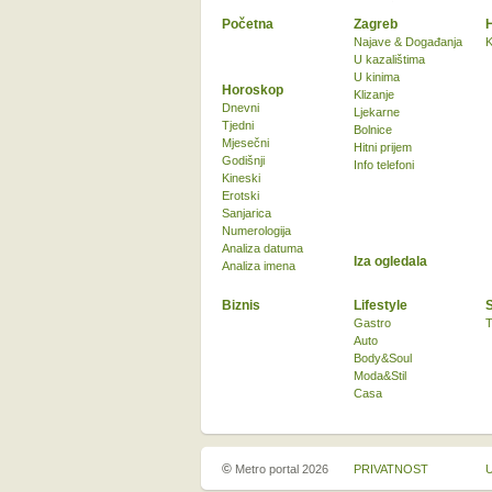
Početna
Zagreb
Najave & Događanja
K
U kazalištima
U kinima
Horoskop
Klizanje
Dnevni
Ljekarne
Tjedni
Bolnice
Mjesečni
Hitni prijem
Godišnji
Info telefoni
Kineski
Erotski
Sanjarica
Numerologija
Analiza datuma
Iza ogledala
Analiza imena
Biznis
Lifestyle
Gastro
T
Auto
Body&Soul
Moda&Stil
Casa
©
Metro portal 2026
PRIVATNOST