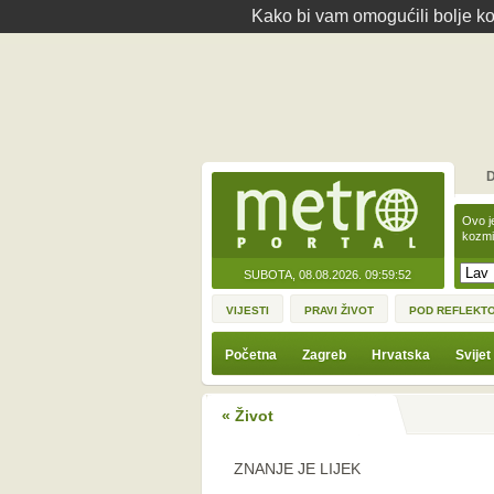
Kako bi vam omogućili bolje kor
D
Ovo j
kozmi
SUBOTA, 08.08.2026.
09:59:52
VIJESTI
PRAVI ŽIVOT
POD REFLEKT
Početna
Zagreb
Hrvatska
Svijet
« Život
ZNANJE JE LIJEK