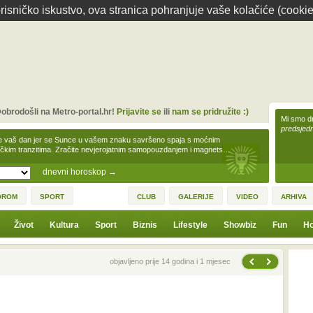
isničko iskustvo, ova stranica pohranjuje vaše kolačiće (cookie
obrodošli na Metro-portal.hr!
Prijavite se
ili
nam se pridružite :)
Mi smo dr
predsjedn
e vaš dan jer se Sunce u vašem znaku savršeno spaja s moćnim
čkim tranzitima. Zračite nevjerojatnim samopouzdanjem i magnets…
dnevni horoskop
→
OROM
SPORT
CLUB
GALERIJE
VIDEO
ARHIVA
Život
Kultura
Sport
Biznis
Lifestyle
Showbiz
Fun
Ho
Sljedeća vijest
Prethodna vijest
objavljeno prije 14 godina i 1 mjesec