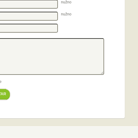
nužno
nužno
e
TAR