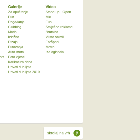
Galerije
Video
Za opuštanje
Stand-up - Open
Fun
Mic
Događanja
Fun
Clubbing
Smiješne reklame
Moda
Brutalno
Izložbe
Vi ste snimili
Dizajn
Foršpani
Putovanja
Metro
Auto-moto
Iza ogledala
ort
Foto vijesti
Karikatura dana
Uhvati duh ljeta
Uhvati duh ljeta 2010
skrolaj na vrh