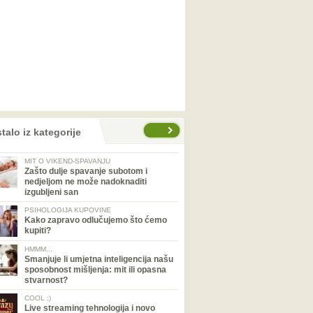
talo iz kategorije
MIT O VIKEND-SPAVANJU
Zašto dulje spavanje subotom i
nedjeljom ne može nadoknaditi
izgubljeni san
PSIHOLOGIJA KUPOVINE
Kako zapravo odlučujemo što ćemo
kupiti?
HMMM...
Smanjuje li umjetna inteligencija našu
sposobnost mišljenja: mit ili opasna
stvarnost?
COOL ;)
Live streaming tehnologija i novo