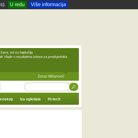
s).
U redu
Više informacija
žava, oni su hajdučija
ik Vlade o rezultatima izbora za predsjednika
Zoran Milanović
TRAŽI
roskop
Iza ogledala
Hi-tech