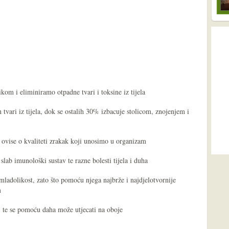
kom i eliminiramo otpadne tvari i toksine iz tijela
tvari iz tijela, dok se ostalih 30% izbacuje stolicom, znojenjem i
o ovise o kvaliteti zrakak koji unosimo u organizam
slab imunološki sustav te razne bolesti tijela i duha
i mladolikost, zato što pomoću njega najbrže i najdjelotvornije
m
a, te se pomoću daha može utjecati na oboje