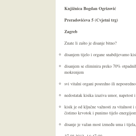
Knjižnica Bogdan Ogrizović
Preradovićeva 5 (Cvjetni trg)
Zagreb
Znate li zašto je disanje bitno?
disanjem tijelo i organe snabdijevamo kisi
disanjem se eliminira preko 70% otpadnih 
mokrenjem
svi vitalni organi posredno ili neposredn
nedostatak kisika izaziva umor, napetost i 
kisik je od ključne važnosti za vitalnost 
čistimo krvotok i punimo tijelo energijo
disanje je važan most između uma i tijel
27.08.2012. 14:47:00