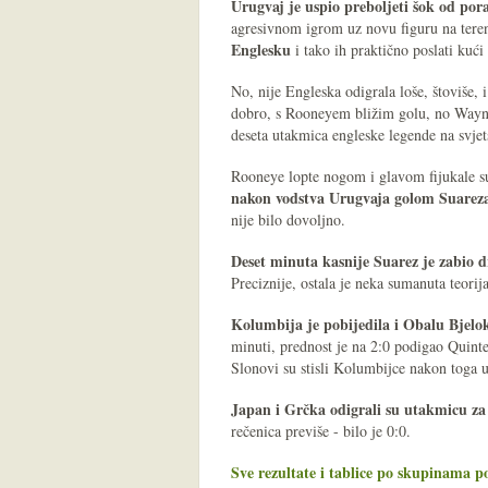
Urugvaj je uspio preboljeti šok od por
agresivnom igrom uz novu figuru na tere
Englesku
i tako ih praktično poslati kuć
No, nije Engleska odigrala loše, štoviše, 
dobro, s Rooneyem bližim golu, no Wayne 
deseta utakmica engleske legende na svjet
Rooneye lopte nogom i glavom fijukale su 
nakon vodstva Urugvaja golom Suareza 
nije bilo dovoljno.
Deset minuta kasnije Suarez je zabio d
Preciznije, ostala je neka sumanuta teori
Kolumbija je pobijedila i Obalu Bjelok
minuti, prednost je na 2:0 podigao Quinte
Slonovi su stisli Kolumbijce nakon toga u 
Japan i Grčka odigrali su utakmicu za
rečenica previše - bilo je 0:0.
Sve rezultate i tablice po skupinama p