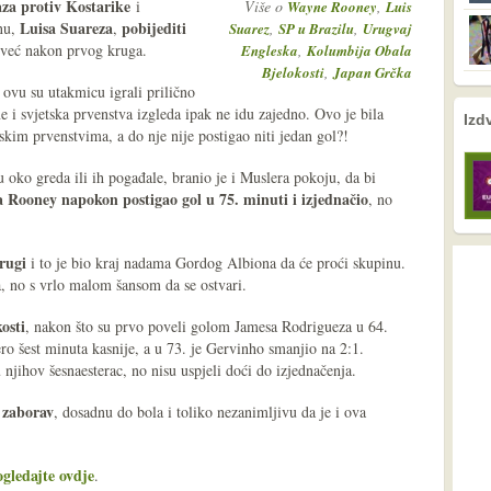
aza protiv Kostarike
i
Više o
,
Wayne Rooney
Luis
Luisa Suareza
pobijediti
nu,
,
,
,
Suarez
SP u Brazilu
Urugvaj
i već nakon prvog kruga.
,
Engleska
Kolumbija Obala
,
Bjelokosti
Japan Grčka
i ovu su utakmicu igrali prilično
i svjetska prvenstva izgleda ipak ne idu zajedno. Ovo je bila
nema prethodne s
nema sljede
Izd
skim prvenstvima, a do nje nije postigao niti jedan gol?!
oko greda ili ih pogađale, branio je i Muslera pokoju, da bi
Rooney napokon postigao gol u 75. minuti i izjednačio
, no
rugi
i to je bio kraj nadama Gordog Albiona da će proći skupinu.
ja, no s vrlo malom šansom da se ostvari.
osti
, nakon što su prvo poveli golom Jamesa Rodrigueza u 64.
ro šest minuta kasnije, a u 73. je Gervinho smanjio na 2:1.
njihov šesnaesterac, no nisu uspjeli doći do izjednačenja.
 zaborav
, dosadnu do bola i toliko nezanimljivu da je i ova
ogledajte ovdje
.