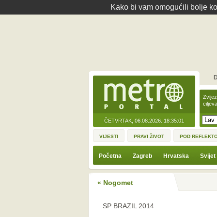
Kako bi vam omogućili bolje kor
D
Zvije
ciljev
ČETVRTAK, 06.08.2026.
18:35:01
VIJESTI
PRAVI ŽIVOT
POD REFLEKT
Početna
Zagreb
Hrvatska
Svijet
« Nogomet
SP BRAZIL 2014