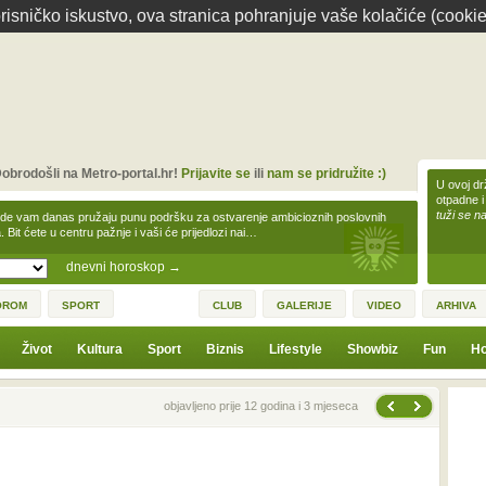
isničko iskustvo, ova stranica pohranjuje vaše kolačiće (cookie
obrodošli na Metro-portal.hr!
Prijavite se
ili
nam se pridružite :)
U ovoj dr
otpadne i
tuži se na
zde vam danas pružaju punu podršku za ostvarenje ambicioznih poslovnih
a. Bit ćete u centru pažnje i vaši će prijedlozi nai…
dnevni horoskop
→
OROM
SPORT
CLUB
GALERIJE
VIDEO
ARHIVA
Život
Kultura
Sport
Biznis
Lifestyle
Showbiz
Fun
Ho
Sljedeća vijest
Prethodna vijest
objavljeno prije 12 godina i 3 mjeseca