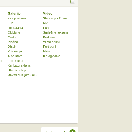
Galerije
Video
Za opuštanje
Stand-up - Open
Fun
Mic
Događanja
Fun
Clubbing
Smiješne reklame
Moda
Brutalno
Izložbe
Vi ste snimili
Dizajn
Foršpani
Putovanja
Metro
Auto-moto
Iza ogledala
ort
Foto vijesti
Karikatura dana
Uhvati duh ljeta
Uhvati duh ljeta 2010