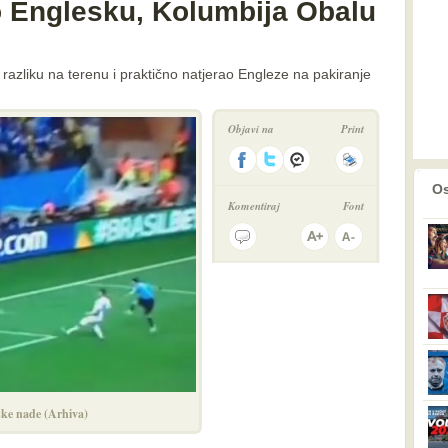
o Englesku, Kolumbija Obalu
 razliku na terenu i praktično natjerao Engleze na pakiranje
Objavi na
Print
prethodno
2
Os
Komentiraj
Font
ske nade (Arhiva)