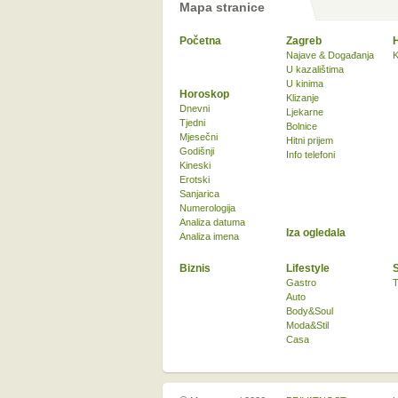
Mapa stranice
Početna
Zagreb
Najave & Događanja
K
U kazalištima
U kinima
Horoskop
Klizanje
Dnevni
Ljekarne
Tjedni
Bolnice
Mjesečni
Hitni prijem
Godišnji
Info telefoni
Kineski
Erotski
Sanjarica
Numerologija
Analiza datuma
Iza ogledala
Analiza imena
Biznis
Lifestyle
Gastro
T
Auto
Body&Soul
Moda&Stil
Casa