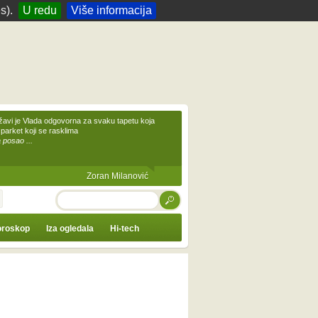
s).
U redu
Više informacija
žavi je Vlada odgovorna za svaku tapetu koja
 parket koji se rasklima
 posao ...
Zoran Milanović
TRAŽI
roskop
Iza ogledala
Hi-tech