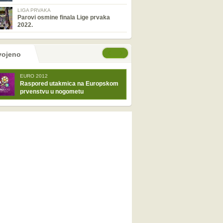
LIGA PRVAKA
Parovi osmine finala Lige prvaka
2022.
tranice
će stranice
vojeno
EURO 2012
Raspored utakmica na Europskom
prvenstvu u nogometu