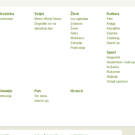
Hrvatska
Svijet
Život
Kultura
omentari
Metro World News
Iza ogledala
Film
Dogodilo se na
Znanost
Knjiga
današnji dan
Žene
Kazalište
Seks
Glazba
Muškarci
Clubbing
Zdravlje
Stand up
Putovanja
Sport
Nogomet
Studentski i mali sp
Košarka
Rukomet
Skijanje
Ostali sportovi
Showbiz
Fun
Hi-tech
elevizija
Vic dana
Interni vju