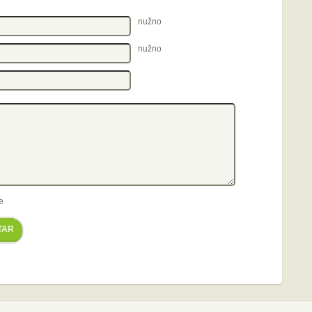
nužno
nužno
e
TAR