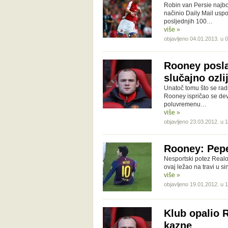
Robin van Persie najbo
načinio Daily Mail usp
posljednjih 100…
više »
objavljeno 04.01.2013. u 
Rooney posla
slučajno ozli
Unatoč tomu što se ra
Rooney ispričao se de
poluvremenu…
više »
objavljeno 23.03.2012. u 
Rooney: Pepe
Nesportski potez Realo
ovaj ležao na travi u s
više »
objavljeno 19.01.2012. u 
Klub opalio 
kazne