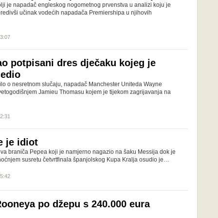
lji je napadač engleskog nogometnog prvenstva u analizi koju je
oredivši učinak vodećih napadača Premiershipa u njihovih
03:07
o potpisani dres dječaku kojeg je
jedio
dilo o nesretnom slučaju, napadač Manchester Uniteda Wayne
vetogodišnjem Jamieu Thomasu kojem je tijekom zagrijavanja na
12:31
 je idiot
va braniča Pepea koji je namjerno nagazio na šaku Messija dok je
inoćnjem susretu četvrtfinala španjolskog Kupa Kralja osudio je…
15:42
Rooneya po džepu s 240.000 eura