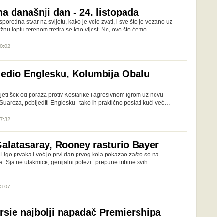
a današnji dan - 24. listopada
poredna stvar na svijetu, kako je vole zvati, i sve što je vezano uz
ožnu loptu terenom tretira se kao vijest. No, ovo što ćemo…
00:02
jedio Englesku, Kolumbija Obalu
jeti šok od poraza protiv Kostarike i agresivnom igrom uz novu
 Suareza, pobijediti Englesku i tako ih praktično poslati kući već…
07:32
Galatasaray, Rooney rasturio Bayer
Lige prvaka i već je prvi dan prvog kola pokazao zašto se na
a. Sjajne utakmice, genijalni potezi i prepune tribine svih
23:07
rsie najbolji napadač Premiershipa