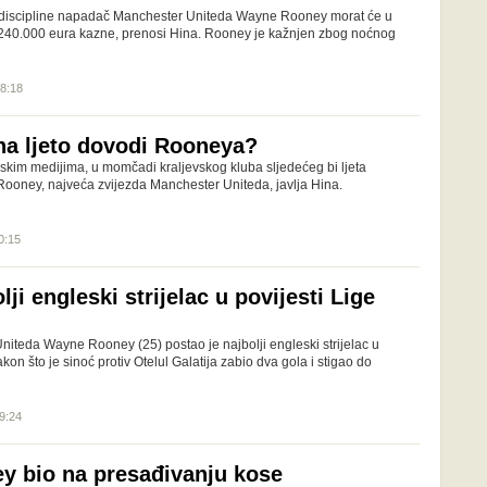
discipline napadač Manchester Uniteda Wayne Rooney morat će u
i 240.000 eura kazne, prenosi Hina. Rooney je kažnjen zbog noćnog
08:18
na ljeto dovodi Rooneya?
lskim medijima, u momčadi kraljevskog kluba sljedećeg bi ljeta
Rooney, najveća zvijezda Manchester Uniteda, javlja Hina.
0:15
ji engleski strijelac u povijesti Lige
teda Wayne Rooney (25) postao je najbolji engleski strijelac u
kon što je sinoć protiv Otelul Galatija zabio dva gola i stigao do
19:24
 bio na presađivanju kose