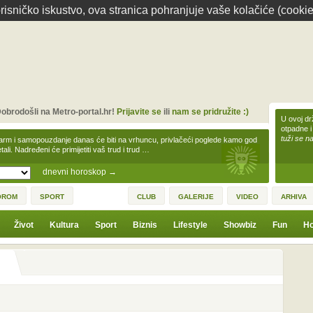
isničko iskustvo, ova stranica pohranjuje vaše kolačiće (cookie
obrodošli na Metro-portal.hr!
Prijavite se
ili
nam se pridružite :)
U ovoj dr
otpadne i
tuži se na
arm i samopouzdanje danas će biti na vrhuncu, privlačeći poglede kamo god
tali. Nadređeni će primijetiti vaš trud i trud …
dnevni horoskop
→
OROM
SPORT
CLUB
GALERIJE
VIDEO
ARHIVA
Život
Kultura
Sport
Biznis
Lifestyle
Showbiz
Fun
Ho