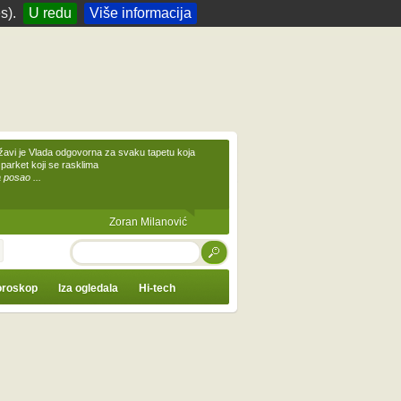
s).
U redu
Više informacija
žavi je Vlada odgovorna za svaku tapetu koja
 parket koji se rasklima
 posao ...
Zoran Milanović
TRAŽI
roskop
Iza ogledala
Hi-tech