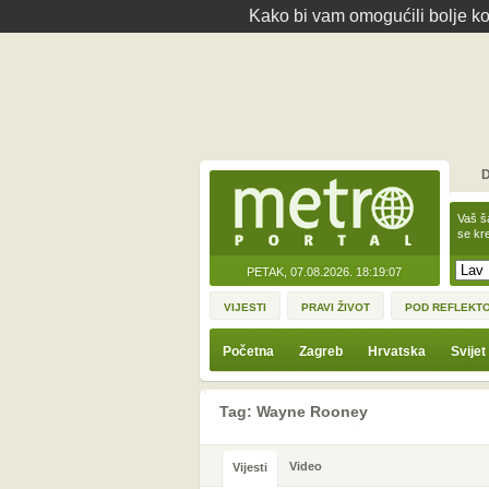
Kako bi vam omogućili bolje kor
D
Vaš š
se kre
PETAK, 07.08.2026.
18:19:07
VIJESTI
PRAVI ŽIVOT
POD REFLEKT
Početna
Zagreb
Hrvatska
Svijet
Tag: Wayne Rooney
Video
Vijesti