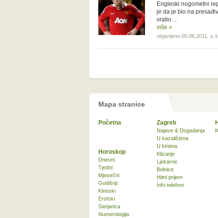
Engleski nogometni re
je da je bio na presađiv
vratio…
više »
objavljeno 05.06.2011. u 
Mapa stranice
Početna
Zagreb
Najave & Događanja
K
U kazalištima
U kinima
Horoskop
Klizanje
Dnevni
Ljekarne
Tjedni
Bolnice
Mjesečni
Hitni prijem
Godišnji
Info telefoni
Kineski
Erotski
Sanjarica
Numerologija