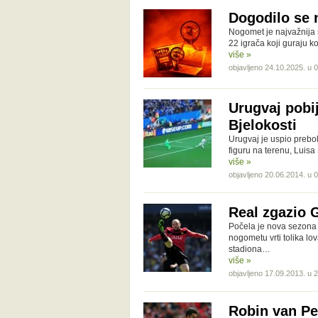
Dogodilo se n
Nogomet je najvažnija s
22 igrača koji guraju k
više »
objavljeno 24.10.2025. u 
Urugvaj pobi
Bjelokosti
Urugvaj je uspio prebol
figuru na terenu, Luisa
više »
objavljeno 20.06.2014. u 
Real zgazio 
Počela je nova sezona 
nogometu vrti tolika lov
stadiona…
više »
objavljeno 17.09.2013. u 
Robin van Pe