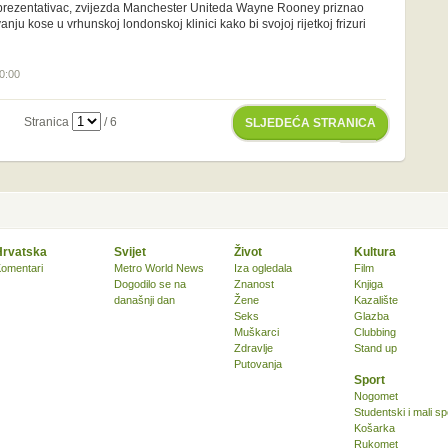
prezentativac, zvijezda Manchester Uniteda Wayne Rooney priznao
anju kose u vrhunskoj londonskoj klinici kako bi svojoj rijetkoj frizuri
10:00
Stranica
/ 6
SLJEDEĆA STRANICA
Hrvatska
Svijet
Život
Kultura
omentari
Metro World News
Iza ogledala
Film
Dogodilo se na
Znanost
Knjiga
današnji dan
Žene
Kazalište
Seks
Glazba
Muškarci
Clubbing
Zdravlje
Stand up
Putovanja
Sport
Nogomet
Studentski i mali sp
Košarka
Rukomet