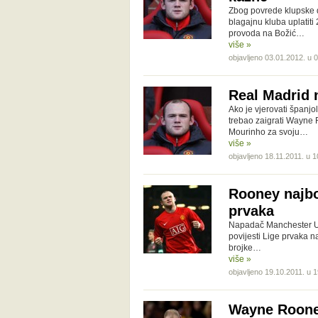
Zbog povrede klupske 
blagajnu kluba uplatit
provoda na Božić…
više »
objavljeno 03.01.2012. u 
Real Madrid 
Ako je vjerovati španjo
trebao zaigrati Wayne 
Mourinho za svoju…
više »
objavljeno 18.11.2011. u 1
Rooney najbol
prvaka
Napadač Manchester Uni
povijesti Lige prvaka na
brojke…
više »
objavljeno 19.10.2011. u 
Wayne Rooney