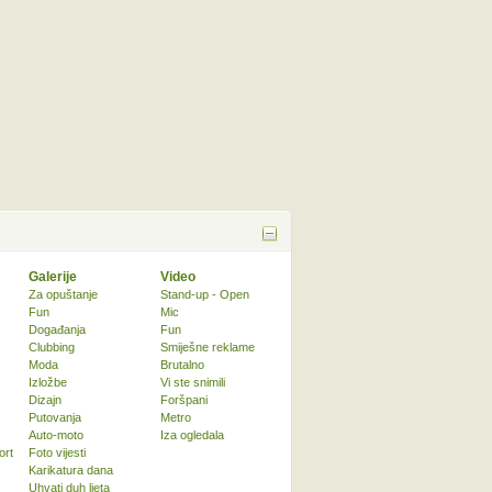
Galerije
Video
Za opuštanje
Stand-up - Open
Fun
Mic
Događanja
Fun
Clubbing
Smiješne reklame
Moda
Brutalno
Izložbe
Vi ste snimili
Dizajn
Foršpani
Putovanja
Metro
Auto-moto
Iza ogledala
ort
Foto vijesti
Karikatura dana
Uhvati duh ljeta