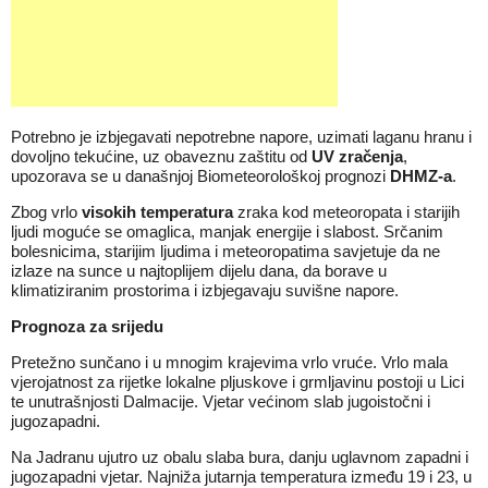
Potrebno je izbjegavati nepotrebne napore, uzimati laganu hranu i
dovoljno tekućine, uz obaveznu zaštitu od
UV zračenja
,
upozorava se u današnjoj Biometeorološkoj prognozi
DHMZ-a
.
Zbog vrlo
visokih temperatura
zraka kod meteoropata i starijih
ljudi moguće se omaglica, manjak energije i slabost. Srčanim
bolesnicima, starijim ljudima i meteoropatima savjetuje da ne
izlaze na sunce u najtoplijem dijelu dana, da borave u
klimatiziranim prostorima i izbjegavaju suvišne napore.
Prognoza za srijedu
Pretežno sunčano i u mnogim krajevima vrlo vruće. Vrlo mala
vjerojatnost za rijetke lokalne pljuskove i grmljavinu postoji u Lici
te unutrašnjosti Dalmacije. Vjetar većinom slab jugoistočni i
jugozapadni.
Na Jadranu ujutro uz obalu slaba bura, danju uglavnom zapadni i
jugozapadni vjetar. Najniža jutarnja temperatura između 19 i 23, u