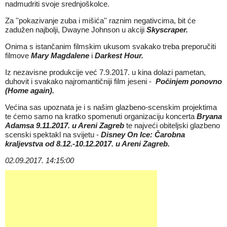
nadmudriti svoje srednjoškolce.
Za ''pokazivanje zuba i mišića'' raznim negativcima, bit će
zadužen najbolji, Dwayne Johnson u akciji
Skyscraper.
Onima s istančanim filmskim ukusom svakako treba preporučiti
filmove
Mary Magdalene
i
Darkest Hour.
Iz nezavisne produkcije već 7.9.2017. u kina dolazi pametan,
duhovit i svakako najromantičniji film jeseni -
Počinjem ponovno
(Home again).
Većina sas upoznata je i s našim glazbeno-scenskim projektima
te ćemo samo na kratko spomenuti organizaciju koncerta
Bryana
Adamsa 9.11.2017. u Areni Zagreb
te najveći obiteljski glazbeno
scenski spektakl na svijetu -
Disney On Ice: Čarobna
kraljevstva od 8.12.-10.12.2017. u Areni Zagreb.
02.09.2017. 14:15:00