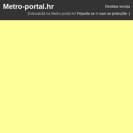
Metro-portal.hr
Desktop verzija
Dobrodošli na Metro-portal.hr!
Prijavite se
ili
nam se pridružite :)