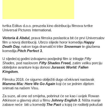
tvrtka Editus d.o.o. preuzela kino distribuciju filmova tvrtke
Universal Pictures International.
Victoria & Abdul,
prava filmska poslastica bit će prvi Universalov
film u novoj distribuciji. Ubrzo slijede horor komedija
Happy
Death Day,
nakon toga dramatični triler
Snowman
te glazbena
komedija
Pitch Perfect 3.
U sljedećoj godini izdvajamo posljednji film iz trilogije
Fifty
Shades,
pod naslovom
Fifty Shades Freed,
zatim veliku porciju
obiteljske avanture koju donosi
Jurassic World: Fallen
Kingdom.
Filmsku 2018. će sigurno obilježiti dugo očekivani nastavak
Mamma Mia: Here We Go Again
koji će se jednim dijelom
snimati na našem Visu.
Za suze, ali one od smijeha, pobrinut će se kao i uvijek Rowan
Atkinson u glavnoj ulozi u filmu
Johnny English 3.
Ništa manje
zabave neće biti u komediji
The Pact
u kojoj će roditelji pokušati