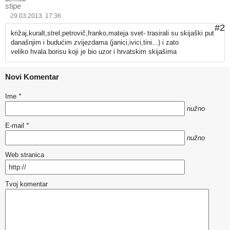
stipe
29.03.2013. 17:36
#2
križaj,kuralt,strel,petrovič,franko,mateja svet- trasirali su skijaški put
današnjim i budućim zvijezdama (janici,ivici,tini...) i zato
veliko hvala borisu koji je bio uzor i hrvatskim skijašima
Novi Komentar
Ime
*
nužno
E-mail
*
nužno
Web stranica
Tvoj komentar