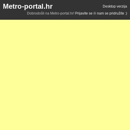
Metro-portal.hr
Desktop verzija
Dobrodošli na Metro-portal.hr!
Prijavite se
ili
nam se pridružite :)