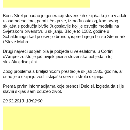
Boris Strel pripadao je generaciji slovenskih skijaša koji su vladali
u osamdesetima, pamtit će ga se, između ostalog, kao prvog
skijaša s područja bivše Jugoslavije koji je osvojio medalju na
Svjetskom prvenstvu u skijanju. Bilo je to 1982. godine u
Schaldmingu kad je osvojio broncu, ispred njega bili su Stenmark
i Steve Mahre.
Drugi najveći uspjeh bila je pobjeda u veleslalomu u Cortini
d'Ampezzo što je još uvijek jedina slovenska pobjeda u toj
skijaškoj disciplini.
Zbog problema s kralježnicom prestao je skijati 1985. godine, ali
osao je u skijanju voditi skijaški servis i školu skijanja.
Prema prvim informacijama koje prenosi Delo.si, izgleda da si je
slavni skijaš sam oduzeo život.
29.03.2013. 10:02:00