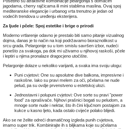
Posebno su atraktivne kombinacije pelargonija s domaćim
jagodama, cherry rajčicama ili mini stablima maslina. Ovaj spoj
mediteranske elegancije i urbanog vrta trenutno je jedan od
vodećih trendova u uređenju eksterijera.
Za ljude i pčele: Spoj estetike i brige o prirodi
Moderno vrtlarenje odavno je prestalo biti samo pitanje vizualnog
dojma, danas je to način na koji podržavamo bioraznolikost u
srcu grada. Pelargonije su u tom smislu savršen izbor, nudeći
ponešto za svakoga, pa dok mi uživamo u njihovoj raskoši, pčele
i leptiri u njima pronalaze dragocjeno utočište.
Pelargonije dolaze u nekoliko varijanti, a svaka ima svoju ulogu:
Puni cvjetovi: One su apsolutne dive balkona, impresivne i
raskošne. Iako su pravi melem za oči, pčelama ne nude
pelud, pa su ovdje prvenstveno u estetskoj ulozi.
Jednostavni i polupuni cvjetovi: Ove sorte su pravi "power
food" za oprašivače. Njihovi prašnici bogati su peludom, a
mnoge sorte nude i nektar, što ih čini ključnom postajom za
kukce u kasno ljeto, kada ostalo cvijeće polako blijedi.
Ako se ne želite odreći dramatičnog izgleda punih cvjetova,
imamo super trik. Kombinirajte ih s biljkama koje su pčelama