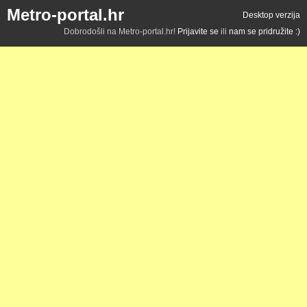
Metro-portal.hr
Desktop verzija
Dobrodošli na Metro-portal.hr!
Prijavite se
ili
nam se pridružite :)