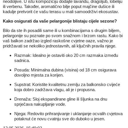
neodoljive. U istu kompoziciju dodajte lavandu, dragoljub, lobeliju
ili verbenu. Također, aromatično bilje poput majčine dušice ili
kadulje pretvorit će vašu terasu u mali samoodrživi ekosustav.
Kako osigurati da vaše pelargonije blistaju cijele sezone?
Bilo da ste ih posadili same ili u kombinacijama s drugim biljem,
pelargonije su poznate po svom snažnom i brzom rastu. Kako bi
vaš balkon zadržao izgled raskošne cvjetne oaze, važno je
pridržavati se nekoliko jednostavnih, ali ključnih pravila njege.
Razmak: Idealno je ostaviti oko 20 cm razmaka između
sadnica.
Posuda: Minimalna dubina (visina) od 18 cm osigurava
dovoljno mjesta za korijen.
Supstrat: Koristite kvalitetnu zemlju za balkonsko cvijeće
koja dobro zadržava vlagu, ali je i propusna.
Drenaža: Sloj ekspandirane gline ili šljunka na dnu
sprječava nakupljanje vode.
Njega: Redovito prihranjivanje i uklanjanje ocvalih cvjetova
potaknut će novu cvatnju sve do duboko u jesen.