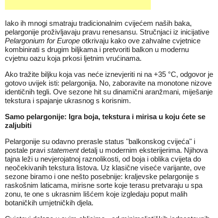
Iako ih mnogi smatraju tradicionalnim cvijećem naših baka,
pelargonije proživljavaju pravu renesansu. Stručnjaci iz inicijative
Pelargonium for Europe
otkrivaju kako ove zahvalne cvjetnice
kombinirati s drugim biljkama i pretvoriti balkon u modernu
cvjetnu oazu koja prkosi ljetnim vrućinama.
Ako tražite biljku koja vas neće iznevjeriti ni na +35 °C, odgovor je
gotovo uvijek isti: pelargonija. No, zaboravite na monotone nizove
identičnih tegli. Ove sezone hit su dinamični aranžmani, miješanje
tekstura i spajanje ukrasnog s korisnim.
Samo pelargonije: Igra boja, tekstura i mirisa u koju ćete se
zaljubiti
Pelargonije su odavno prerasle status "balkonskog cvijeća" i
postale pravi
statement
detalj u modernim eksterijerima. Njihova
tajna leži u nevjerojatnoj raznolikosti, od boja i oblika cvijeta do
neočekivanih tekstura listova. Uz klasične viseće varijante, ove
sezone biramo i one nešto posebnije: kraljevske pelargonije s
raskošnim laticama, mirisne sorte koje terasu pretvaraju u spa
zonu, te one s ukrasnim lišćem koje izgledaju poput malih
botaničkih umjetničkih djela.