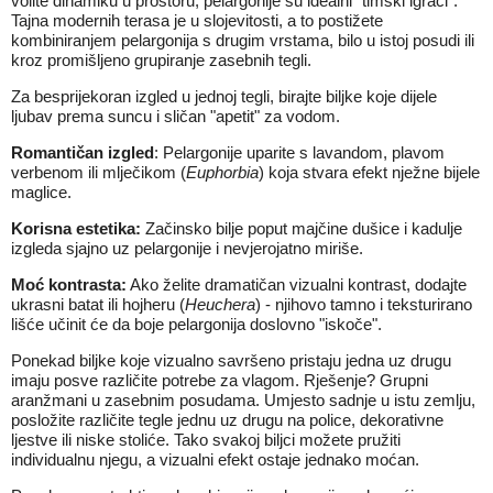
volite dinamiku u prostoru, pelargonije su idealni "timski igrači".
Tajna modernih terasa je u slojevitosti, a to postižete
kombiniranjem pelargonija s drugim vrstama, bilo u istoj posudi ili
kroz promišljeno grupiranje zasebnih tegli.
Za besprijekoran izgled u jednoj tegli, birajte biljke koje dijele
ljubav prema suncu i sličan "apetit" za vodom.
Romantičan izgled
: Pelargonije uparite s lavandom, plavom
verbenom ili mlječikom (
Euphorbia
) koja stvara efekt nježne bijele
maglice.
Korisna estetika:
Začinsko bilje poput majčine dušice i kadulje
izgleda sjajno uz pelargonije i nevjerojatno miriše.
Moć kontrasta:
Ako želite dramatičan vizualni kontrast, dodajte
ukrasni batat ili hojheru (
Heuchera
) - njihovo tamno i teksturirano
lišće učinit će da boje pelargonija doslovno "iskoče".
Ponekad biljke koje vizualno savršeno pristaju jedna uz drugu
imaju posve različite potrebe za vlagom. Rješenje? Grupni
aranžmani u zasebnim posudama. Umjesto sadnje u istu zemlju,
posložite različite tegle jednu uz drugu na police, dekorativne
ljestve ili niske stoliće. Tako svakoj biljci možete pružiti
individualnu njegu, a vizualni efekt ostaje jednako moćan.