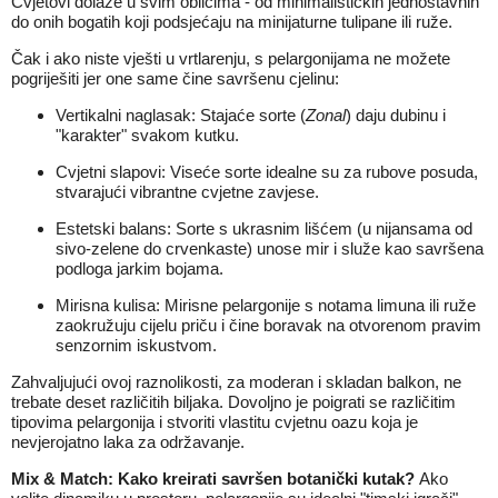
Cvjetovi dolaze u svim oblicima - od minimalističkih jednostavnih
do onih bogatih koji podsjećaju na minijaturne tulipane ili ruže.
Čak i ako niste vješti u vrtlarenju, s pelargonijama ne možete
pogriješiti jer one same čine savršenu cjelinu:
Vertikalni naglasak: Stajaće sorte (
Zonal
) daju dubinu i
"karakter" svakom kutku.
Cvjetni slapovi: Viseće sorte idealne su za rubove posuda,
stvarajući vibrantne cvjetne zavjese.
Estetski balans: Sorte s ukrasnim lišćem (u nijansama od
sivo-zelene do crvenkaste) unose mir i služe kao savršena
podloga jarkim bojama.
Mirisna kulisa: Mirisne pelargonije s notama limuna ili ruže
zaokružuju cijelu priču i čine boravak na otvorenom pravim
senzornim iskustvom.
Zahvaljujući ovoj raznolikosti, za moderan i skladan balkon, ne
trebate deset različitih biljaka. Dovoljno je poigrati se različitim
tipovima pelargonija i stvoriti vlastitu cvjetnu oazu koja je
nevjerojatno laka za održavanje.
Mix & Match: Kako kreirati savršen botanički kutak?
Ako