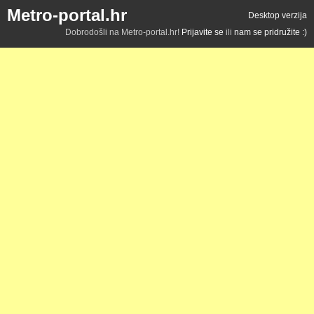
Metro-portal.hr
Desktop verzija
Dobrodošli na Metro-portal.hr!
Prijavite se
ili
nam se pridružite :)