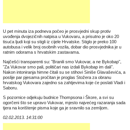
U pet minuta iza podneva počeo je prosvjedni skup protiv
uvođenja dvojezičnih natpisa u Vukovaru, a prisutno je oko 20
tisuća ljudi koji su stigli iz cijele Hrvatske. Stiglo je preko 100
autobusa i velik broj osobnih vozila, dobar dio prosvjednika je u
ratnim odorama s hrvatskim zastavama.
Najčešći transparenti su: "Branili smo Vukovar, a ne Bykobap",
"Za Vukovar smo pali, političari nas izdali Bykobap im dali".
Nakon intoniranja himne čitali su se stihovi Siniše Glavaševića, a
poslije par pjesama pročitan je proglas Stožera za obranu
hrvatskog Vukovara zajedno sa zahtjevima koje će poslati Vladi i
Saboru.
S pozornice odjekuju budnice Thompsona i Škore, a svi su
ogorčeni što se upravo Vukovar, mjesto najvećeg razaranja sada
tjera na korištenje pisma koje ga je sravnilo sa zemljom.
02.02.2013. 14:31:00