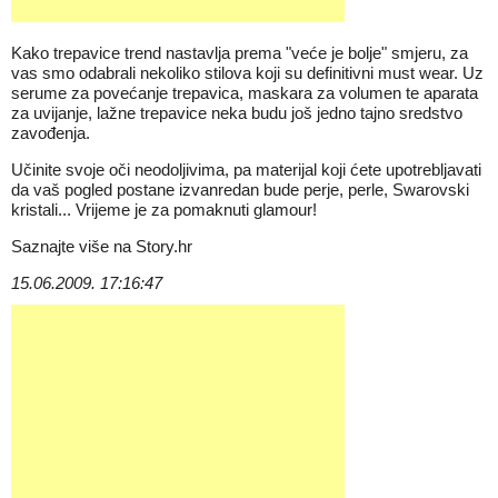
Kako trepavice trend nastavlja prema "veće je bolje" smjeru, za
vas smo odabrali nekoliko stilova koji su definitivni must wear. Uz
serume za povećanje trepavica, maskara za volumen te aparata
za uvijanje, lažne trepavice neka budu još jedno tajno sredstvo
zavođenja.
Učinite svoje oči neodoljivima, pa materijal koji ćete upotrebljavati
da vaš pogled postane izvanredan bude perje, perle, Swarovski
kristali... Vrijeme je za pomaknuti glamour!
Saznajte više na
Story.hr
15.06.2009. 17:16:47