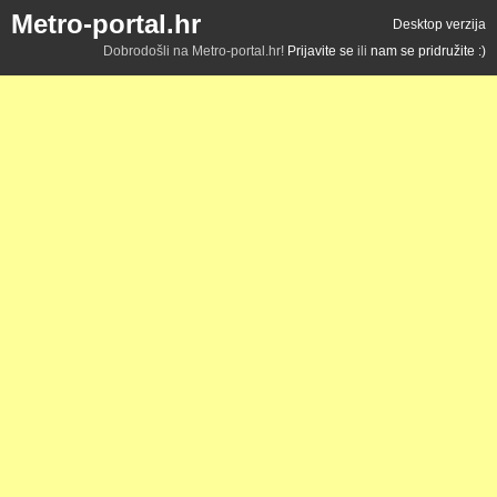
Metro-portal.hr
Desktop verzija
Dobrodošli na Metro-portal.hr!
Prijavite se
ili
nam se pridružite :)