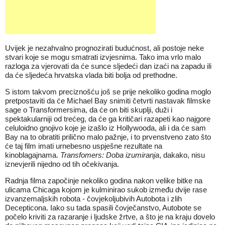
Uvijek je nezahvalno prognozirati budućnost, ali postoje neke
stvari koje se mogu smatrati izvjesnima. Tako ima vrlo malo
razloga za vjerovati da će sunce sljedeći dan izaći na zapadu ili
da će sljedeća hrvatska vlada biti bolja od prethodne.
S istom takvom preciznošću još se prije nekoliko godina moglo
pretpostaviti da će Michael Bay snimiti četvrti nastavak filmske
sage o Transformersima, da će on biti skuplji, duži i
spektakularniji od trećeg, da će ga kritičari razapeti kao najgore
celuloidno gnojivo koje je izašlo iz Hollywooda, ali i da će sam
Bay na to obratiti prilično malo pažnje, i to prvenstveno zato što
će taj film imati urnebesno uspješne rezultate na
kinoblagajnama.
Transfomers: Doba izumiranja
, dakako, nisu
iznevjerili nijedno od tih očekivanja.
Radnja filma započinje nekoliko godina nakon velike bitke na
ulicama Chicaga kojom je kulminirao sukob između dvije rase
izvanzemaljskih robota - čovjekoljubivih Autobota i zlih
Decepticona. Iako su tada spasili čovječanstvo, Autobote se
počelo kriviti za razaranje i ljudske žrtve, a što je na kraju dovelo