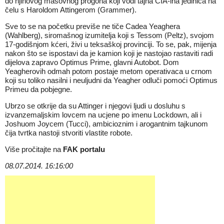
do njihovog masovnog progona koji vodi tajna CIA-ina jedinica na
čelu s Haroldom Attingerom (Grammer).
Sve to se na početku previše ne tiče Cadea Yeaghera
(Wahlberg), siromašnog izumitelja koji s Tessom (Peltz), svojom
17-godišnjom kćeri, živi u teksaškoj provinciji. To se, pak, mijenja
nakon što se ispostavi da je kamion koji je nastojao rastaviti radi
dijelova zapravo Optimus Prime, glavni Autobot. Dom
Yeagherovih odmah potom postaje metom operativaca u crnom
koji su toliko nasilni i neuljudni da Yeagher odluči pomoći Optimus
Primeu da pobjegne.
Ubrzo se otkrije da su Attinger i njegovi ljudi u dosluhu s
izvanzemaljskim lovcem na ucjene po imenu Lockdown, ali i
Joshuom Joycem (Tucci), ambicioznim i arogantnim tajkunom
čija tvrtka nastoji stvoriti vlastite robote.
Više pročitajte na
FAK portalu
08.07.2014. 16:16:00