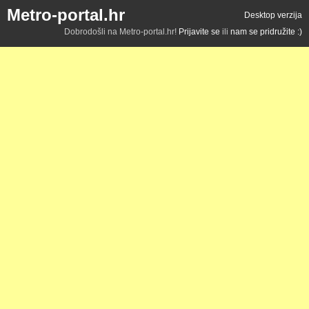
Metro-portal.hr
Desktop verzija
Dobrodošli na Metro-portal.hr!
Prijavite se
ili
nam se pridružite :)