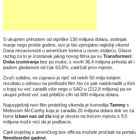
S ukupnim prihodom od otprilike 130 milijuna dolara, stotinjak
manje nego prošle godine, ovo je bio vjerojatno najlošiji vikend
Dana nezavisnosti u američkim kinima u ovom stoljeću. Glavni
razlog za to je izostanak jakog novog filma pa su
Transformeri:
Doba izumiranja
bez po muke, s novih 36,4 milijuna prihoda ali i
padom gledanosti od čak 63,6%, zadržali prvo mjesto.
Zvuči solidno, no zapravo je riječ od nekih 50 milja lošijem
rezultatu u odnosu na prethodni film što će pak nadoknaditi u Kini
u kojoj su već zaradili više nego u SAD-u (212,8 milijuna) pa se
ukupni prihod već sad približio cifri od 600 milijuna dolara.
Najuspješniji novi film proteklog vikenda je komedija
Tammy
s
Melissom McCarthy koja je zaradila 20 milijuna dolara dok se za
horor
Izbavi nas od zla
koji je otvorio na trećem mjestu s 9,5
milijuna može reći da je podbacio.
Cijeli izvještaj s američkog box officea možete pročitati na portalu
Nemilosrdni gadovi
.