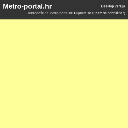
Metro-portal.hr
Desktop verzija
Dobrodošli na Metro-portal.hr!
Prijavite se
ili
nam se pridružite :)