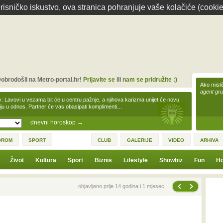
isničko iskustvo, ova stranica pohranjuje vaše kolačiće (cookie
obrodošli na Metro-portal.hr!
Prijavite se
ili
nam se pridružite :)
Ako misliš
agent gr
v: Lavovi u vezama bit će u centru pažnje, a njihova karizma unijet će novu
iju u odnos. Partner će vas obasipati komplimenti…
dnevni horoskop
→
OROM
SPORT
CLUB
GALERIJE
VIDEO
ARHIVA
Život
Kultura
Sport
Biznis
Lifestyle
Showbiz
Fun
Ho
Sljedeća vijest
Prethodna vijest
objavljeno prije 14 godina i 1 mjesec