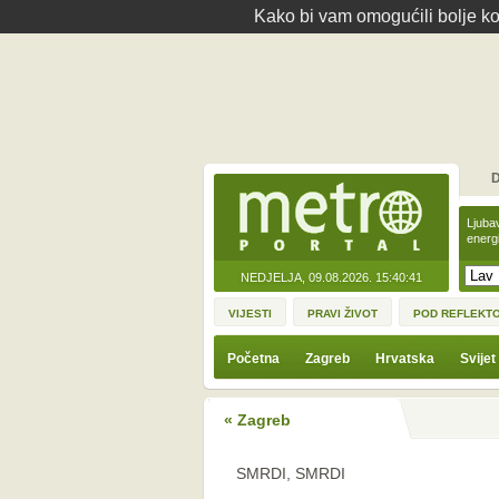
Kako bi vam omogućili bolje kor
D
Ljuba
energ
NEDJELJA, 09.08.2026.
15:40:41
VIJESTI
PRAVI ŽIVOT
POD REFLEKT
Početna
Zagreb
Hrvatska
Svijet
« Zagreb
SMRDI, SMRDI