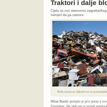
Traktori i dalje b
Cijelu su noć stanovnici zagrebačkog 
namjeri da ga zatvore
Brda smeća na Jakuševcu su potencijal
Milan Bandić pretrpio je prvi poraz u svoj
Zagrebom. Do sada mu je uvijek uspijeval