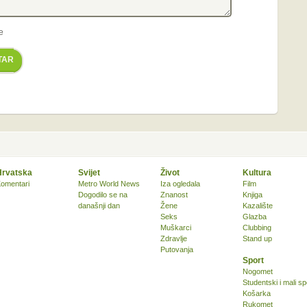
e
TAR
Hrvatska
Svijet
Život
Kultura
omentari
Metro World News
Iza ogledala
Film
Dogodilo se na
Znanost
Knjiga
današnji dan
Žene
Kazalište
Seks
Glazba
Muškarci
Clubbing
Zdravlje
Stand up
Putovanja
Sport
Nogomet
Studentski i mali sp
Košarka
Rukomet