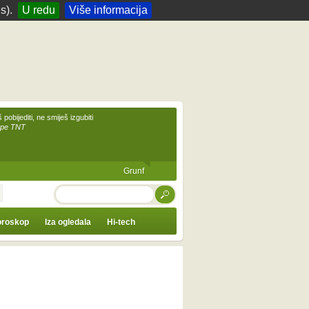
s).
U redu
Više informacija
 pobijediti, ne smiješ izgubiti
upe TNT
Grunf
TRAŽI
roskop
Iza ogledala
Hi-tech