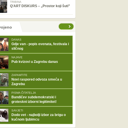
TRIBINA
Q'ART DISKURS – „Prostor koji šuti”
tranice
vojeno
DANAS
Gdje van - popis evenata, festivala i
sličnog
NAJAVE
Pub kvizovi u Zagrebu danas
ZAPAMTITE
Novi raspored odvoza smeća u
Zagrebu
PISMA ČITATELJA
Bandićev subdemokratski i
groteskni izborni legitimitet!
SAVJETI
Dodo vet - najbolji izbor za brigu o
kućnom ljubimcu