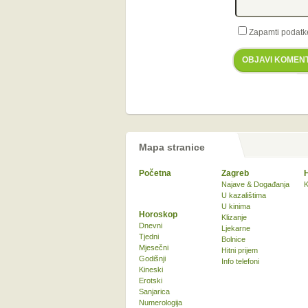
Zapamti podatk
OBJAVI KOMEN
Mapa stranice
Početna
Zagreb
Najave & Događanja
K
U kazalištima
U kinima
Horoskop
Klizanje
Dnevni
Ljekarne
Tjedni
Bolnice
Mjesečni
Hitni prijem
Godišnji
Info telefoni
Kineski
Erotski
Sanjarica
Numerologija