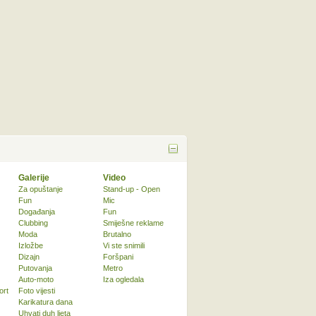
Galerije
Video
Za opuštanje
Stand-up - Open
Fun
Mic
Događanja
Fun
Clubbing
Smiješne reklame
Moda
Brutalno
Izložbe
Vi ste snimili
Dizajn
Foršpani
Putovanja
Metro
Auto-moto
Iza ogledala
ort
Foto vijesti
Karikatura dana
Uhvati duh ljeta