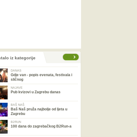
talo iz kategorije
DANAS
Gdje van - popis evenata, festivala i
sličnog
NAJAVE
Pub kvizovi u Zagrebu danas
BAŠ NAŠ
Baš Naš pruža najbolje od ljeta u
Zagrebu
B2RUN
100 dana do zagrebačkog B2Run-a