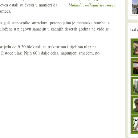
evca ostali su čvrsti u namjeri da
,
blokada
odlagalište smeća
 smeća.
ta guši stanovnike smradom, potencijalna je metanska bomba, a
nema prethodne s
sljedeće
 uložene u njegovu sanaciju u zadnjih desetak godina ne vide se
Izd
rijedu od 9.30 blokirali su traktorima i tijelima ulaz na
 Čistoće ulaz. Njih 60 i dalje čeka, napunjeni smećem, no