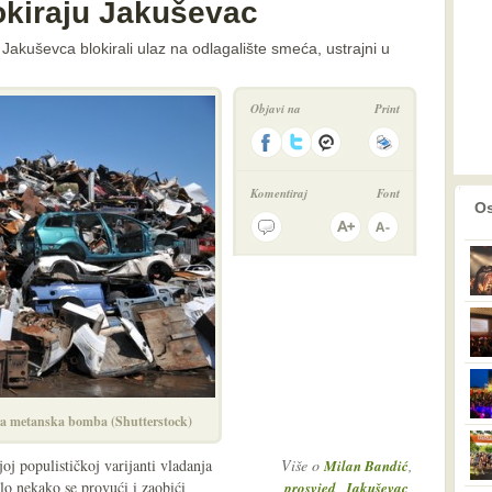
lokiraju Jakuševac
Jakuševca blokirali ulaz na odlagalište smeća, ustrajni u
Objavi na
Print
Komentiraj
Font
prethodno
2
Os
na metanska bomba (Shutterstock)
oj populističkoj varijanti vladanja
Više o
,
Milan Bandić
o nekako se provući i zaobići
,
,
prosvjed
Jakuševac