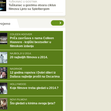
TUŠKANAC U GOSTIMA
Tuškanac u gostima otvara ciklus
filmova Ljeto sa Spielbergom
tranice
vojeno
COLEEN HOOVER
Priča završava s nama Colleen
Hoovere - knjiški bestseller u
filmskom izdanju
NAJBOLJI U 2014.
20 najboljih filmova u 2014.
NAGRADE
12 godina ropstva i Dobri dileri iz
Dallasa najbolje prošli na Oscarima
HOLLYWOOD
Koje filmove treba gledati u 2014.?
NOVI FILMOVI
Što gledati u kinima ovoga ljeta?