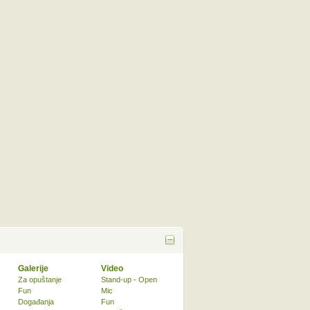
Galerije
Video
Za opuštanje
Stand-up - Open
Fun
Mic
Događanja
Fun