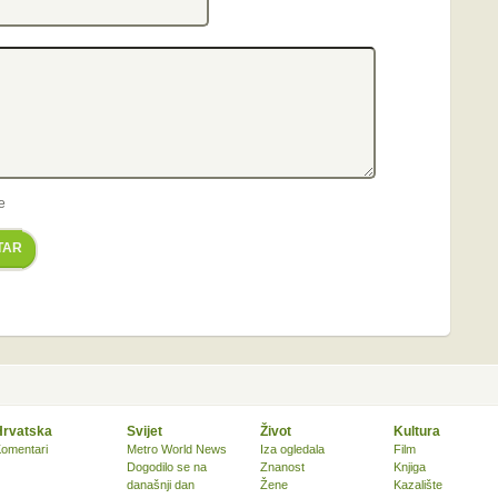
e
TAR
Hrvatska
Svijet
Život
Kultura
omentari
Metro World News
Iza ogledala
Film
Dogodilo se na
Znanost
Knjiga
današnji dan
Žene
Kazalište