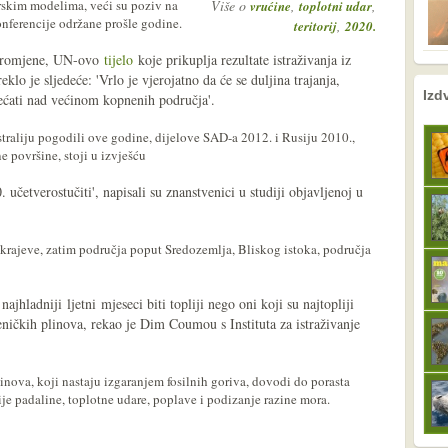
rskim modelima, veći su poziv na
Više o
,
,
vrućine
toplotni udar
ferencije održane prošle godine.
,
teritorij
2020.
 promjene, UN-ovo
tijelo
koje prikuplja rezultate istraživanja iz
eklo je sljedeće: 'Vrlo je vjerojatno da će se duljina trajanja,
nema prethodne s
sljedeće
Izd
ovećati nad većinom kopnenih područja'.
traliju pogodili ove godine, dijelove SAD-a 2012. i Rusiju 2010.,
 površine, stoji u izvješću
 učetverostučiti', napisali su znanstvenici u studiji objavljenoj u
 krajeve, zatim područja poput Sredozemlja, Bliskog istoka, područja
ajhladniji ljetni mjeseci biti topliji nego oni koji su najtopliji
leničkih plinova, rekao je Dim Coumou s Instituta za istraživanje
inova, koji nastaju izgaranjem fosilnih goriva, dovodi do porasta
ije padaline, toplotne udare, poplave i podizanje razine mora.