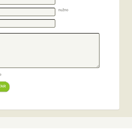
nužno
e
TAR