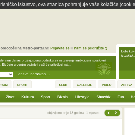
isničko iskustvo, ova stranica pohranjuje vaše kolačiće (cookie
obrodošli na Metro-portal.hr!
Prijavite se
ili
nam se pridružite :)
Bolje kuk
izumitelj 
zde vam danas pružaju punu podršku za ostvarenje ambicioznih poslovnih
a. Bit ćete u centru pažnje i vaši će prijedlozi nai…
dnevni horoskop
→
OROM
SPORT
CLUB
GALERIJE
VIDEO
ARHIVA
Život
Kultura
Sport
Biznis
Lifestyle
Showbiz
Fun
Ho
Sljedeća vijest
Prethodna vijest
objavljeno prije 13 godina i 1 mjesec