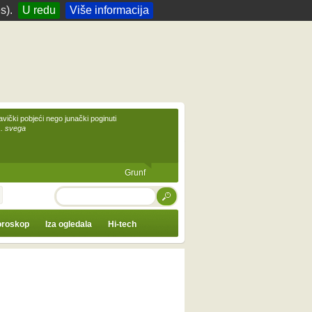
s).
U redu
Više informacija
avički pobjeći nego junački poginuti
... svega
Grunf
TRAŽI
roskop
Iza ogledala
Hi-tech