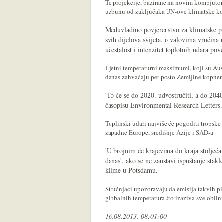
Te projekcije, bazirane na novim kompjuto
uzbunu od zaključaka UN-ove klimatske kon
Međuvladino povjerenstvo za klimatske
svih dijelova svijeta, o valovima vrućina r
učestalost i intenzitet toplotnih udara p
Ljetni temperaturni maksimumi, koji su Aus
danas zahvaćaju pet posto Zemljine kopnene
'To će se do 2020. udvostručiti, a do 2040.
časopisu Environmental Research Letters.
Toplinski udari najviše će pogoditi tropske
zapadne Europe, središnje Azije i SAD-a
'U brojnim će krajevima do kraja stoljeća n
danas', ako se ne zaustavi ispuštanje stak
klime u Potsdamu.
Stručnjaci upozoravaju da emisija takvih pl
globalnih temperatura što izaziva sve obiln
16.08.2013. 08:01:00