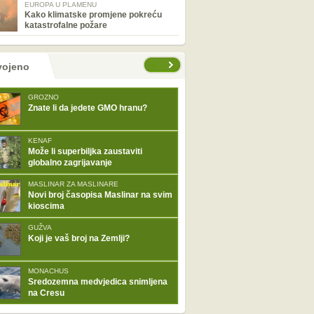
EUROPA U PLAMENU
Kako klimatske promjene pokreću
katastrofalne požare
tranice
vojeno
GROZNO
Znate li da jedete GMO hranu?
KENAF
Može li superbiljka zaustaviti
globalno zagrijavanje
MASLINAR ZA MASLINARE
Novi broj časopisa Maslinar na svim
kioscima
GUŽVA
Koji je vaš broj na Zemlji?
MONACHUS
Sredozemna medvjedica snimljena
na Cresu