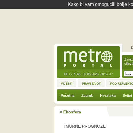
Kako bi vam omogućili bolje kor
D
Zvije
ciljev
ČETVRTAK, 06.08.2026.
20:57:37
VIJESTI
PRAVI ŽIVOT
POD REFLEKT
Početna
Zagreb
Hrvatska
Svijet
« Ekosfera
TMURNE PROGNOZE