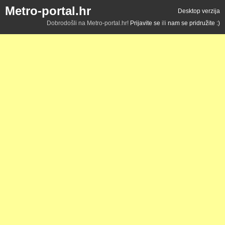
Metro-portal.hr
Desktop verzija
Dobrodošli na Metro-portal.hr!
Prijavite se
ili
nam se pridružite :)