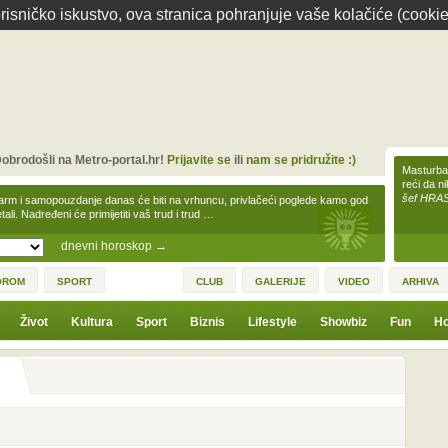
isničko iskustvo, ova stranica pohranjuje vaše kolačiće (cookie
obrodošli na Metro-portal.hr!
Prijavite se
ili
nam se pridružite :)
Masturbac
reći da n
šef HRA
arm i samopouzdanje danas će biti na vrhuncu, privlačeći poglede kamo god
tali. Nadređeni će primijetiti vaš trud i trud …
dnevni horoskop
→
OROM
SPORT
CLUB
GALERIJE
VIDEO
ARHIVA
Život
Kultura
Sport
Biznis
Lifestyle
Showbiz
Fun
Ho