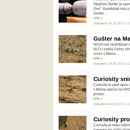
Stephan Günter je samo 
One". Kandidata ima iz 
Günter…
više »
objavljeno 30.10.2013. u 
Gušter na Ma
NASA nas opskrbljuje s
NLO-i ostala čudna zbi
roveri s Marsa…
više »
objavljeno 29.05.2013. u 
Curiosity sn
Curiosity je opet upao 
s Marsa opet je na NASA
prolazi…
više »
objavljeno 04.02.2013. u 
Curiosity pro
Curiosity je neko vrije
ponovno se vratio stari