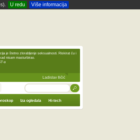
s).
U redu
Više informacija
ija je štetno zlorabljenje seksualnosti. Riskirat ću i
ikad nisam masturbirao.
ST-a
Ladislav Iličić
TRAŽI
roskop
Iza ogledala
Hi-tech