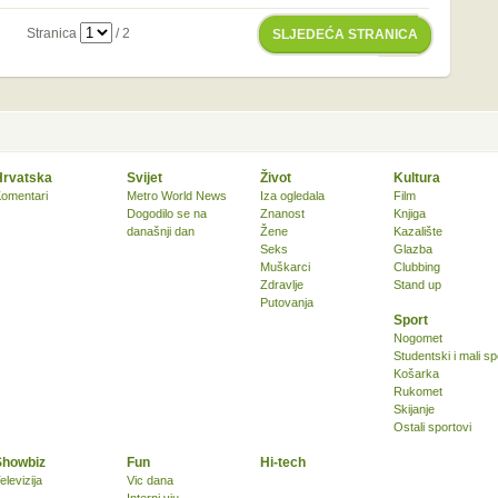
Stranica
/ 2
SLJEDEĆA STRANICA
Hrvatska
Svijet
Život
Kultura
omentari
Metro World News
Iza ogledala
Film
Dogodilo se na
Znanost
Knjiga
današnji dan
Žene
Kazalište
Seks
Glazba
Muškarci
Clubbing
Zdravlje
Stand up
Putovanja
Sport
Nogomet
Studentski i mali sp
Košarka
Rukomet
Skijanje
Ostali sportovi
Showbiz
Fun
Hi-tech
elevizija
Vic dana