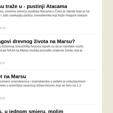
u traže u - pustinji Atacama
na, iznimna suhoća: pustinja Atacama u Čileu je mjesto koje je na
su i zato zaokuplja pažnju znanstvenika koji traže moguće dokaze
14:16
agovi drevnog života na Marsu?
državnog Sveučilišta Arizona izjavili su da je robotsko vozilo
ncije NASA na Marsu možda pronašlo znakove života, koji je
16:01
ot na Marsu
 osmero znanstvenica i znanstvenika s velikim je entuzijazmom
eks u američkoj saveznoj državi Arizoni, koji se širio na 1,3
10:01
s, u jednom smjeru, molim