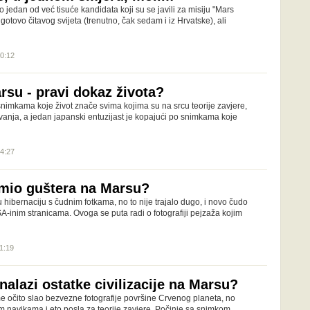
jedan od već tisuće kandidata koji su se javili za misiju "Mars
gotovo čitavog svijeta (trenutno, čak sedam i iz Hrvatske), ali
10:12
rsu - pravi dokaz života?
nimkama koje život znače svima kojima su na srcu teorije zavjere,
vanja, a jedan japanski entuzijast je kopajući po snimkama koje
14:27
imio guštera na Marsu?
u hibernaciju s čudnim fotkama, no to nije trajalo dugo, i novo čudo
-inim stranicama. Ovoga se puta radi o fotografiji pejzaža kojim
11:19
nalazi ostatke civilizacije na Marsu?
me očito slao bezvezne fotografije površine Crvenog planeta, no
m navikama i eto posla za teorije zavjere. Počinje sa snimkom