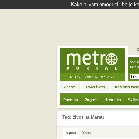
Kako bi vam omogućili bolje kor
D
Vaš š
se kre
PETAK, 07.08.2026.
07:32:27
VIJESTI
PRAVI ŽIVOT
POD REFLEKT
Početna
Zagreb
Hrvatska
Svijet
Tag: život na Marsu
Video
Vijesti