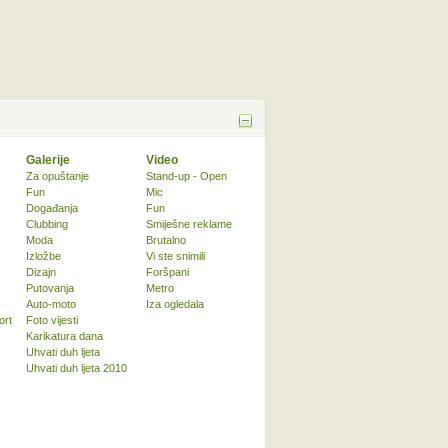
Galerije
Video
Za opuštanje
Stand-up - Open
Fun
Mic
Događanja
Fun
Clubbing
Smiješne reklame
Moda
Brutalno
Izložbe
Vi ste snimili
Dizajn
Foršpani
Putovanja
Metro
Auto-moto
Iza ogledala
ort
Foto vijesti
Karikatura dana
Uhvati duh ljeta
Uhvati duh ljeta 2010