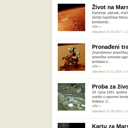
Život na Mars
Kamenje, pijesak, vrući
Zemlji najsličnije Mar
postojanja…
više »
objavljeno 15.04.2017. u 
Pronađeni tr
Znanstvenici američkog 
američke svmirske age
postojao u…
više »
objavljeno 23.11.2016. u 
Proba za živ
26. rujna 1991. godine
uselilo u ogromni kompl
hektara. U…
više »
objavljeno 27.09.2016. u 
Kartu za Mar