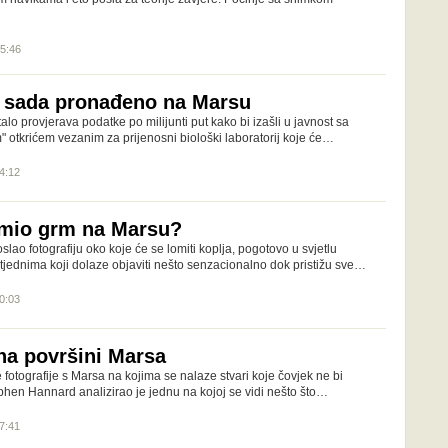
15:46
o sada pronađeno na Marsu
lo provjerava podatke po milijunti put kako bi izašli u javnost sa
 otkrićem vezanim za prijenosni biološki laboratorij koje će…
14:12
imio grm na Marsu?
slao fotografiju oko koje će se lomiti koplja, pogotovo u svjetlu
tjednima koji dolaze objaviti nešto senzacionalno dok pristižu sve…
10:03
na površini Marsa
 fotografije s Marsa na kojima se nalaze stvari koje čovjek ne bi
phen Hannard analizirao je jednu na kojoj se vidi nešto što…
17:41