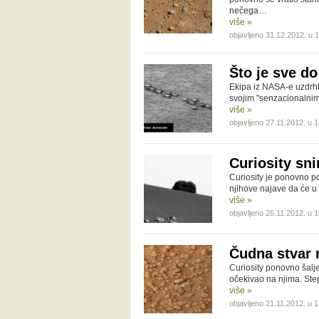
nečega…
više »
objavljeno 31.12.2012. u 
Što je sve d
Ekipa iz NASA-e uzdrhta
svojim "senzacionalnim"
više »
objavljeno 27.11.2012. u 
Curiosity sn
Curiosity je ponovno po
njihove najave da će u 
više »
objavljeno 26.11.2012. u 
Čudna stvar 
Curiosity ponovno šalje
očekivao na njima. Ste
više »
objavljeno 21.11.2012. u 