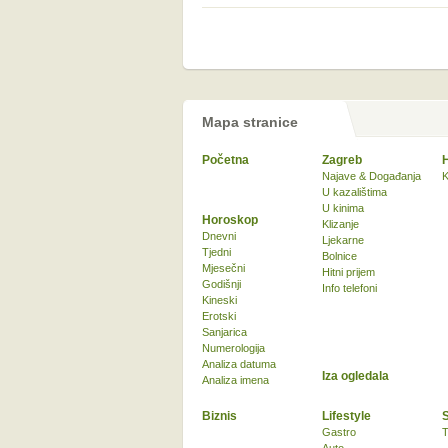
Mapa stranice
Početna
Zagreb
Najave & Događanja
K
U kazalištima
U kinima
Horoskop
Klizanje
Dnevni
Ljekarne
Tjedni
Bolnice
Mjesečni
Hitni prijem
Godišnji
Info telefoni
Kineski
Erotski
Sanjarica
Numerologija
Analiza datuma
Iza ogledala
Analiza imena
Biznis
Lifestyle
Gastro
T