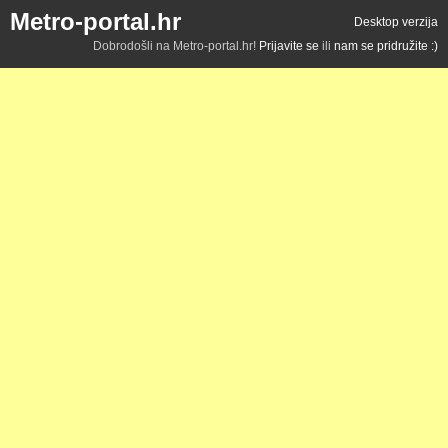
Metro-portal.hr
Desktop verzija
Dobrodošli na Metro-portal.hr!
Prijavite se
ili
nam se pridružite :)