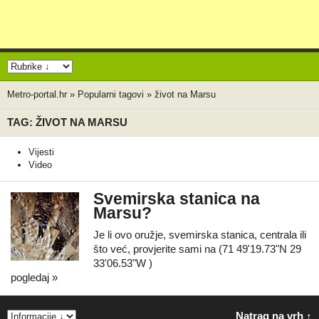
Metro-portal.hr
»
Popularni tagovi
»
život na Marsu
TAG: ŽIVOT NA MARSU
Vijesti
Video
Svemirska stanica na
Marsu?
Je li ovo oružje, svemirska stanica, centrala ili
što već, provjerite sami na (71 49'19.73"N 29
33'06.53"W )
pogledaj »
Natrag na vrh ↑