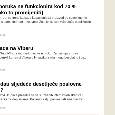
 poruka ne funkcionira kod 70 %
ako to promijeniti)
i, put od trenutka kada kupac ugleda proizvod do same kupnje
 u samo jednom razgovoru. Zato tvrtke sve više ulažu u aplikacije
10:18
ada na Viberu
ChatGPT izravno nadohvat vaših ruku. Zahvaljujući novom
penAI, korisnici Vibera u Hrvatskoj sada mogu besplatno i bez
17:01
dati sljedeće desetljeće poslovne
e?
tki i kupaca preselila se sa službenih internetskih stranica i
kacije za dopisivanje. Korisnici šalju poruke tvrtkama baš kao…
10:24