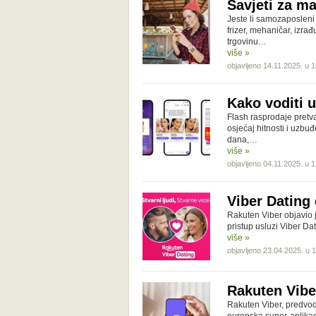
Savjeti za ma
Jeste li samozaposleni i
frizer, mehaničar, izrađ
trgovinu…
više »
objavljeno 14.11.2025. u 
Kako voditi 
Flash rasprodaje pretva
osjećaj hitnosti i uzbuđ
dana,…
više »
objavljeno 04.11.2025. u 
Viber Dating 
Rakuten Viber objavio j
pristup usluzi Viber Da
više »
objavljeno 23.04.2025. u 
Rakuten Vibe
Rakuten Viber, predvod