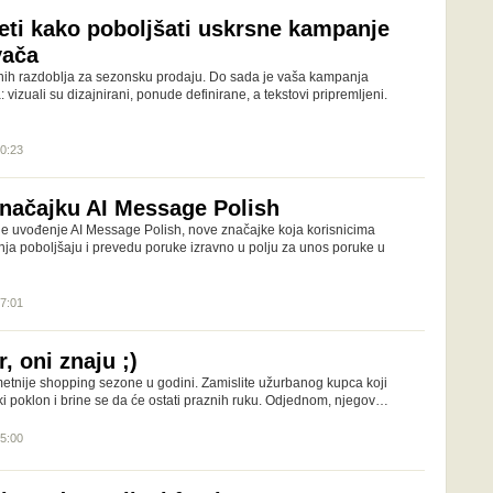
jeti kako poboljšati uskrsne kampanje
vača
čnih razdoblja za sezonsku prodaju. Do sada je vaša kampanja
 vizuali su dizajnirani, ponude definirane, a tekstovi pripremljeni.
10:23
značajku AI Message Polish
je uvođenje AI Message Polish, nove značajke koja korisnicima
nja poboljšaju i prevedu poruke izravno u polju za unos poruke u
17:01
, oni znaju ;)
etnije shopping sezone u godini. Zamislite užurbanog kupca koji
ki poklon i brine se da će ostati praznih ruku. Odjednom, njegov…
15:00