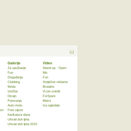
Galerije
Video
Za opuštanje
Stand-up - Open
Fun
Mic
Događanja
Fun
Clubbing
Smiješne reklame
Moda
Brutalno
Izložbe
Vi ste snimili
Dizajn
Foršpani
Putovanja
Metro
Auto-moto
Iza ogledala
ort
Foto vijesti
Karikatura dana
Uhvati duh ljeta
Uhvati duh ljeta 2010