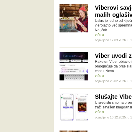
Viberovi sav
malih oglaši
Uskrs je jedno od klju
vjerojatno već spremna:
No, čak…
više »
objavljeno 17.03.2026. u 
Viber uvodi 
Rakuten Viber objavio 
omogućuje da prije sla
chatu. Nova…
više »
objavljeno 26.02.2026. u 
Slušajte Viber
U središtu smo najprom
traži savršen blagdans
više »
objavljeno 16.12.2025. u 