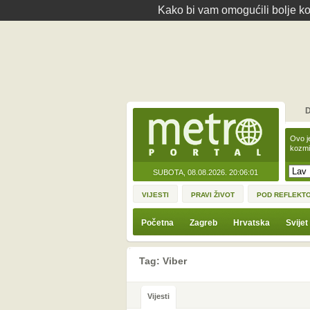
Kako bi vam omogućili bolje kor
D
Ovo j
kozmi
SUBOTA, 08.08.2026.
20:06:01
VIJESTI
PRAVI ŽIVOT
POD REFLEKT
Početna
Zagreb
Hrvatska
Svijet
Tag: Viber
Vijesti