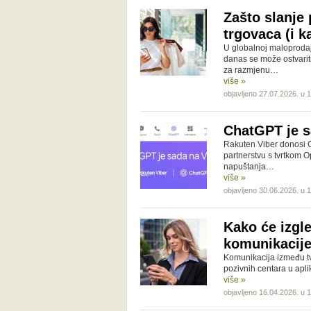
Zašto slanje
trgovaca (i k
U globalnoj maloprodaj
danas se može ostvariti
za razmjenu…
više »
objavljeno 27.07.2026. u 
ChatGPT je s
Rakuten Viber donosi 
partnerstvu s tvrtkom O
napuštanja…
više »
objavljeno 30.06.2026. u 
Kako će izgle
komunikacij
Komunikacija između tvr
pozivnih centara u apli
više »
objavljeno 16.04.2026. u 