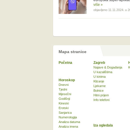
europska super-aplikac
više »
objavljeno 11.11.2024. u 2
Mapa stranice
Početna
Zagreb
Najave & Događanja
K
U kazalištima
U kinima
Horoskop
Klizanje
Dnevni
Ljekarne
Tjedni
Bolnice
Mjesečni
Hitni prijem
Godišnji
Info telefoni
Kineski
Erotski
Sanjarica
Numerologija
Analiza datuma
Iza ogledala
Analiza imena