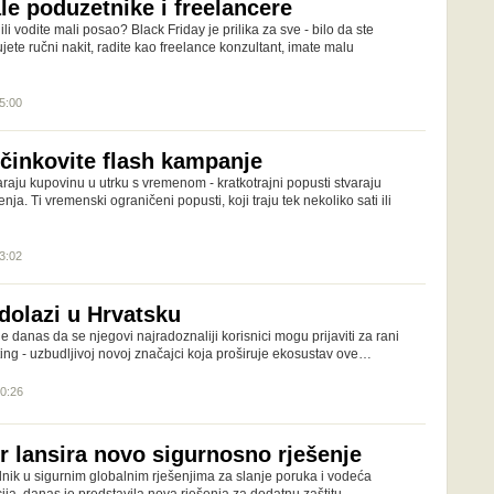
le poduzetnike i freelancere
li vodite mali posao? Black Friday je prilika za sve - bilo da ste
ujete ručni nakit, radite kao freelance konzultant, imate malu
15:00
učinkovite flash kampanje
raju kupovinu u utrku s vremenom - kratkotrajni popusti stvaraju
enja. Ti vremenski ograničeni popusti, koji traju tek nekoliko sati ili
13:02
dolazi u Hrvatsku
e danas da se njegovi najradoznaliji korisnici mogu prijaviti za rani
ting - uzbudljivoj novoj značajci koja proširuje ekosustav ove…
10:26
r lansira novo sigurnosno rješenje
nik u sigurnim globalnim rješenjima za slanje poruka i vodeća