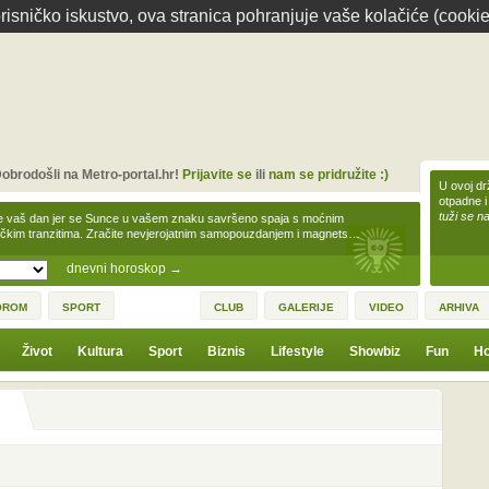
isničko iskustvo, ova stranica pohranjuje vaše kolačiće (cookie
obrodošli na Metro-portal.hr!
Prijavite se
ili
nam se pridružite :)
U ovoj dr
otpadne i
tuži se na
e vaš dan jer se Sunce u vašem znaku savršeno spaja s moćnim
čkim tranzitima. Zračite nevjerojatnim samopouzdanjem i magnets…
dnevni horoskop
→
OROM
SPORT
CLUB
GALERIJE
VIDEO
ARHIVA
Život
Kultura
Sport
Biznis
Lifestyle
Showbiz
Fun
Ho