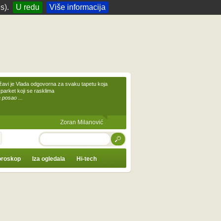
s).
U redu
Više informacija
žavi je Vlada odgovorna za svaku tapetu koja
 parket koji se rasklima
 posao ...
Zoran Milanović
TRAŽI
roskop
Iza ogledala
Hi-tech