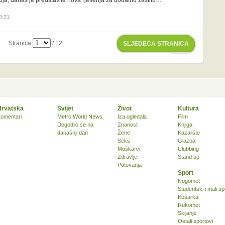
ija, danas je predstavila nova rješenja za dodatnu zaštitu…
0:21
Stranica
/ 12
SLJEDEĆA STRANICA
Hrvatska
Svijet
Život
Kultura
omentari
Metro World News
Iza ogledala
Film
Dogodilo se na
Znanost
Knjiga
današnji dan
Žene
Kazalište
Seks
Glazba
Muškarci
Clubbing
Zdravlje
Stand up
Putovanja
Sport
Nogomet
Studentski i mali sp
Košarka
Rukomet
Skijanje
Ostali sportovi