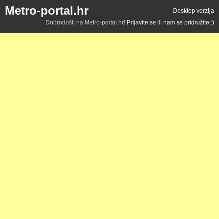
Metro-portal.hr
Desktop verzija
Dobrodošli na Metro-portal.hr!
Prijavite se
ili
nam se pridružite :)