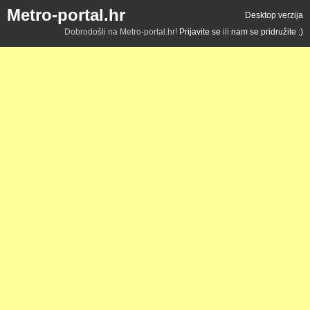
Metro-portal.hr
Desktop verzija
Dobrodošli na Metro-portal.hr!
Prijavite se
ili
nam se pridružite :)