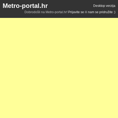
Metro-portal.hr
Desktop verzija
Dobrodošli na Metro-portal.hr!
Prijavite se
ili
nam se pridružite :)