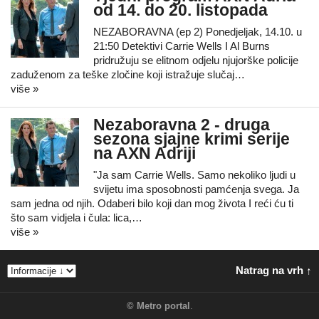
od 14. do 20. listopada
NEZABORAVNA (ep 2) Ponedjeljak, 14.10. u
21:50 Detektivi Carrie Wells I Al Burns
pridružuju se elitnom odjelu njujorške policije
zaduženom za teške zločine koji istražuje slučaj…
više »
Nezaboravna 2 - druga
sezona sjajne krimi serije
na AXN Adriji
"Ja sam Carrie Wells. Samo nekoliko ljudi u
svijetu ima sposobnosti pamćenja svega. Ja
sam jedna od njih. Odaberi bilo koji dan mog života I reći ću ti
što sam vidjela i čula: lica,…
više »
Natrag na vrh ↑
©
Metro portal
.