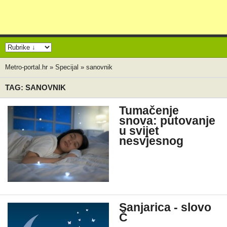
Metro-portal.hr
»
Specijal
»
sanovnik
TAG: SANOVNIK
Tumačenje
snova: putovanje
u svijet
nesvjesnog
Sanjarica - slovo
Č