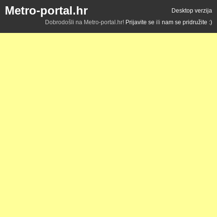
Metro-portal.hr
Desktop verzija
Dobrodošli na Metro-portal.hr!
Prijavite se
ili
nam se pridružite :)