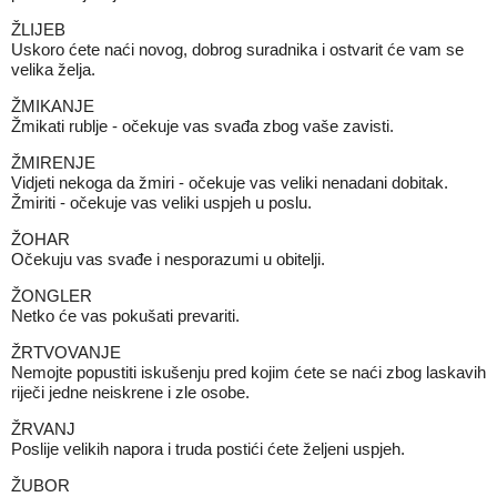
ŽLIJEB
Uskoro ćete naći novog, dobrog suradnika i ostvarit će vam se
velika želja.
ŽMIKANJE
Žmikati rublje - očekuje vas svađa zbog vaše zavisti.
ŽMIRENJE
Vidjeti nekoga da žmiri - očekuje vas veliki nenadani dobitak.
Žmiriti - očekuje vas veliki uspjeh u poslu.
ŽOHAR
Očekuju vas svađe i nesporazumi u obitelji.
ŽONGLER
Netko će vas pokušati prevariti.
ŽRTVOVANJE
Nemojte popustiti iskušenju pred kojim ćete se naći zbog laskavih
riječi jedne neiskrene i zle osobe.
ŽRVANJ
Poslije velikih napora i truda postići ćete željeni uspjeh.
ŽUBOR