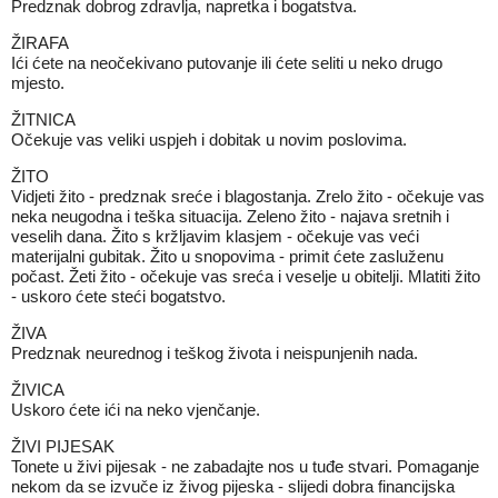
Predznak dobrog zdravlja, napretka i bogatstva.
ŽIRAFA
Ići ćete na neočekivano putovanje ili ćete seliti u neko drugo
mjesto.
ŽITNICA
Očekuje vas veliki uspjeh i dobitak u novim poslovima.
ŽITO
Vidjeti žito - predznak sreće i blagostanja. Zrelo žito - očekuje vas
neka neugodna i teška situacija. Zeleno žito - najava sretnih i
veselih dana. Žito s kržljavim klasjem - očekuje vas veći
materijalni gubitak. Žito u snopovima - primit ćete zasluženu
počast. Žeti žito - očekuje vas sreća i veselje u obitelji. Mlatiti žito
- uskoro ćete steći bogatstvo.
ŽIVA
Predznak neurednog i teškog života i neispunjenih nada.
ŽIVICA
Uskoro ćete ići na neko vjenčanje.
ŽIVI PIJESAK
Tonete u živi pijesak - ne zabadajte nos u tuđe stvari. Pomaganje
nekom da se izvuče iz živog pijeska - slijedi dobra financijska