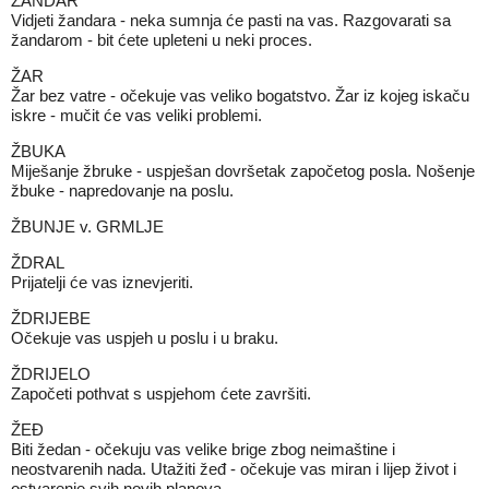
ŽANDAR
Vidjeti žandara - neka sumnja će pasti na vas. Razgovarati sa
žandarom - bit ćete upleteni u neki proces.
ŽAR
Žar bez vatre - očekuje vas veliko bogatstvo. Žar iz kojeg iskaču
iskre - mučit će vas veliki problemi.
ŽBUKA
Miješanje žbruke - uspješan dovršetak započetog posla. Nošenje
žbuke - napredovanje na poslu.
ŽBUNJE v. GRMLJE
ŽDRAL
Prijatelji će vas iznevjeriti.
ŽDRIJEBE
Očekuje vas uspjeh u poslu i u braku.
ŽDRIJELO
Započeti pothvat s uspjehom ćete završiti.
ŽEĐ
Biti žedan - očekuju vas velike brige zbog neimaštine i
neostvarenih nada. Utažiti žeđ - očekuje vas miran i lijep život i
ostvarenje svih novih planova.