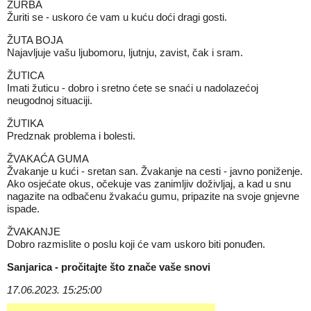
ŽURBA
Žuriti se - uskoro će vam u kuću doći dragi gosti.
ŽUTA BOJA
Najavljuje vašu ljubomoru, ljutnju, zavist, čak i sram.
ŽUTICA
Imati žuticu - dobro i sretno ćete se snaći u nadolazećoj
neugodnoj situaciji.
ŽUTIKA
Predznak problema i bolesti.
ŽVAKAĆA GUMA
Žvakanje u kući - sretan san. Žvakanje na cesti - javno poniženje.
Ako osjećate okus, očekuje vas zanimljiv doživljaj, a kad u snu
nagazite na odbačenu žvakaću gumu, pripazite na svoje gnjevne
ispade.
ŽVAKANJE
Dobro razmislite o poslu koji će vam uskoro biti ponuđen.
Sanjarica
- pročitajte što znače vaše snovi
17.06.2023. 15:25:00