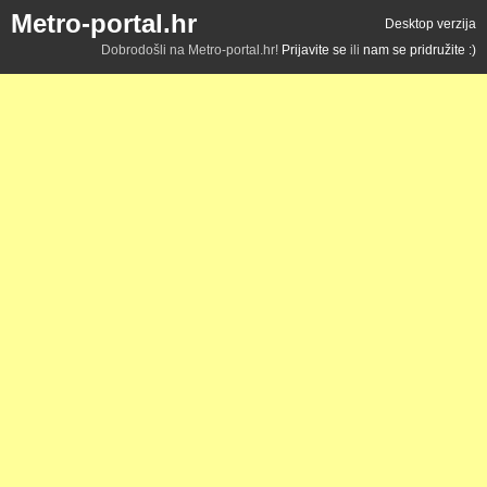
Metro-portal.hr
Desktop verzija
Dobrodošli na Metro-portal.hr!
Prijavite se
ili
nam se pridružite :)