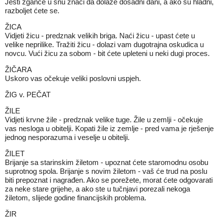
Jesti žgance u snu znači da dolaze dosadni dani, a ako su hladni,
razboljet ćete se.
ŽICA
Vidjeti žicu - predznak velikih briga. Naći žicu - upast ćete u
velike neprilike. Tražiti žicu - dolazi vam dugotrajna oskudica u
novcu. Vući žicu za sobom - bit ćete upleteni u neki dugi proces.
ŽIČARA
Uskoro vas očekuje veliki poslovni uspjeh.
ŽIG v. PEČAT
ŽILE
Vidjeti krvne žile - predznak velike tuge. Žile u zemlji - očekuje
vas nesloga u obitelji. Kopati žile iz zemlje - pred vama je rješenje
jednog nesporazuma i veselje u obitelji.
ŽILET
Brijanje sa starinskim žiletom - upoznat ćete staromodnu osobu
suprotnog spola. Brijanje s novim žiletom - vaš će trud na poslu
biti prepoznat i nagrađen. Ako se porežete, morat ćete odgovarati
za neke stare grijehe, a ako ste u tučnjavi porezali nekoga
žiletom, slijede godine financijskih problema.
ŽIR