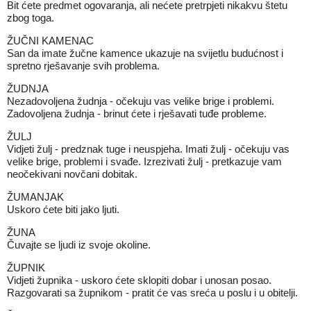
Bit ćete predmet ogovaranja, ali nećete pretrpjeti nikakvu štetu
zbog toga.
ŽUČNI KAMENAC
San da imate žučne kamence ukazuje na svijetlu budućnost i
spretno rješavanje svih problema.
ŽUDNJA
Nezadovoljena žudnja - očekuju vas velike brige i problemi.
Zadovoljena žudnja - brinut ćete i rješavati tuđe probleme.
ŽULJ
Vidjeti žulj - predznak tuge i neuspjeha. Imati žulj - očekuju vas
velike brige, problemi i svađe. Izrezivati žulj - pretkazuje vam
neočekivani novčani dobitak.
ŽUMANJAK
Uskoro ćete biti jako ljuti.
ŽUNA
Čuvajte se ljudi iz svoje okoline.
ŽUPNIK
Vidjeti župnika - uskoro ćete sklopiti dobar i unosan posao.
Razgovarati sa župnikom - pratit će vas sreća u poslu i u obitelji.