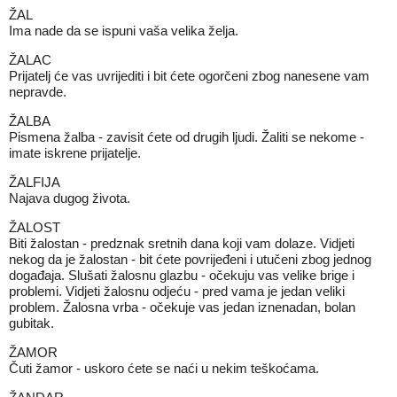
ŽAL
Ima nade da se ispuni vaša velika želja.
ŽALAC
Prijatelj će vas uvrijediti i bit ćete ogorčeni zbog nanesene vam
nepravde.
ŽALBA
Pismena žalba - zavisit ćete od drugih ljudi. Žaliti se nekome -
imate iskrene prijatelje.
ŽALFIJA
Najava dugog života.
ŽALOST
Biti žalostan - predznak sretnih dana koji vam dolaze. Vidjeti
nekog da je žalostan - bit ćete povrijeđeni i utučeni zbog jednog
događaja. Slušati žalosnu glazbu - očekuju vas velike brige i
problemi. Vidjeti žalosnu odjeću - pred vama je jedan veliki
problem. Žalosna vrba - očekuje vas jedan iznenadan, bolan
gubitak.
ŽAMOR
Čuti žamor - uskoro ćete se naći u nekim teškoćama.