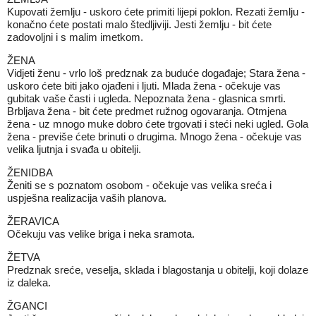
Kupovati žemlju - uskoro ćete primiti lijepi poklon. Rezati žemlju -
konačno ćete postati malo štedljiviji. Jesti žemlju - bit ćete
zadovoljni i s malim imetkom.
ŽENA
Vidjeti ženu - vrlo loš predznak za buduće događaje; Stara žena -
uskoro ćete biti jako ojađeni i ljuti. Mlada žena - očekuje vas
gubitak vaše časti i ugleda. Nepoznata žena - glasnica smrti.
Brbljava žena - bit ćete predmet ružnog ogovaranja. Otmjena
žena - uz mnogo muke dobro ćete trgovati i steći neki ugled. Gola
žena - previše ćete brinuti o drugima. Mnogo žena - očekuje vas
velika ljutnja i svađa u obitelji.
ŽENIDBA
Ženiti se s poznatom osobom - očekuje vas velika sreća i
uspješna realizacija vaših planova.
ŽERAVICA
Očekuju vas velike briga i neka sramota.
ŽETVA
Predznak sreće, veselja, sklada i blagostanja u obitelji, koji dolaze
iz daleka.
ŽGANCI