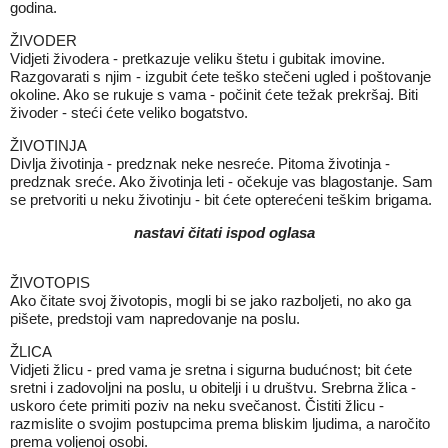
godina.
ŽIVODER
Vidjeti živodera - pretkazuje veliku štetu i gubitak imovine.
Razgovarati s njim - izgubit ćete teško stečeni ugled i poštovanje
okoline. Ako se rukuje s vama - počinit ćete težak prekršaj. Biti
živoder - steći ćete veliko bogatstvo.
ŽIVOTINJA
Divlja životinja - predznak neke nesreće. Pitoma životinja -
predznak sreće. Ako životinja leti - očekuje vas blagostanje. Sam
se pretvoriti u neku životinju - bit ćete opterećeni teškim brigama.
nastavi čitati ispod oglasa
ŽIVOTOPIS
Ako čitate svoj životopis, mogli bi se jako razboljeti, no ako ga
pišete, predstoji vam napredovanje na poslu.
ŽLICA
Vidjeti žlicu - pred vama je sretna i sigurna budućnost; bit ćete
sretni i zadovoljni na poslu, u obitelji i u društvu. Srebrna žlica -
uskoro ćete primiti poziv na neku svečanost. Čistiti žlicu -
razmislite o svojim postupcima prema bliskim ljudima, a naročito
prema voljenoj osobi.