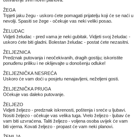
ŽEGA
Trpjeti jaku žegu - uskoro ćete pomagati prijatelju koji će se naći u
nevolji. Spasiti se žege - očekuje vas neki veliki posao.
ŽELUDAC
Vidjeti želudac - pred vama je neki gubitak. Vidjeti svoj želudac -
uskoro ćete biti gladni. Bolestan želudac - postat ćete nezasitni.
ŽELJEZNICA
Predznak putovanja i neočekivanih, dragih gostiju; iskoristite
ponuđenu priliku i ne oklijevajte u donošenju odluke!
ŽELJEZNIČKA NESREĆA
Uskoro će vam doći u posjetu nenajavljeni, neželjeni gosti.
ŽELJEZNIČKA PRUGA
Očekuje vas daleko putovanje.
ŽELJEZO
Vidjeti željezo - predznak iskrenosti, poštenja i sreće u ljubavi.
Nositi željezo - očekuje vas velika tuga. Vrelo željezo - ljubav će
vam biti uzvraćena. Taliti željezo - voljena osoba uvijek će vam
biti vjerna. Kovati željezo - propast će vam neki planovi.
ŽEMLJA