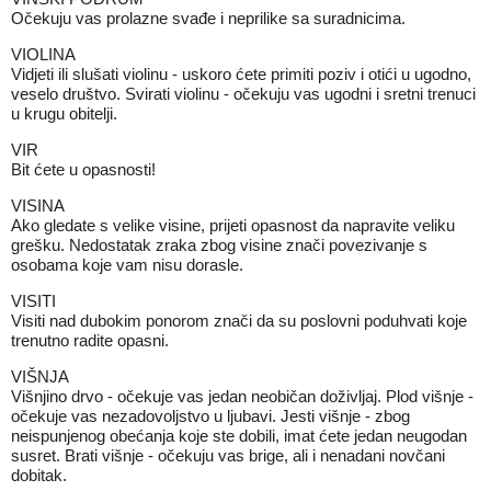
Očekuju vas prolazne svađe i neprilike sa suradnicima.
VIOLINA
Vidjeti ili slušati violinu - uskoro ćete primiti poziv i otići u ugodno,
veselo društvo. Svirati violinu - očekuju vas ugodni i sretni trenuci
u krugu obitelji.
VIR
Bit ćete u opasnosti!
VISINA
Ako gledate s velike visine, prijeti opasnost da napravite veliku
grešku. Nedostatak zraka zbog visine znači povezivanje s
osobama koje vam nisu dorasle.
VISITI
Visiti nad dubokim ponorom znači da su poslovni poduhvati koje
trenutno radite opasni.
VIŠNJA
Višnjino drvo - očekuje vas jedan neobičan doživljaj. Plod višnje -
očekuje vas nezadovoljstvo u ljubavi. Jesti višnje - zbog
neispunjenog obećanja koje ste dobili, imat ćete jedan neugodan
susret. Brati višnje - očekuju vas brige, ali i nenadani novčani
dobitak.