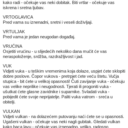
kako radi - očekuje vas neki dobitak. Biti vrtlar - očekuje vas
iskrena i sretna ljubav.
VRTOGLAVICA
Pred vama su iznenadni, sretni i veseli doživljaji.
VRTULJAK
Pred vama je jedan neugodan događaj.
VRUĆINA
Osjetiti vrućinu - u slijedećih nekoliko dana mučit će vas
neraspoloženje, srdžba, razdražljivost i jad.
VUK
Vidjeti vuka - u teškim vremenima koja dolaze, uspjet ćete sklopiti
dobre poslove. Čopor vukova - pretrpjet ćete veću štetu. Vučja
stupica - bit ćete u velikoj opasnosti! Čuti zavijanje vuka - očekuju
vas velike neprilike i neugodnosti. Tjerati ili progoniti vuka -
ušutkat ćete glasne zavidnike i suparnike. Svladati vuka -
pobijedit ćete svoje neprijatelje. Paliti vuka vatrom - sreća u
obitelji.
VULKAN
Vidjeti vulkan - na dolazećem putovanju naći ćete se u opasnosti.
Ugašeni vulkan - očekuje vas neki nagli gubitak. Gledati vulkan
kako baca lavu - očekuje vas iznenadno, veliko, radosno