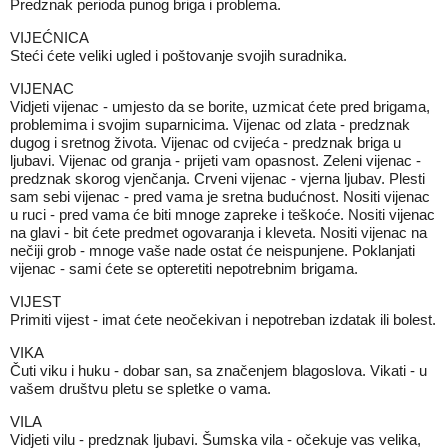
Predznak perioda punog briga i problema.
VIJEĆNICA
Steći ćete veliki ugled i poštovanje svojih suradnika.
VIJENAC
Vidjeti vijenac - umjesto da se borite, uzmicat ćete pred brigama,
problemima i svojim suparnicima. Vijenac od zlata - predznak
dugog i sretnog života. Vijenac od cvijeća - predznak briga u
ljubavi. Vijenac od granja - prijeti vam opasnost. Zeleni vijenac -
predznak skorog vjenčanja. Crveni vijenac - vjerna ljubav. Plesti
sam sebi vijenac - pred vama je sretna budućnost. Nositi vijenac
u ruci - pred vama će biti mnoge zapreke i teškoće. Nositi vijenac
na glavi - bit ćete predmet ogovaranja i kleveta. Nositi vijenac na
nečiji grob - mnoge vaše nade ostat će neispunjene. Poklanjati
vijenac - sami ćete se opteretiti nepotrebnim brigama.
VIJEST
Primiti vijest - imat ćete neočekivan i nepotreban izdatak ili bolest.
VIKA
Čuti viku i huku - dobar san, sa značenjem blagoslova. Vikati - u
vašem društvu pletu se spletke o vama.
VILA
Vidjeti vilu - predznak ljubavi. Šumska vila - očekuje vas velika,