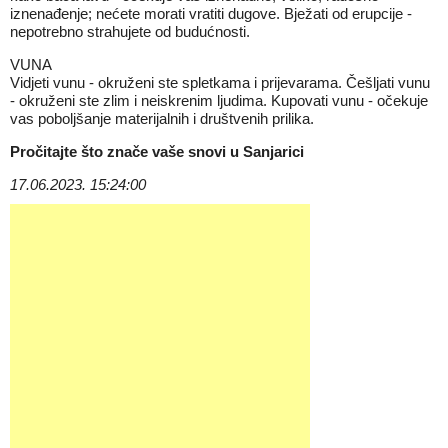
iznenađenje; nećete morati vratiti dugove. Bježati od erupcije -
nepotrebno strahujete od budućnosti.
VUNA
Vidjeti vunu - okruženi ste spletkama i prijevarama. Češljati vunu
- okruženi ste zlim i neiskrenim ljudima. Kupovati vunu - očekuje
vas poboljšanje materijalnih i društvenih prilika.
Pročitajte što znače vaše snovi u
Sanjarici
17.06.2023. 15:24:00