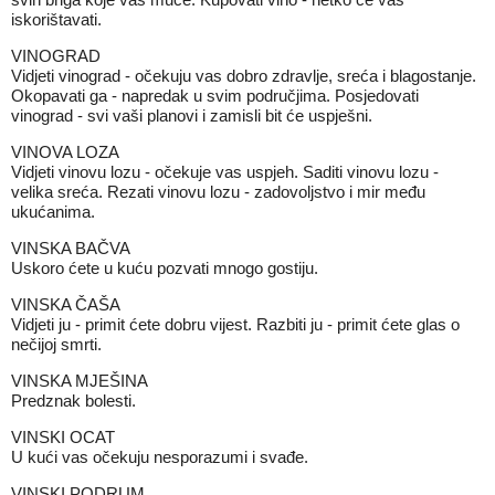
iskorištavati.
VINOGRAD
Vidjeti vinograd - očekuju vas dobro zdravlje, sreća i blagostanje.
Okopavati ga - napredak u svim područjima. Posjedovati
vinograd - svi vaši planovi i zamisli bit će uspješni.
VINOVA LOZA
Vidjeti vinovu lozu - očekuje vas uspjeh. Saditi vinovu lozu -
velika sreća. Rezati vinovu lozu - zadovoljstvo i mir među
ukućanima.
VINSKA BAČVA
Uskoro ćete u kuću pozvati mnogo gostiju.
VINSKA ČAŠA
Vidjeti ju - primit ćete dobru vijest. Razbiti ju - primit ćete glas o
nečijoj smrti.
VINSKA MJEŠINA
Predznak bolesti.
VINSKI OCAT
U kući vas očekuju nesporazumi i svađe.
VINSKI PODRUM