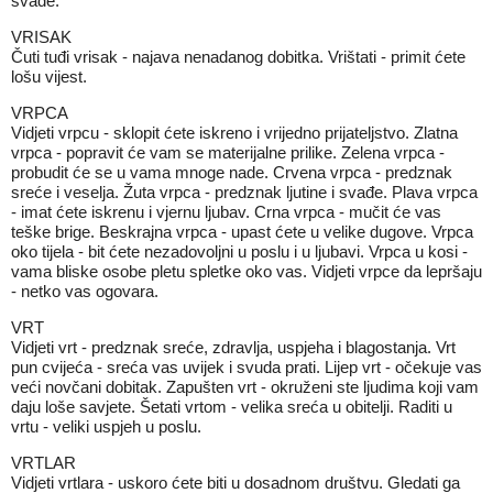
svađe.
VRISAK
Čuti tuđi vrisak - najava nenadanog dobitka. Vrištati - primit ćete
lošu vijest.
VRPCA
Vidjeti vrpcu - sklopit ćete iskreno i vrijedno prijateljstvo. Zlatna
vrpca - popravit će vam se materijalne prilike. Zelena vrpca -
probudit će se u vama mnoge nade. Crvena vrpca - predznak
sreće i veselja. Žuta vrpca - predznak ljutine i svađe. Plava vrpca
- imat ćete iskrenu i vjernu ljubav. Crna vrpca - mučit će vas
teške brige. Beskrajna vrpca - upast ćete u velike dugove. Vrpca
oko tijela - bit ćete nezadovoljni u poslu i u ljubavi. Vrpca u kosi -
vama bliske osobe pletu spletke oko vas. Vidjeti vrpce da lepršaju
- netko vas ogovara.
VRT
Vidjeti vrt - predznak sreće, zdravlja, uspjeha i blagostanja. Vrt
pun cvijeća - sreća vas uvijek i svuda prati. Lijep vrt - očekuje vas
veći novčani dobitak. Zapušten vrt - okruženi ste ljudima koji vam
daju loše savjete. Šetati vrtom - velika sreća u obitelji. Raditi u
vrtu - veliki uspjeh u poslu.
VRTLAR
Vidjeti vrtlara - uskoro ćete biti u dosadnom društvu. Gledati ga