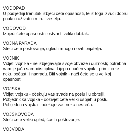
VODOPAD
U posljednji trenutak izbjeći ćete opasnosti, te iz toga izvući dobru
pouku i uživati u miru i veselju.
VODOVOD
Izbjeći ćete opasnosti i ostvariti veliki dobitak.
VOJNA PARADA
Steći ćete poštovanje, ugled i mnogo novih prijatelja.
VOJNIK
Vidjeti vojnika - ne izbjegavajte svoje obveze i dužnosti; potrebna
vam je jača samodisciplina. Lijepo obučen vojnik - primit ćete
neku počast ili nagradu. Biti vojnik - naći ćete se u velikoj
opasnosti.
VOJSKA
Vidjeti vojsku - očekuju vas svađe na poslu i u obitelji.
Pobjednička vojska - doživjet ćete veliki uspjeh u poslu.
Pobijeđena vojska - očekuje vas neka nesreća.
VOJSKOVOĐA
Steći ćete veliki ugled, čast i poštovanje.
VOJVODA