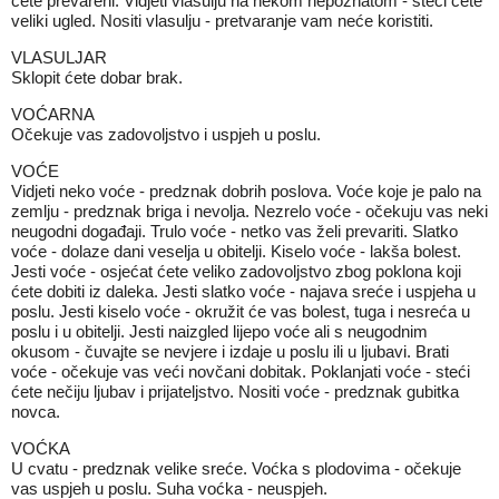
ćete prevareni. Vidjeti vlasulju na nekom nepoznatom - steći ćete
veliki ugled. Nositi vlasulju - pretvaranje vam neće koristiti.
VLASULJAR
Sklopit ćete dobar brak.
VOĆARNA
Očekuje vas zadovoljstvo i uspjeh u poslu.
VOĆE
Vidjeti neko voće - predznak dobrih poslova. Voće koje je palo na
zemlju - predznak briga i nevolja. Nezrelo voće - očekuju vas neki
neugodni događaji. Trulo voće - netko vas želi prevariti. Slatko
voće - dolaze dani veselja u obitelji. Kiselo voće - lakša bolest.
Jesti voće - osjećat ćete veliko zadovoljstvo zbog poklona koji
ćete dobiti iz daleka. Jesti slatko voće - najava sreće i uspjeha u
poslu. Jesti kiselo voće - okružit će vas bolest, tuga i nesreća u
poslu i u obitelji. Jesti naizgled lijepo voće ali s neugodnim
okusom - čuvajte se nevjere i izdaje u poslu ili u ljubavi. Brati
voće - očekuje vas veći novčani dobitak. Poklanjati voće - steći
ćete nečiju ljubav i prijateljstvo. Nositi voće - predznak gubitka
novca.
VOĆKA
U cvatu - predznak velike sreće. Voćka s plodovima - očekuje
vas uspjeh u poslu. Suha voćka - neuspjeh.