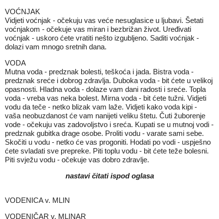
VOĆNJAK
Vidjeti voćnjak - očekuju vas veće nesuglasice u ljubavi. Šetati
voćnjakom - očekuje vas miran i bezbrižan život. Uređivati
voćnjak - uskoro ćete vratiti nešto izgubljeno. Saditi voćnjak -
dolazi vam mnogo sretnih dana.
VODA
Mutna voda - predznak bolesti, teškoća i jada. Bistra voda -
predznak sreće i dobrog zdravlja. Duboka voda - bit ćete u velikoj
opasnosti. Hladna voda - dolaze vam dani radosti i sreće. Topla
voda - vreba vas neka bolest. Mirna voda - bit ćete tužni. Vidjeti
vodu da teče - netko blizak vam laže. Vidjeti kako voda kipi -
vaša neobuzdanost će vam nanijeti veliku štetu. Čuti žuborenje
vode - očekuju vas zadovoljstvo i sreća. Kupati se u mutnoj vodi -
predznak gubitka drage osobe. Proliti vodu - varate sami sebe.
Skočiti u vodu - netko će vas progoniti. Hodati po vodi - uspješno
ćete svladati sve prepreke. Piti toplu vodu - bit ćete teže bolesni.
Piti svježu vodu - očekuje vas dobro zdravlje.
nastavi čitati ispod oglasa
VODENICA v. MLIN
VODENIČAR v. MLINAR