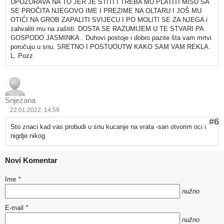
UPOZORAVA NA TO JER JE STITI I TREBA MU PLATITI MISU SA
SE PROČITA NJEGOVO IME I PREZIME NA OLTARU I JOŠ MU
OTIĆI NA GROB ZAPALITI SVIJECU I PO MOLITI SE ZA NJEGA i
zahvaliti mu na zaštiti. DOSTA SE RAZUMIJEM U TE STVARI PA
GOSPODO JASMINKA.. Duhovi postoje i dobro pazite šta vam mrtvi
poručuju u snu. SRETNO I POSTUOUTW KAKO SAM VAM REKLA.
L. Pozz
Snjezana
22.01.2022. 14:59
#6
Sto znaci kad vas probudi u snu kucanje na vrata -san otvorim oci i
nigdje nikog
Novi Komentar
Ime
*
nužno
E-mail
*
nužno