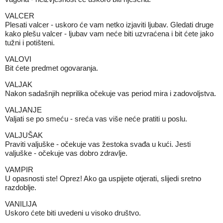
VALCER
Plesati valcer - uskoro će vam netko izjaviti ljubav. Gledati druge
kako plešu valcer - ljubav vam neće biti uzvraćena i bit ćete jako
tužni i potišteni.
VALOVI
Bit ćete predmet ogovaranja.
VALJAK
Nakon sadašnjih neprilika očekuje vas period mira i zadovoljstva.
VALJANJE
Valjati se po smeću - sreća vas više neće pratiti u poslu.
VALJUŠAK
Praviti valjuške - očekuje vas žestoka svađa u kući. Jesti
valjuške - očekuje vas dobro zdravlje.
VAMPIR
U opasnosti ste! Oprez! Ako ga uspijete otjerati, slijedi sretno
razdoblje.
VANILIJA
Uskoro ćete biti uvedeni u visoko društvo.