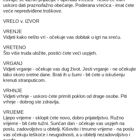
uskoro dati prazno/lažno obećanje. Poderana vrećica - imat ćete
veće nepredviđene troškove.
VRELO v. IZVOR
VRENJE
Vidjeti kako nešto vri - očekuje vas dobitak u igri na sreću.
VRETENO
Što više truda uložite, postići ćete veći uspjeh.
VRGANJ
Vidjeti vrganje - očekuje vas dug život. Jesti vrganje - ne očekujte
tako skoro sretne dane. Brati ih u šumi - bit ćete u iskušenju
krenuti stranputicom.
VRHNJE
Vidjeti vrhnje - uskoro ćete primiti poklon od drage osobe. Piti
vrhnje - dobrog ste zdravlja.
VRIJEME
Lijepo vrijeme - sklopit ćete novo, dobro prijateljstvo. Ružno
vrijeme - bit ćete tužni. Sunčan dan - očekuje vas uspjeh na
poslu, zadovoljstvo u obitelji. Kišovito i tmurno vrijeme - na poslu
vas očekuju teškoće i neugodnosti, a u obitelji nezadovoljstvo i