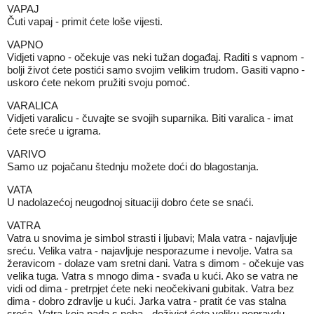
VAPAJ
Čuti vapaj - primit ćete loše vijesti.
VAPNO
Vidjeti vapno - očekuje vas neki tužan događaj. Raditi s vapnom -
bolji život ćete postići samo svojim velikim trudom. Gasiti vapno -
uskoro ćete nekom pružiti svoju pomoć.
VARALICA
Vidjeti varalicu - čuvajte se svojih suparnika. Biti varalica - imat
ćete sreće u igrama.
VARIVO
Samo uz pojačanu štednju možete doći do blagostanja.
VATA
U nadolazećoj neugodnoj situaciji dobro ćete se snaći.
VATRA
Vatra u snovima je simbol strasti i ljubavi; Mala vatra - najavljuje
sreću. Velika vatra - najavljuje nesporazume i nevolje. Vatra sa
žeravicom - dolaze vam sretni dani. Vatra s dimom - očekuje vas
velika tuga. Vatra s mnogo dima - svađa u kući. Ako se vatra ne
vidi od dima - pretrpjet ćete neki neočekivani gubitak. Vatra bez
dima - dobro zdravlje u kući. Jarka vatra - pratit će vas stalna
sreća. Vatra koja pada s neba - doživjet ćete veliku nepravdu.