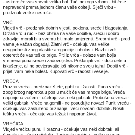
- uskoro će vas shrvati velika bol. Tući nekoga vrbom - bit ćete
nepravedni prema jednom članu vaše obitelji. Siječi vrbu -
predznak velike nesreće.
VRČ
Vidjeti vrč - predznak dobrih vijesti, poklona, sreće i blagostanja.
Držati vrč u ruci - bez obzira na vaše dobitke, sreću i dobro
zdravlje, morali bi u svemu biti malo umjereniji. Srebrni vrč - pred
vama je važan događaj. Zlatni vrč - očekuju vas velike
neugodnosti zbog vlastite arogancije i oholosti. Razbiti vrč -
opteretit će vas teške brige. Piti iz vrča - dolaze vam bolja
vremena puna sreće i zadovoljstva. Poklanjati vrč - doći ćete u
iskušenje, ali ne povjeravajte još nikome svoju tajnu! Dobiti vrč -
prijeti vam neka bolest. Kupovati vrč - radost i veselje.
VREĆA
Prazna vreća - predznak štete, gubitka i žalosti. Puna vreća -
zbog brzog napretka u poslu mučit će vas mnoge brige. Vreća
napunjena voćem - očekuje vas neki gubitak. Probušena vreća -
veliki gubitak. Vreće na gomili - ne posuđujte novac! Puniti vreću -
očekuju vas zasluženo priznanje i veći novčani dobitak. Nositi
tešku vreću - očekuje vas težak i naporan život.
VREĆICA
Vidjeti vrećicu punu ili praznu - očekuje vas neki dobitak, ali
čuvajte se lažnih prijatelja. Papirnata vrećica - netko će vam