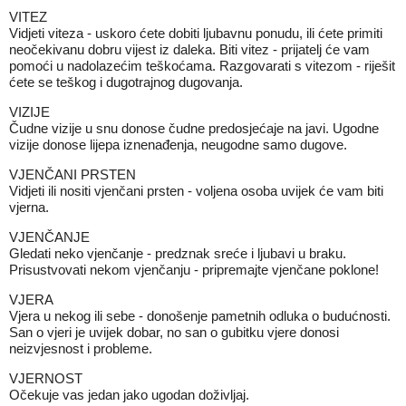
VITEZ
Vidjeti viteza - uskoro ćete dobiti ljubavnu ponudu, ili ćete primiti
neočekivanu dobru vijest iz daleka. Biti vitez - prijatelj će vam
pomoći u nadolazećim teškoćama. Razgovarati s vitezom - riješit
ćete se teškog i dugotrajnog dugovanja.
VIZIJE
Čudne vizije u snu donose čudne predosjećaje na javi. Ugodne
vizije donose lijepa iznenađenja, neugodne samo dugove.
VJENČANI PRSTEN
Vidjeti ili nositi vjenčani prsten - voljena osoba uvijek će vam biti
vjerna.
VJENČANJE
Gledati neko vjenčanje - predznak sreće i ljubavi u braku.
Prisustvovati nekom vjenčanju - pripremajte vjenčane poklone!
VJERA
Vjera u nekog ili sebe - donošenje pametnih odluka o budućnosti.
San o vjeri je uvijek dobar, no san o gubitku vjere donosi
neizvjesnost i probleme.
VJERNOST
Očekuje vas jedan jako ugodan doživljaj.