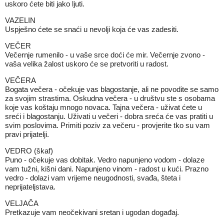
uskoro ćete biti jako ljuti.
VAZELIN
Uspješno ćete se snaći u nevolji koja će vas zadesiti.
VEČER
Večernje rumenilo - u vaše srce doći će mir. Večernje zvono -
vaša velika žalost uskoro će se pretvoriti u radost.
VEČERA
Bogata večera - očekuje vas blagostanje, ali ne povodite se samo
za svojim strastima. Oskudna večera - u društvu ste s osobama
koje vas koštaju mnogo novaca. Tajna večera - uživat ćete u
sreći i blagostanju. Uživati u večeri - dobra sreća će vas pratiti u
svim poslovima. Primiti poziv za večeru - provjerite tko su vam
pravi prijatelji.
VEDRO (škaf)
Puno - očekuje vas dobitak. Vedro napunjeno vodom - dolaze
vam tužni, kišni dani. Napunjeno vinom - radost u kući. Prazno
vedro - dolazi vam vrijeme neugodnosti, svađa, šteta i
neprijateljstava.
VELJAČA
Pretkazuje vam neočekivani sretan i ugodan događaj.