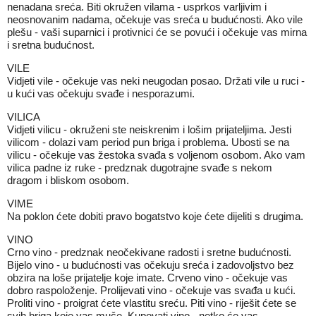
nenadana sreća. Biti okružen vilama - usprkos varljivim i
neosnovanim nadama, očekuje vas sreća u budućnosti. Ako vile
plešu - vaši suparnici i protivnici će se povući i očekuje vas mirna
i sretna budućnost.
VILE
Vidjeti vile - očekuje vas neki neugodan posao. Držati vile u ruci -
u kući vas očekuju svađe i nesporazumi.
VILICA
Vidjeti vilicu - okruženi ste neiskrenim i lošim prijateljima. Jesti
vilicom - dolazi vam period pun briga i problema. Ubosti se na
vilicu - očekuje vas žestoka svađa s voljenom osobom. Ako vam
vilica padne iz ruke - predznak dugotrajne svađe s nekom
dragom i bliskom osobom.
VIME
Na poklon ćete dobiti pravo bogatstvo koje ćete dijeliti s drugima.
VINO
Crno vino - predznak neočekivane radosti i sretne budućnosti.
Bijelo vino - u budućnosti vas očekuju sreća i zadovoljstvo bez
obzira na loše prijatelje koje imate. Crveno vino - očekuje vas
dobro raspoloženje. Prolijevati vino - očekuje vas svađa u kući.
Proliti vino - proigrat ćete vlastitu sreću. Piti vino - riješit ćete se
svih briga koje vas muče. Kupovati vino - netko će vas