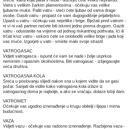
Vatra s velikim žarkim plamenovima - očekuju vas velike
ljubavne muke. Paliti vatru - steći ćete ljubav od vama drage
osobe. Gasiti vatru - propast će vam dugogodišnje prijateljstvo.
Upasti u vatru - očekuju vas neprilike i brige. Bježati pred vatrom -
ni vi ni vaš partner nećete biti iskreni jedno prema drugom. Gaziti
vatru - odustanite na vrijeme od jednog riskantnog pothvata. Ići ili
trčati kroz vatru - uskoro ćete se osloboditi velike brige i jada koji
vas muče. Izgorjeti u vatri - smirite malo svoje strasti!
VATROGASAC
Vidjeti vatrogasca - ispunit će vam se nade i želje usprkos
nemirnim i opasnim okolnostima. Biti vatrogasac - izbjegavajte
veća društva.
VATROGASNA KOLA
Sreća u poslovanju slijedi nakon sna u kojem vidite da se gasi
požar. Sanjati da vidite kako vatrogasna kola izlaze iz
vatrogasnog doma je najbolje, a ako se vraćaju, dolaze lošiji dani.
VATROMET
Očekuje vas ugodno iznenađenje u krugu obitelji i lijepa i mirna
budućnost.
VAZA
Vidjeti vazu - očekuje vas radosno iznenađenje. Razbijena vaza -