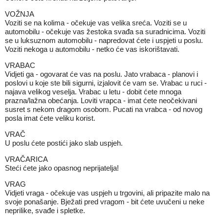
VOŽNJA
Voziti se na kolima - očekuje vas velika sreća. Voziti se u
automobilu - očekuje vas žestoka svađa sa suradnicima. Voziti
se u luksuznom automobilu - napredovat ćete i uspjeti u poslu.
Voziti nekoga u automobilu - netko će vas iskorištavati.
VRABAC
Vidjeti ga - ogovarat će vas na poslu. Jato vrabaca - planovi i
poslovi u koje ste bili sigurni, izjalovit će vam se. Vrabac u ruci -
najava velikog veselja. Vrabac u letu - dobit ćete mnoga
prazna/lažna obećanja. Loviti vrapca - imat ćete neočekivani
susret s nekom dragom osobom. Pucati na vrabca - od novog
posla imat ćete veliku korist.
VRAČ
U poslu ćete postići jako slab uspjeh.
VRAČARICA
Steći ćete jako opasnog neprijatelja!
VRAG
Vidjeti vraga - očekuje vas uspjeh u trgovini, ali pripazite malo na
svoje ponašanje. Bježati pred vragom - bit ćete uvučeni u neke
neprilike, svađe i spletke.