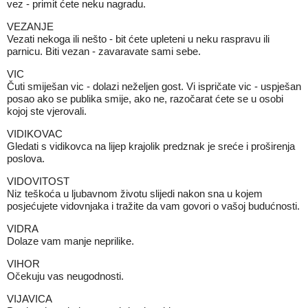
vez - primit ćete neku nagradu.
VEZANJE
Vezati nekoga ili nešto - bit ćete upleteni u neku raspravu ili
parnicu. Biti vezan - zavaravate sami sebe.
VIC
Čuti smiješan vic - dolazi neželjen gost. Vi ispričate vic - uspješan
posao ako se publika smije, ako ne, razočarat ćete se u osobi
kojoj ste vjerovali.
VIDIKOVAC
Gledati s vidikovca na lijep krajolik predznak je sreće i proširenja
poslova.
VIDOVITOST
Niz teškoća u ljubavnom životu slijedi nakon sna u kojem
posjećujete vidovnjaka i tražite da vam govori o vašoj budućnosti.
VIDRA
Dolaze vam manje neprilike.
VIHOR
Očekuju vas neugodnosti.
VIJAVICA