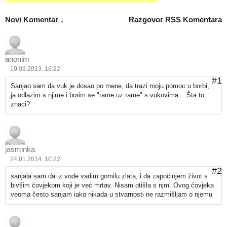
Novi Komentar ↓
Razgovor
RSS Komentara
anonim
19.09.2013. 16:22
#1
Sanjao sam da vuk je dosao po mene, da trazi moju pomoc u borbi,
ja odlazim s njime i borim se "rame uz rame" s vukovima... Šta to
znaci?
jasminka
24.01.2014. 10:22
#2
sanjala sam da iz vode vadim gomilu zlata, i da započinjem život s
bivšim čovjekom koji je već mrtav. Nisam otišla s njm. Ovog čovjeka
veoma često sanjam iako nikada u stvarnosti ne razmišljam o njemu