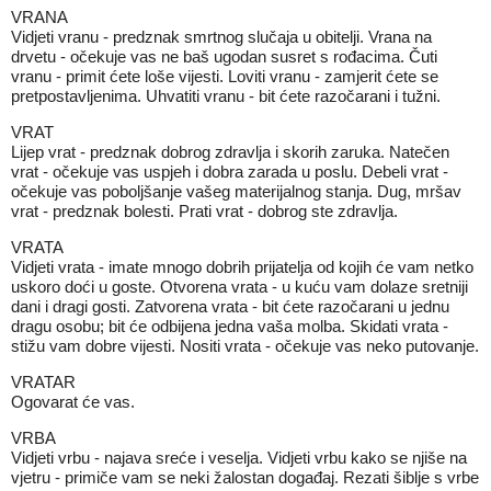
VRANA
Vidjeti vranu - predznak smrtnog slučaja u obitelji. Vrana na
drvetu - očekuje vas ne baš ugodan susret s rođacima. Čuti
vranu - primit ćete loše vijesti. Loviti vranu - zamjerit ćete se
pretpostavljenima. Uhvatiti vranu - bit ćete razočarani i tužni.
VRAT
Lijep vrat - predznak dobrog zdravlja i skorih zaruka. Natečen
vrat - očekuje vas uspjeh i dobra zarada u poslu. Debeli vrat -
očekuje vas poboljšanje vašeg materijalnog stanja. Dug, mršav
vrat - predznak bolesti. Prati vrat - dobrog ste zdravlja.
VRATA
Vidjeti vrata - imate mnogo dobrih prijatelja od kojih će vam netko
uskoro doći u goste. Otvorena vrata - u kuću vam dolaze sretniji
dani i dragi gosti. Zatvorena vrata - bit ćete razočarani u jednu
dragu osobu; bit će odbijena jedna vaša molba. Skidati vrata -
stižu vam dobre vijesti. Nositi vrata - očekuje vas neko putovanje.
VRATAR
Ogovarat će vas.
VRBA
Vidjeti vrbu - najava sreće i veselja. Vidjeti vrbu kako se njiše na
vjetru - primiče vam se neki žalostan događaj. Rezati šiblje s vrbe