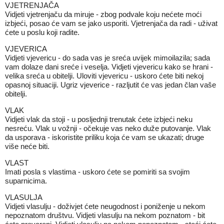
VJETRENJAČA
Vidjeti vjetrenjaču da miruje - zbog podvale koju nećete moći
izbjeći, posao će vam se jako usporiti. Vjetrenjača da radi - uživat
ćete u poslu koji radite.
VJEVERICA
Vidjeti vjevericu - do sada vas je sreća uvijek mimoilazila; sada
vam dolaze dani sreće i veselja. Vidjeti vjevericu kako se hrani -
velika sreća u obitelji. Uloviti vjevericu - uskoro ćete biti nekoj
opasnoj situaciji. Ugriz vjeverice - razljutit će vas jedan član vaše
obitelji.
VLAK
Vidjeti vlak da stoji - u posljednji trenutak ćete izbjeći neku
nesreću. Vlak u vožnji - očekuje vas neko duže putovanje. Vlak
da usporava - iskoristite priliku koja će vam se ukazati; druge
više neće biti.
VLAST
Imati posla s vlastima - uskoro ćete se pomiriti sa svojim
suparnicima.
VLASULJA
Vidjeti vlasulju - doživjet ćete neugodnost i poniženje u nekom
nepoznatom društvu. Vidjeti vlasulju na nekom poznatom - bit