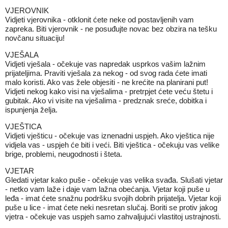
VJEROVNIK
Vidjeti vjerovnika - otklonit ćete neke od postavljenih vam
zapreka. Biti vjerovnik - ne posuđujte novac bez obzira na tešku
novčanu situaciju!
VJEŠALA
Vidjeti vješala - očekuje vas napredak usprkos vašim lažnim
prijateljima. Praviti vješala za nekog - od svog rada ćete imati
malo koristi. Ako vas žele objesiti - ne krećite na planirani put!
Vidjeti nekog kako visi na vješalima - pretrpjet ćete veću štetu i
gubitak. Ako vi visite na vješalima - predznak sreće, dobitka i
ispunjenja želja.
VJEŠTICA
Vidjeti vješticu - očekuje vas iznenadni uspjeh. Ako vještica nije
vidjela vas - uspjeh će biti i veći. Biti vještica - očekuju vas velike
brige, problemi, neugodnosti i šteta.
VJETAR
Gledati vjetar kako puše - očekuje vas velika svađa. Slušati vjetar
- netko vam laže i daje vam lažna obećanja. Vjetar koji puše u
leđa - imat ćete snažnu podršku svojih dobrih prijatelja. Vjetar koji
puše u lice - imat ćete neki nesretan slučaj. Boriti se protiv jakog
vjetra - očekuje vas uspjeh samo zahvaljujući vlastitoj ustrajnosti.