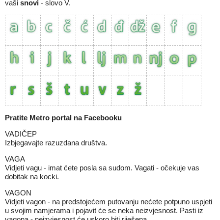
vaši
snovi
- slovo V.
Pratite Metro portal na
Facebooku
VADIČEP
Izbjegavajte razuzdana društva.
VAGA
Vidjeti vagu - imat ćete posla sa sudom. Vagati - očekuje vas
dobitak na kocki.
VAGON
Vidjeti vagon - na predstojećem putovanju nećete potpuno uspjeti
u svojim namjerama i pojavit će se neka neizvjesnost. Pasti iz
vagona - neizvjesnost će uskoro biti riješena.