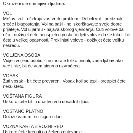
Okruženi ste sumnjivim ljudima.
VOL
Mršavi vol - očekuju vas veliki problemi. Debeli vol - predznak
sreće i blagostanja. Vol na paši - ne iskorištavajte svoje dobre
prijatelje. Vol u jarmu - najava skorog vjenčanja. Čuti volove da
riču - doživjet ćete neuspjeh u poslu. Vidjeti volove da se tuku - bit
ćete u velikoj opasnosti. Proklinjati volove - doživjet ćete veliku
nesreću.
VOLJENA OSOBA
Vidjeti voljenu osobu - ne morate toliko brinuti; vaša ljubav ako
već i nije, bit će vam sigurno uzvraćena.
VOSAK
Žuti vosak - bit ćete prevareni. Vosak koji se topi - pretrpjet ćete
neku štetu.
VOŠTANA FIGURA
Uskoro ćete biti u društvu vrlo dosadnih ljudi.
VOŠTANO PLATNO
Dolaze vam mirni i sigurni dani.
VOZNA KARTA ili VOZNI RED
Uskoro ćete krenuti na željeno putovanje.