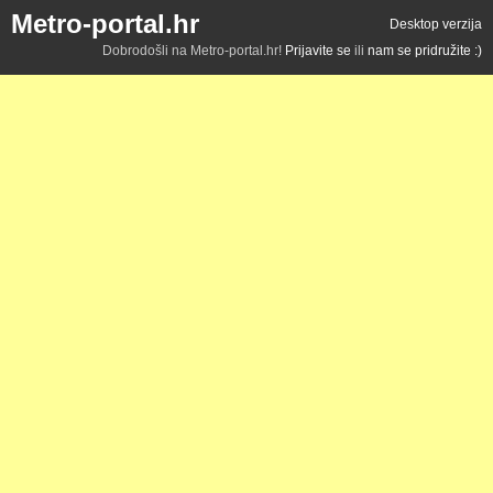
Metro-portal.hr
Desktop verzija
Dobrodošli na Metro-portal.hr!
Prijavite se
ili
nam se pridružite :)