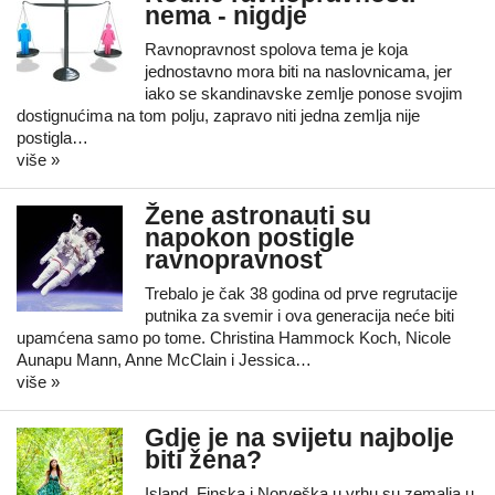
nema - nigdje
Ravnopravnost spolova tema je koja
jednostavno mora biti na naslovnicama, jer
iako se skandinavske zemlje ponose svojim
dostignućima na tom polju, zapravo niti jedna zemlja nije
postigla…
više »
Žene astronauti su
napokon postigle
ravnopravnost
Trebalo je čak 38 godina od prve regrutacije
putnika za svemir i ova generacija neće biti
upamćena samo po tome. Christina Hammock Koch, Nicole
Aunapu Mann, Anne McClain i Jessica…
više »
Gdje je na svijetu najbolje
biti žena?
Island, Finska i Norveška u vrhu su zemalja u