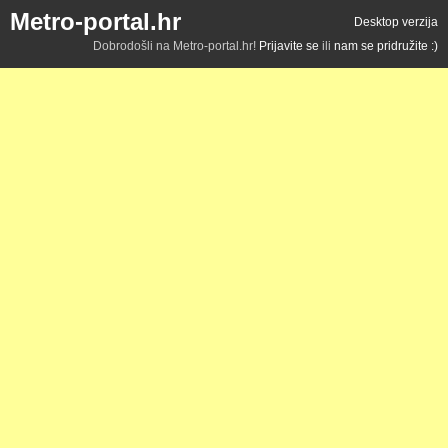
Metro-portal.hr
Desktop verzija
Dobrodošli na Metro-portal.hr!
Prijavite se
ili
nam se pridružite :)