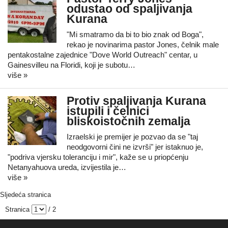
odustao od spaljivanja
Kurana
"Mi smatramo da bi to bio znak od Boga",
rekao je novinarima pastor Jones, čelnik male
pentakostalne zajednice "Dove World Outreach" centar, u
Gainesvilleu na Floridi, koji je subotu…
više »
Protiv spaljivanja Kurana
istupili i čelnici
bliskoistočnih zemalja
Izraelski je premijer je pozvao da se "taj
neodgovorni čini ne izvrši" jer istaknuo je,
"podriva vjersku toleranciju i mir", kaže se u priopćenju
Netanyahuova ureda, izvijestila je…
više »
Sljedeća stranica
Stranica
/ 2