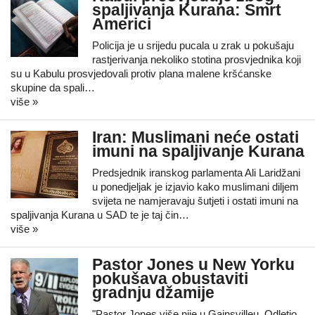
spaljivanja Kurana: Smrt
Americi
Policija je u srijedu pucala u zrak u pokušaju
rastjerivanja nekoliko stotina prosvjednika koji
su u Kabulu prosvjedovali protiv plana malene kršćanske
skupine da spali…
više »
Iran: Muslimani neće ostati
imuni na spaljivanje Kurana
Predsjednik iranskog parlamenta Ali Laridžani
u ponedjeljak je izjavio kako muslimani diljem
svijeta ne namjeravaju šutjeti i ostati imuni na
spaljivanja Kurana u SAD te je taj čin…
više »
Pastor Jones u New Yorku
pokušava obustaviti
gradnju džamije
"Pastor Jones više nije u Gainsvilleu. Odletio