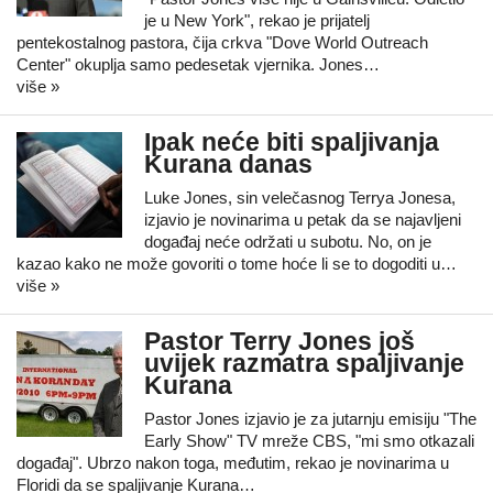
je u New York", rekao je prijatelj
pentekostalnog pastora, čija crkva "Dove World Outreach
Center" okuplja samo pedesetak vjernika. Jones…
više »
Ipak neće biti spaljivanja
Kurana danas
Luke Jones, sin velečasnog Terrya Jonesa,
izjavio je novinarima u petak da se najavljeni
događaj neće održati u subotu. No, on je
kazao kako ne može govoriti o tome hoće li se to dogoditi u…
više »
Pastor Terry Jones još
uvijek razmatra spaljivanje
Kurana
Pastor Jones izjavio je za jutarnju emisiju "The
Early Show" TV mreže CBS, "mi smo otkazali
događaj". Ubrzo nakon toga, međutim, rekao je novinarima u
Floridi da se spaljivanje Kurana…