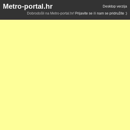
Metro-portal.hr
Desktop verzija
Dobrodošli na Metro-portal.hr!
Prijavite se
ili
nam se pridružite :)