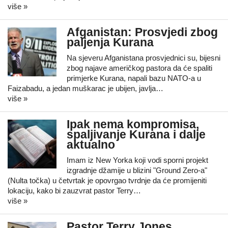
više »
Afganistan: Prosvjedi zbog
paljenja Kurana
Na sjeveru Afganistana prosvjednici su, bijesni
zbog najave američkog pastora da će spaliti
primjerke Kurana, napali bazu NATO-a u
Faizabadu, a jedan muškarac je ubijen, javlja…
više »
Ipak nema kompromisa,
spaljivanje Kurana i dalje
aktualno
Imam iz New Yorka koji vodi sporni projekt
izgradnje džamije u blizini "Ground Zero-a"
(Nulta točka) u četvrtak je opovrgao tvrdnje da će promijeniti
lokaciju, kako bi zauzvrat pastor Terry…
više »
Pastor Terry Jones