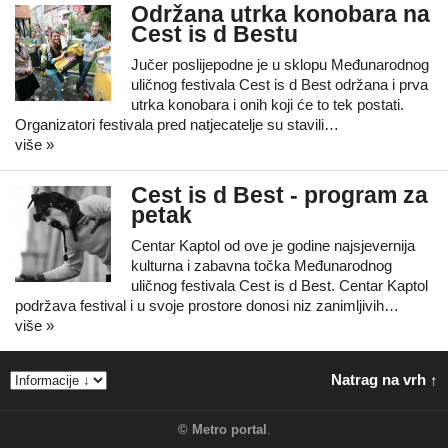
Održana utrka konobara na
Cest is d Bestu
Jučer poslijepodne je u sklopu Međunarodnog
uličnog festivala Cest is d Best održana i prva
utrka konobara i onih koji će to tek postati.
Organizatori festivala pred natjecatelje su stavili…
više »
Cest is d Best - program za
petak
Centar Kaptol od ove je godine najsjevernija
kulturna i zabavna točka Međunarodnog
uličnog festivala Cest is d Best. Centar Kaptol
podržava festival i u svoje prostore donosi niz zanimljivih…
više »
Natrag na vrh ↑
©
Metro portal
.