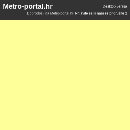
Metro-portal.hr
Desktop verzija
Dobrodošli na Metro-portal.hr!
Prijavite se
ili
nam se pridružite :)