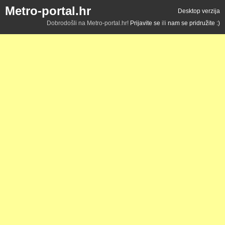
Metro-portal.hr
Desktop verzija
Dobrodošli na Metro-portal.hr!
Prijavite se
ili
nam se pridružite :)