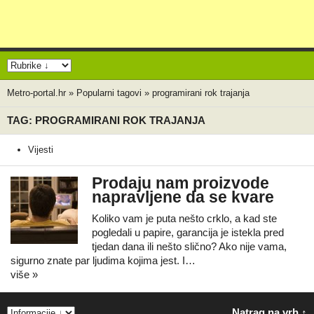
Metro-portal.hr
»
Popularni tagovi
»
programirani rok trajanja
TAG: PROGRAMIRANI ROK TRAJANJA
Vijesti
Prodaju nam proizvode
napravljene da se kvare
Koliko vam je puta nešto crklo, a kad ste
pogledali u papire, garancija je istekla pred
tjedan dana ili nešto slično? Ako nije vama,
sigurno znate par ljudima kojima jest. I…
više »
Natrag na vrh ↑